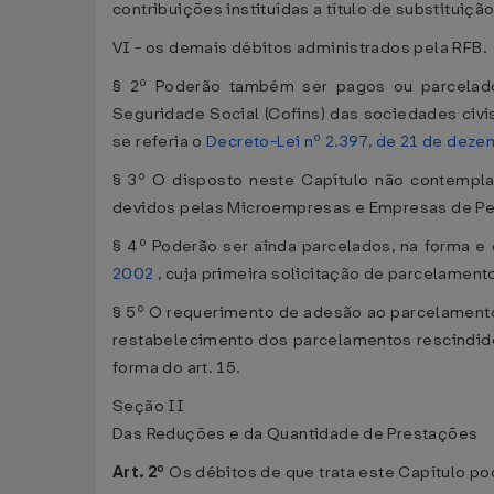
contribuições instituídas a título de substituiç
VI - os demais débitos administrados pela RFB.
§ 2º Poderão também ser pagos ou parcelados
Seguridade Social (Cofins) das sociedades civi
se referia o
Decreto-Lei nº 2.397, de 21 de dez
§ 3º O disposto neste Capítulo não contempla
devidos pelas Microempresas e Empresas de Peq
§ 4º Poderão ser ainda parcelados, na forma e
2002
, cuja primeira solicitação de parcelament
§ 5º O requerimento de adesão ao parcelamento 
restabelecimento dos parcelamentos rescindido
forma do art. 15.
Seção II
Das Reduções e da Quantidade de Prestações
Art. 2º
Os débitos de que trata este Capítulo p