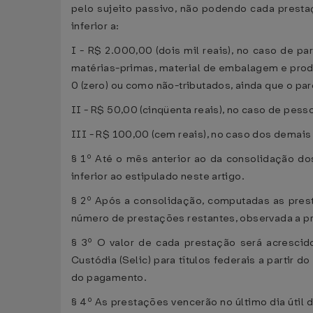
pelo sujeito passivo, não podendo cada prestaç
inferior a:
I - R$ 2.000,00 (dois mil reais), no caso de 
matérias-primas, material de embalagem e produ
0 (zero) ou como não-tributados, ainda que o pa
II - R$ 50,00 (cinqüenta reais), no caso de pesso
III - R$ 100,00 (cem reais), no caso dos demais
§ 1º Até o mês anterior ao da consolidação dos
inferior ao estipulado neste artigo.
§ 2º Após a consolidação, computadas as pres
número de prestações restantes, observada a pr
§ 3º O valor de cada prestação será acrescid
Custódia (Selic) para títulos federais a parti
do pagamento.
§ 4º As prestações vencerão no último dia útil