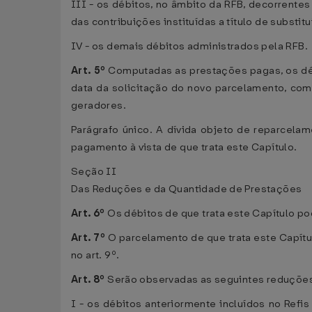
III - os débitos, no âmbito da RFB, decorrentes 
das contribuições instituídas a título de substi
IV - os demais débitos administrados pela RFB.
Art. 5º
Computadas as prestações pagas, os dé
data da solicitação do novo parcelamento, com
geradores.
Parágrafo único. A dívida objeto de reparcela
pagamento à vista de que trata este Capítulo.
Seção II
Das Reduções e da Quantidade de Prestações
Art. 6º
Os débitos de que trata este Capítulo pod
Art. 7º
O parcelamento de que trata este Capítu
no art. 9º.
Art. 8º
Serão observadas as seguintes reduções 
I - os débitos anteriormente incluídos no Refi