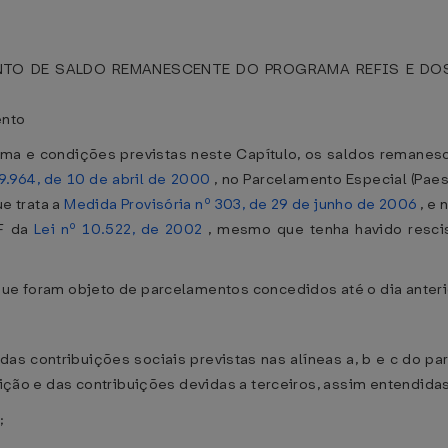
TO DE SALDO REMANESCENTE DO PROGRAMA REFIS E DOS
ento
rma e condições previstas neste Capítulo, os saldos remane
 9.964, de 10 de abril de 2000
, no Parcelamento Especial (Paes
e trata a
Medida Provisória nº 303, de 29 de junho de 2006
, e 
-F da
Lei nº 10.522, de 2002
, mesmo que tenha havido resci
 que foram objeto de parcelamentos concedidos até o dia anter
das contribuições sociais previstas nas alíneas a, b e c do pa
tuição e das contribuições devidas a terceiros, assim entendida
;