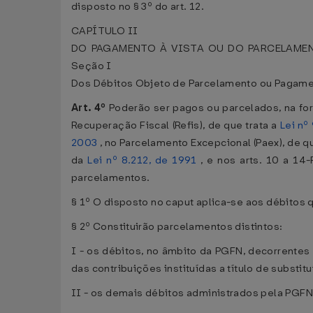
disposto no § 3º do art. 12.
CAPÍTULO II
DO PAGAMENTO À VISTA OU DO PARCELAMEN
Seção I
Dos Débitos Objeto de Parcelamento ou Pagam
Art. 4º
Poderão ser pagos ou parcelados, na fo
Recuperação Fiscal (Refis), de que trata a
Lei nº
2003
, no Parcelamento Excepcional (Paex), de qu
da
Lei nº 8.212, de 1991
, e nos arts. 10 a 14
parcelamentos.
§ 1º O disposto no caput aplica-se aos débitos
§ 2º Constituirão parcelamentos distintos:
I - os débitos, no âmbito da PGFN, decorrentes 
das contribuições instituídas a título de substi
II - os demais débitos administrados pela PGFN