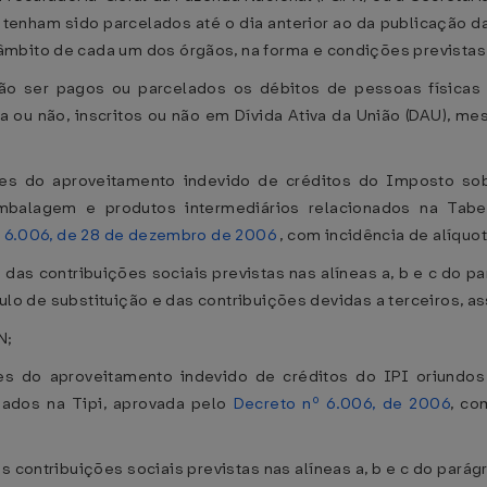
enham sido parcelados até o dia anterior ao da publicação d
mbito de cada um dos órgãos, na forma e condições previstas 
ão ser pagos ou parcelados os débitos de pessoas físicas o
a ou não, inscritos ou não em Dívida Ativa da União (DAU), me
es do aproveitamento indevido de créditos do Imposto sobr
embalagem e produtos intermediários relacionados na Tab
º 6.006, de 28 de dezembro de 2006
, com incidência de alíquot
das contribuições sociais previstas nas alíneas a, b e c do pa
ítulo de substituição e das contribuições devidas a terceiros, 
N;
es do aproveitamento indevido de créditos do IPI oriundos
nados na Tipi, aprovada pelo
Decreto nº 6.006, de 2006
, co
s contribuições sociais previstas nas alíneas a, b e c do parágr