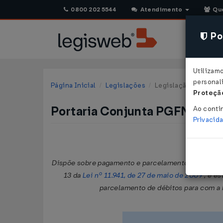
0800 202 5544
Atendimento
Qu
Pol
Utilizam
personali
Página Inicial
Legislações
Legislação Federal
Proteção
Portaria Conjunta PGFN/RFB 
Ao conti
Privacid
Dispõe sobre pagamento e parcelamento de débitos j
13 da
Lei nº 11.941, de 27 de maio de 2009
, e e
parcelamento de débitos para com a F