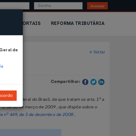
Acessar
IOR
PORTAIS
REFORMA TRIBUTÁRIA
 Geral de
Voltar
de
Compartilhar:
ncordo
eita Federal do Brasil, de que tratam os arts. 1º a
1, de 10 de março de 2009 , que dispõe sobre o
ia nº 449, de 3 de dezembro de 2008
.