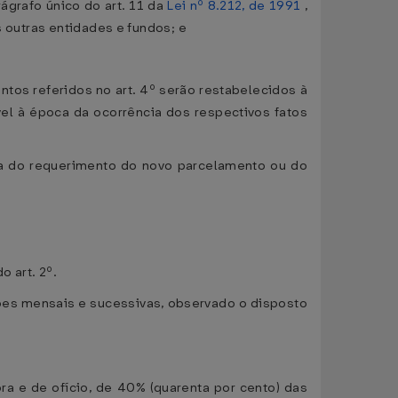
rágrafo único do art. 11 da
Lei nº 8.212, de 1991
,
s outras entidades e fundos; e
s referidos no art. 4º serão restabelecidos à
el à época da ocorrência dos respectivos fatos
ata do requerimento do novo parcelamento ou do
o art. 2º.
ções mensais e sucessivas, observado o disposto
ra e de ofício, de 40% (quarenta por cento) das