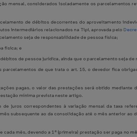
ão mensal, considerados isoladamente os parcelamentos refer
parcelamento de débitos decorrentes do aproveitamento indevi
tos intermediários relacionados na Tipi, aprovada pelo
Decre
rcelamento seja de responsabilidade de pessoa física;
a física; e
 débitos de pessoa jurídica, ainda que o parcelamento seja de
 parcelamentos de que trata o art. 15, o devedor fica obrig
tações pagas, o valor das prestações será obtido mediante d
estação mínima prevista neste artigo.
o de juros correspondentes à variação mensal da taxa refer
r do mês subsequente ao da consolidação até o mês anterior ao
 de cada mês, devendo a 1ª (primeira) prestação ser paga no m