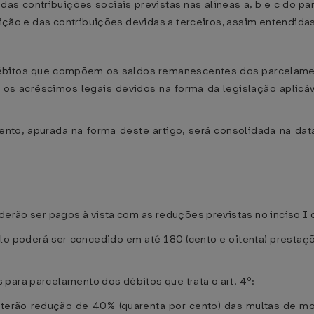
das contribuições sociais previstas nas alíneas a, b e c do pa
tuição e das contribuições devidas a terceiros, assim entendida
bitos que compõem os saldos remanescentes dos parcelamento
 os acréscimos legais devidos na forma da legislação aplicáv
mento, apurada na forma deste artigo, será consolidada na d
erão ser pagos à vista com as reduções previstas no inciso I d
lo poderá ser concedido em até 180 (cento e oitenta) presta
para parcelamento dos débitos que trata o art. 4º:
s terão redução de 40% (quarenta por cento) das multas de mo