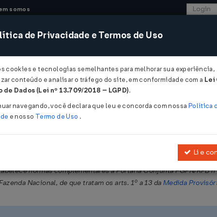
em somos
ítica de Privacidade e Termos de Uso
CONSULTORIA
SISTEMAS
COMÉRCIO EXTER
os cookies e tecnologias semelhantes para melhorar sua experiência,
zar conteúdo e analisar o tráfego do site, em conformidade com a
Lei
 de Dados (Lei nº 13.709/2018 – LGPD)
.
nº 6 de 22/07/2009
nuar navegando, você declara que leu e concorda com nossa
Política 
ade
e nosso
Termo de Uso
.
Li e co
unto à Procuradoria-Geral da Fazenda Nacional e à Secretaria da Rec
stabelece normas complementares à Portaria Conjunta PGFN/RFB nº 
azenda Nacional, de que tratam os arts. 1º a 13 da
Medida Provisór