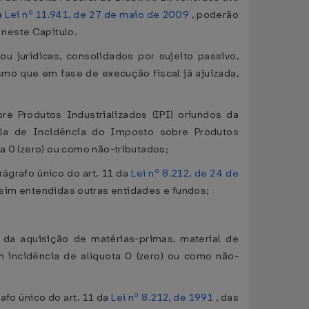
a
Lei nº 11.941, de 27 de maio de 2009
, poderão
neste Capítulo.
u jurídicas, consolidados por sujeito passivo,
smo que em fase de execução fiscal já ajuizada,
e Produtos Industrializados (IPI) oriundos da
ela de Incidência do Imposto sobre Produtos
a 0 (zero) ou como não-tributados;
rágrafo único do art. 11 da
Lei nº 8.212, de 24 de
assim entendidas outras entidades e fundos;
 da aquisição de matérias-primas, material de
m incidência de alíquota 0 (zero) ou como não-
afo único do art. 11 da
Lei nº 8.212, de 1991
, das