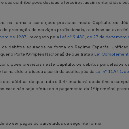
ão e das contribuições devidas a terceiros, assim entendidas ou
, na forma e condições previstas neste Capítulo, os déb
s de prestação de serviços profissionais, relativos ao exercí
embro de 1987
, revogado pela
Lei nº 9.430, de 27 de dezembro
 os débitos apurados na forma do Regime Especial Unifica
ueno Porte (Simples Nacional) de que trata a
Lei Complementa
 condições previstas neste Capítulo, os débitos parcelados 
o tenha sido efetuada a partir da publicação da
Lei nº 11.941, d
dos débitos de que trata o § 4º implicará desistência compuls
s caso não seja efetuado o pagamento da 1ª (primeira) pres
oderão ser pagos ou parcelados da seguinte forma: