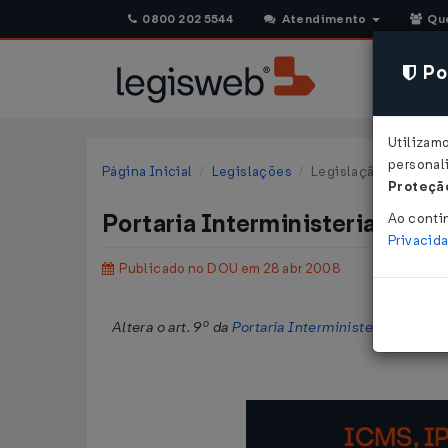
0800 202 5544
Atendimento
Qu
Pol
Utilizam
personali
Página Inicial
Legislações
Legislação Federal
Proteção
Portaria Interministerial M
Ao conti
Privacid
Publicado no DOU em 28 abr 2008
Altera o art. 9º da
Portaria Interministerial nº 1, 