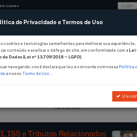
em somos
ítica de Privacidade e Termos de Uso
CONSULTORIA
SISTEMAS
COMÉRCIO EXTER
os cookies e tecnologias semelhantes para melhorar sua experiência,
zar conteúdo e analisar o tráfego do site, em conformidade com a
Lei
 de Dados (Lei nº 13.709/2018 – LGPD)
.
DS/MEC/SEDH/MS nº 2 de 18/04/2008
nuar navegando, você declara que leu e concorda com nossa
Política 
ade
e nosso
Termo de Uso
.
Li e co
de 12 de março de 2008
, que estabelece os procedimentos e aprov
NA ESCOLA.