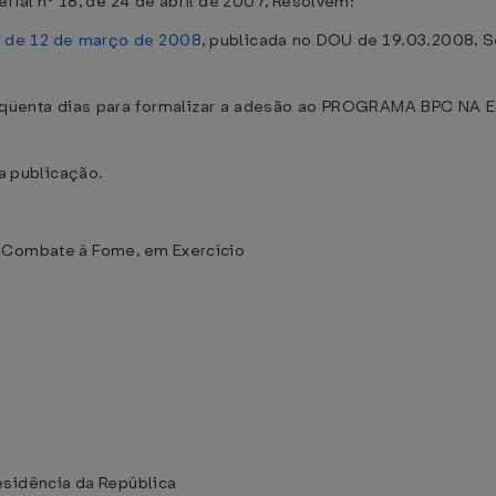
rial nº 18, de 24 de abril de 2007, Resolvem:
 1, de 12 de março de 2008
, publicada no DOU de 19.03.2008, Se
inqüenta dias para formalizar a adesão ao PROGRAMA BPC NA E
ua publicação.
e Combate à Fome, em Exercício
esidência da República