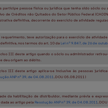
 participe pessoa física ou jurídica que tenha sido sócio ou
tivo de Créditos não Quitados do Setor Público Federal (CADIN
trativa definitiva, decorrente do exercício de atividade regul
ao requerimento, teve autorização para o exercício de ativid
finitiva, nos termos do art. 10 da
Lei nº 9.847, de 26 de outu
inciso III deste artigo quando o sócio ou administrador retir
ue deu origem ao débito.
inciso III deste artigo aplica-se inclusive às pessoas juríd
ução ANP nº 39, de 04.08.2011
, DOU 05.08.2011 )
idade da habilitação de distribuidor, mediante prévia e expr
o dada ao artigo pela
Resolução ANP nº 39, de 04.08.2011
, DOU