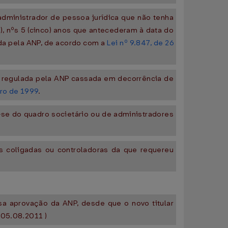
 administrador de pessoa jurídica que não tenha
), nºs 5 (cinco) anos que antecederam à data do
ada pela ANP, de acordo com a
Lei nº 9.847, de 26
ade regulada pela ANP cassada em decorrência de
bro de 1999
.
ou-se do quadro societário ou de administradores
icas coligadas ou controladoras da que requereu
essa aprovação da ANP, desde que o novo titular
 05.08.2011 )