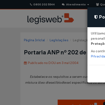
0800 202 5544
Atendimento
Qu
Pol
Utilizam
personali
Página Inicial
Legislações
Legislação Federal
Proteção
Portaria ANP nº 202 de 30/12
Ao conti
Privacid
Publicado no DOU em 3 mai 2004
Estabelece os requisitos a serem cumpridos para
mistura óleo diesel/biodiesel especificada ou aut