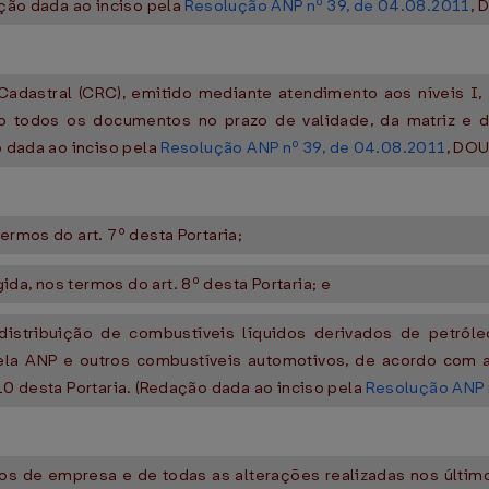
ação dada ao inciso pela
Resolução ANP nº 39, de 04.08.2011
, 
Cadastral (CRC), emitido mediante atendimento aos níveis I,
 todos os documentos no prazo de validade, da matriz e da(s)
o dada ao inciso pela
Resolução ANP nº 39, de 04.08.2011
, DOU
ermos do art. 7º desta Portaria;
da, nos termos do art. 8º desta Portaria; e
stribuição de combustíveis líquidos derivados de petróleo,
pela ANP e outros combustíveis automotivos, de acordo com 
 10 desta Portaria. (Redação dada ao inciso pela
Resolução ANP 
vos de empresa e de todas as alterações realizadas nos últim