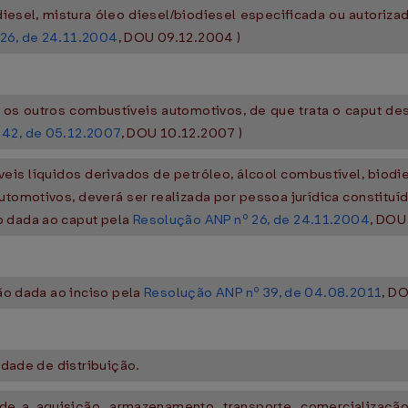
diesel, mistura óleo diesel/biodiesel especificada ou autoriz
26, de 24.11.2004
, DOU 09.12.2004 )
e os outros combustíveis automotivos, de que trata o caput dest
 42, de 05.12.2007
, DOU 10.12.2007 )
veis líquidos derivados de petróleo, álcool combustível, biodi
tomotivos, deverá ser realizada por pessoa jurídica constituída
o dada ao caput pela
Resolução ANP nº 26, de 24.11.2004
, DOU
ção dada ao inciso pela
Resolução ANP nº 39, de 04.08.2011
, D
vidade de distribuição.
de a aquisição, armazenamento, transporte, comercializaçã