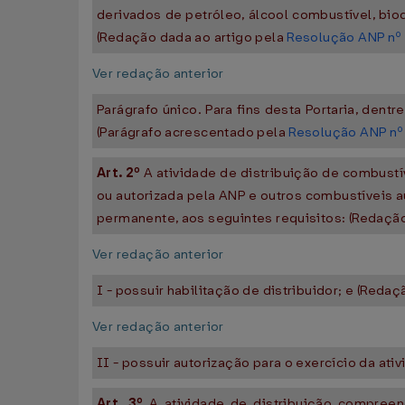
derivados de petróleo, álcool combustível, bio
(Redação dada ao artigo pela
Resolução ANP nº 
Ver redação anterior
Parágrafo único. Para fins desta Portaria, dentr
(Parágrafo acrescentado pela
Resolução ANP nº
Art. 2º
A atividade de distribuição de combustí
ou autorizada pela ANP e outros combustíveis au
permanente, aos seguintes requisitos: (Redaçã
Ver redação anterior
I - possuir habilitação de distribuidor; e (Reda
Ver redação anterior
II - possuir autorização para o exercício da ati
Art. 3º
A atividade de distribuição compreen