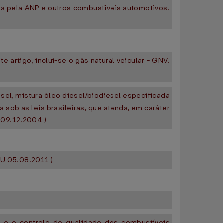
ada pela ANP e outros combustíveis automotivos.
e artigo, inclui-se o gás natural veicular - GNV.
esel, mistura óleo diesel/biodiesel especificada
 sob as leis brasileiras, que atenda, em caráter
 09.12.2004 )
OU 05.08.2011 )
o e o controle de qualidade dos combustíveis