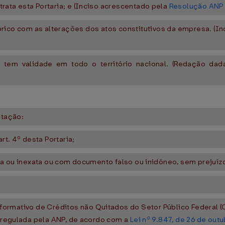
rata esta Portaria; e (Inciso acrescentado pela
Resolução ANP 
órico com as alterações dos atos constitutivos da empresa. (I
or tem validade em todo o território nacional. (Redação da
itação:
rt. 4º desta Portaria;
lsa ou inexata ou com documento falso ou inidôneo, sem prejuíz
nformativo de Créditos não Quitados do Setor Público Federal 
e regulada pela ANP, de acordo com a
Lei nº 9.847, de 26 de out