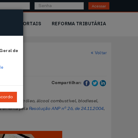
Acessar
IOR
PORTAIS
REFORMA TRIBUTÁRIA
 Geral de
Voltar
de
Compartilhar:
ncordo
ados de petróleo, álcool combustível, biodiesel,
 à ementa pela
Resolução ANP nº 26, de 24.11.2004
,