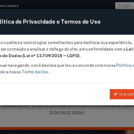
em somos
ítica de Privacidade e Termos de Uso
CONSULTORIA
SISTEMAS
COMÉRCIO EXTER
os cookies e tecnologias semelhantes para melhorar sua experiência,
zar conteúdo e analisar o tráfego do site, em conformidade com a
Lei
 de Dados (Lei nº 13.709/2018 – LGPD)
.
/1999
nuar navegando, você declara que leu e concorda com nossa
Política 
ade
e nosso
Termo de Uso
.
Li e co
 acesso a atividade de distribuição de combustíveis líquidos deriv
orizada pela ANP e outros combustíveis automotivos.(Redação dada
DOU 09.12.2004 )