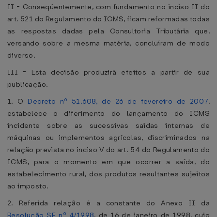
II
-
Conseqüentemente, com fundamento no inciso II do
art. 521 do Regulamento do ICMS, ficam reformadas todas
as respostas dadas pela Consultoria Tributária que,
versando sobre a mesma matéria, concluíram de modo
diverso.
III
-
Esta decisão produzirá efeitos a partir de sua
publicação.
1. O
Decreto nº 51.608, de 26 de fevereiro de 2007
,
estabelece o diferimento do lançamento do ICMS
incidente sobre as sucessivas saídas internas de
máquinas ou implementos agrícolas, discriminados na
relação prevista no inciso V do art. 54 do Regulamento do
ICMS, para o momento em que ocorrer a saída, do
estabelecimento rural, dos produtos resultantes sujeitos
ao imposto.
2. Referida relação é a constante do Anexo II da
Resolução SF nº 4/1998
, de 16 de janeiro de 1998, cujo