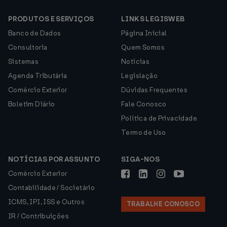
PRODUTOS E SERVIÇOS
LINKS LEGISWEB
Banco de Dados
Página Inicial
Consultoria
Quem Somos
Sistemas
Notícias
Agenda Tributária
Legislação
Comércio Exterior
Dúvidas Frequentes
Boletim Diário
Fale Conosco
Política de Privacidade
Termo de Uso
NOTÍCIAS POR ASSUNTO
SIGA-NOS
Comércio Exterior
Contabilidade / Societário
ICMS, IPI, ISS e Outros
TRABALHE CONOSCO
IR / Contribuições