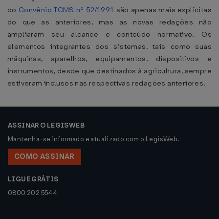
do
Convênio ICMS nº 52/1991
são apenas mais explícitas
do que as anteriores, mas as novas redações não
ampliaram seu alcance e conteúdo normativo. Os
elementos integrantes dos sistemas, tais como suas
máquinas, aparelhos, equipamentos, dispositivos e
instrumentos, desde que destinados à agricultura, sempre
estiveram inclusos nas respectivas redações anteriores.
ASSINAR O LEGISWEB
Mantenha-se informado e atualizado com o LegisWeb.
COMO ASSINAR
LIGUE GRÁTIS
0800 202 5544