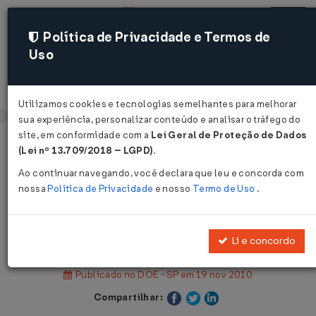
Política de Privacidade e Termos de
Uso
Acessar
Utilizamos cookies e tecnologias semelhantes para melhorar
sua experiência, personalizar conteúdo e analisar o tráfego do
site, em conformidade com a
Lei Geral de Proteção de Dados
Página Inicial
Legislações
Legislação Estadual - São Paulo
(Lei nº 13.709/2018 – LGPD)
.
Ao continuar navegando, você declara que leu e concorda com
Voltar
nossa
Política de Privacidade
e nosso
Termo de Uso
.
Decisão Normativa CAT nº 7 de
18/11/2010
Li e concordo
Publicado no DOE - SP em 19 nov 2010
Compartilhar: