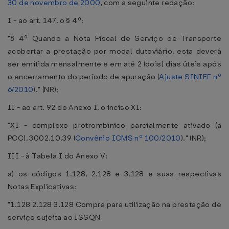
30 de novembro de 2000
, com a seguinte redação:
I - ao art. 147, o § 4º:
"§ 4º Quando a Nota Fiscal de Serviço de Transporte
acobertar a prestação por modal dutoviário, esta deverá
ser emitida mensalmente e em até 2 (dois) dias úteis após
o encerramento do período de apuração (
Ajuste SINIEF nº
6/2010
)." (NR);
II - ao art. 92 do Anexo I, o inciso XI:
"XI - complexo protrombínico parcialmente ativado (a
PCC), 3002.10.39 (
Convênio ICMS nº 100/2010
)." (NR);
III - à Tabela I do Anexo V:
a) os códigos 1.128, 2.128 e 3.128 e suas respectivas
Notas Explicativas:
"1.128 2.128 3.128 Compra para utilização na prestação de
serviço sujeita ao ISSQN