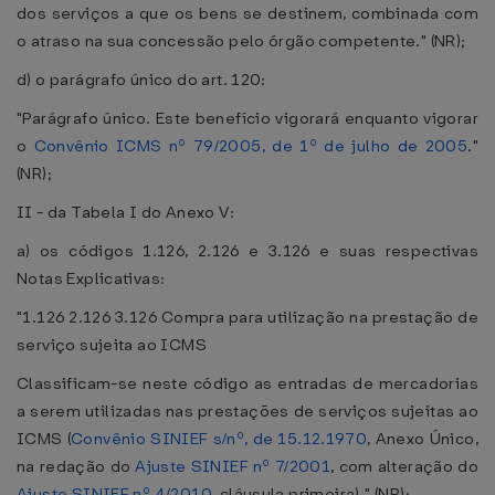
dos serviços a que os bens se destinem, combinada com
o atraso na sua concessão pelo órgão competente." (NR);
d) o parágrafo único do art. 120:
"Parágrafo único. Este benefício vigorará enquanto vigorar
o
Convênio ICMS nº 79/2005, de 1º de julho de 2005
."
(NR);
II - da Tabela I do Anexo V:
a) os códigos 1.126, 2.126 e 3.126 e suas respectivas
Notas Explicativas:
"1.126 2.126 3.126 Compra para utilização na prestação de
serviço sujeita ao ICMS
Classificam-se neste código as entradas de mercadorias
a serem utilizadas nas prestações de serviços sujeitas ao
ICMS (
Convênio SINIEF s/nº, de 15.12.1970
, Anexo Único,
na redação do
Ajuste SINIEF nº 7/2001
, com alteração do
Ajuste SINIEF nº 4/2010
, cláusula primeira)." (NR);