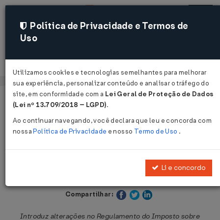
Política de Privacidade e Termos de
Uso
Acessar
Utilizamos cookies e tecnologias semelhantes para melhorar
sua experiência, personalizar conteúdo e analisar o tráfego do
site, em conformidade com a
Lei Geral de Proteção de Dados
Página Inicial
Legislações
Legislação Estadual - São Paulo
(Lei nº 13.709/2018 – LGPD)
.
Ao continuar navegando, você declara que leu e concorda com
Voltar
nossa
Política de Privacidade
e nosso
Termo de Uso
.
Decreto nº 56.321 de 26/10/2010
Li e concordo
Publicado no DOE - SP em 27 out 2010
Compartilhar:
Introduz alterações no Regulamento do Imposto sobre