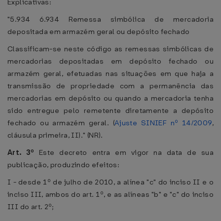
Explicativas:
"5.934 6.934 Remessa simbólica de mercadoria
depositada em armazém geral ou depósito fechado
Classificam-se neste código as remessas simbólicas de
mercadorias depositadas em depósito fechado ou
armazém geral, efetuadas nas situações em que haja a
transmissão de propriedade com a permanência das
mercadorias em depósito ou quando a mercadoria tenha
sido entregue pelo remetente diretamente a depósito
fechado ou armazém geral. (
Ajuste SINIEF nº 14/2009
,
cláusula primeira, II)." (NR).
Art. 3º
Este decreto entra em vigor na data de sua
publicação, produzindo efeitos:
I - desde 1º de julho de 2010, a alínea "c" do inciso II e o
inciso III, ambos do art. 1º, e as alíneas "b" e "c" do inciso
III do art. 2º;