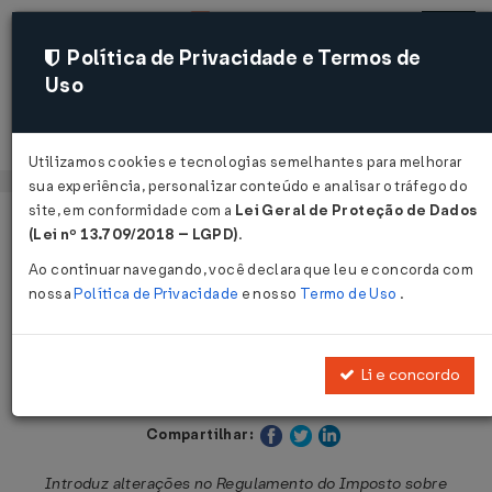
Política de Privacidade e Termos de
Uso
Acessar
Utilizamos cookies e tecnologias semelhantes para melhorar
sua experiência, personalizar conteúdo e analisar o tráfego do
site, em conformidade com a
Lei Geral de Proteção de Dados
Página Inicial
Legislações
Legislação Estadual - São Paulo
(Lei nº 13.709/2018 – LGPD)
.
Ao continuar navegando, você declara que leu e concorda com
Voltar
nossa
Política de Privacidade
e nosso
Termo de Uso
.
Decreto nº 54.401 de 01/06/2009
Li e concordo
Publicado no DOE - SP em 2 jun 2009
Compartilhar:
Introduz alterações no Regulamento do Imposto sobre