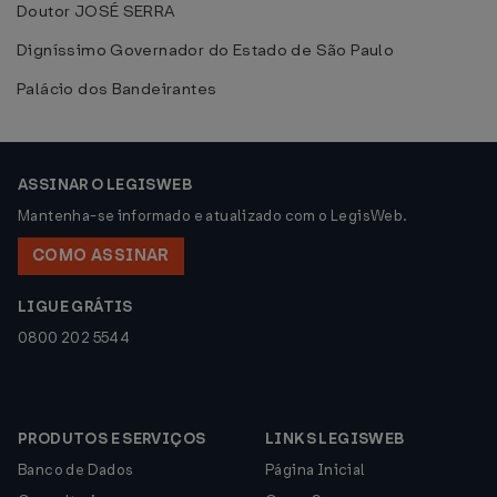
Doutor JOSÉ SERRA
Digníssimo Governador do Estado de São Paulo
Palácio dos Bandeirantes
ASSINAR O LEGISWEB
Mantenha-se informado e atualizado com o LegisWeb.
COMO ASSINAR
LIGUE GRÁTIS
0800 202 5544
PRODUTOS E SERVIÇOS
LINKS LEGISWEB
Banco de Dados
Página Inicial