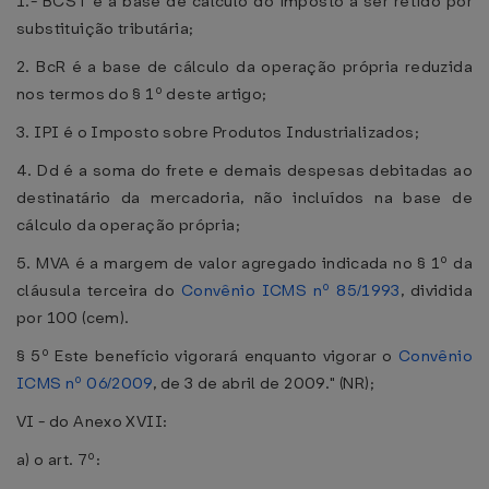
1.- BCST é a base de cálculo do imposto a ser retido por
substituição tributária;
2. BcR é a base de cálculo da operação própria reduzida
nos termos do § 1º deste artigo;
3. IPI é o Imposto sobre Produtos Industrializados;
4. Dd é a soma do frete e demais despesas debitadas ao
destinatário da mercadoria, não incluídos na base de
cálculo da operação própria;
5. MVA é a margem de valor agregado indicada no § 1º da
cláusula terceira do
Convênio ICMS nº 85/1993
, dividida
por 100 (cem).
§ 5º Este benefício vigorará enquanto vigorar o
Convênio
ICMS nº 06/2009
, de 3 de abril de 2009." (NR);
VI - do Anexo XVII:
a) o art. 7º: