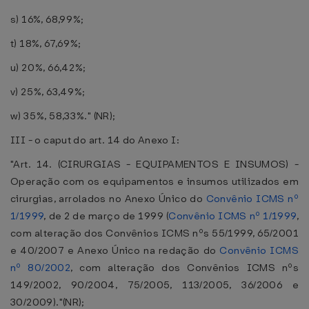
s) 16%, 68,99%;
t) 18%, 67,69%;
u) 20%, 66,42%;
v) 25%, 63,49%;
w) 35%, 58,33%." (NR);
III - o caput do art. 14 do Anexo I:
"Art. 14. (CIRURGIAS - EQUIPAMENTOS E INSUMOS) -
Operação com os equipamentos e insumos utilizados em
cirurgias, arrolados no Anexo Único do
Convênio ICMS nº
1/1999
, de 2 de março de 1999 (
Convênio ICMS nº 1/1999
,
com alteração dos Convênios ICMS nºs 55/1999, 65/2001
e 40/2007 e Anexo Único na redação do
Convênio ICMS
nº 80/2002
, com alteração dos Convênios ICMS nºs
149/2002, 90/2004, 75/2005, 113/2005, 36/2006 e
30/2009)."(NR);