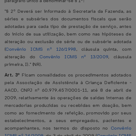
parágrafo único a denominar-se § 1º:
"§ 2º Deverá ser informado à Secretaria da Fazenda, as
séries e subséries dos documentos fiscais que serão
adotadas para cada tipo de prestação de serviço, antes
do início de sua utilização, bem como nas hipóteses de
alteração ou exclusão de série ou de subsérie adotada
(
Convênio ICMS nº 126/1998
, cláusula quinta, com
alteração do
Convênio ICMS nº 13/2009
, cláusula
primeira, I)." (NR).
Art. 3º
Ficam convalidados os procedimentos adotados
pela Associação de Assistência à Criança Deficiente -
AACD, CNPJ nº 60.979.457/0001-11, até 8 de abril de
2009, relativamente às operações de saídas internas de
mercadorias produzidas ou recebidas em doação, bem
como ao fornecimento de refeição, promovido por seus
estabelecimentos, a seus empregados, pacientes e
acompanhantes, nos termos do disposto no
Convênio
ICMS nº 24/2009
, de 3 de abril de 2009 (
Convênio ICMS