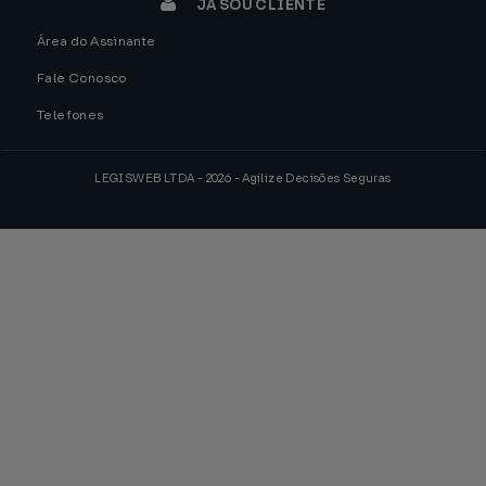
JÁ SOU CLIENTE
Área do Assinante
Fale Conosco
Telefones
LEGISWEB LTDA - 2026 - Agilize Decisões Seguras