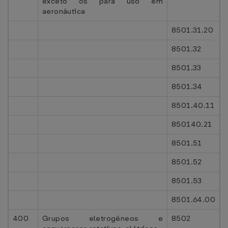
exceto os para uso em
aeronáutica
8501.31.20
8501.32
8501.33
8501.34
8501.40.11
850140.21
8501.51
8501.52
8501.53
8501.64.00
400
Grupos eletrogêneos e
8502