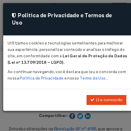
Política de Privacidade e Termos de
Uso
Acessar
Utilizamos cookies e tecnologias semelhantes para melhorar
sua experiência, personalizar conteúdo e analisar o tráfego do
site, em conformidade com a
Lei Geral de Proteção de Dados
Página Inicial
Legislações
Legislação Estadual - São Paulo
(Lei nº 13.709/2018 – LGPD)
.
Ao continuar navegando, você declara que leu e concorda com
Voltar
nossa
Política de Privacidade
e nosso
Termo de Uso
.
Resolução SF nº 31 de 22/08/2000
Li e concordo
Publicado no DOE - SP em 23 ago 2000
Compartilhar:
Introduz alterações na
Resolução SF nº 4/98
, que aprova a