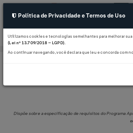
Política de Privacidade e Termos de Uso
Utilizamos cookies e tecnologias semelhantes para melhorar sua 
Acessar
(Lei nº 13.709/2018 – LGPD)
.
Ao continuar navegando, você declara que leu e concorda com n
Página Inicial
Legislações
Legislação Federal
Ato COTEPE/ICMS nº 6 de 14/04/20
Dispõe sobre a especificação de requisitos do Programa Apl
e