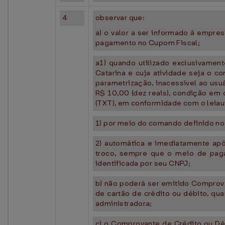
4
observar que:
a) o valor a ser informado à empre
pagamento no Cupom Fiscal;
a1) quando utilizado exclusivame
Catarina e cuja atividade seja o c
parametrização, inacessível ao usuá
R$ 10,00 (dez reais), condição em q
(TXT), em conformidade com o leiau
1) por meio do comando definido no 
2) automática e imediatamente apó
troco, sempre que o meio de paga
identificada por seu CNPJ;
b) não poderá ser emitido Comprov
de cartão de crédito ou débito, q
administradora;
c) o Comprovante de Crédito ou Dé