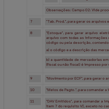
Observações: Campo 02: Vide proc
7
"Tab. Prod.", para gerar os arquivos 
8
"Estoque", para gerar arquivo ele
arquivo com todas as informações 
código ou pela descrição, contendo
a) o código e a descrição das merca
b) a quantidade de mercadorias em
(fiscal ou não fiscal) é impresso p
9
"Movimento por ECF", para gerar o a
10
"Meios de Pagto.", para comandar a 
11
"DAV Emitidos", para comandar a imp
item 7 do requisito VI, exceto no c