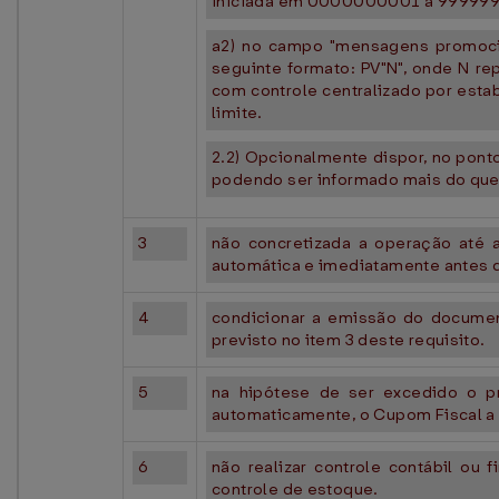
iniciada em 0000000001 a 99999999
a2) no campo "mensagens promocion
seguinte formato: PV"N", onde N r
com controle centralizado por est
limite.
2.2) Opcionalmente dispor, no pont
podendo ser informado mais do que
3
não concretizada a operação até 
automática e imediatamente antes d
4
condicionar a emissão do documen
previsto no item 3 deste requisito.
5
na hipótese de ser excedido o pr
automaticamente, o Cupom Fiscal a 
6
não realizar controle contábil ou 
controle de estoque.