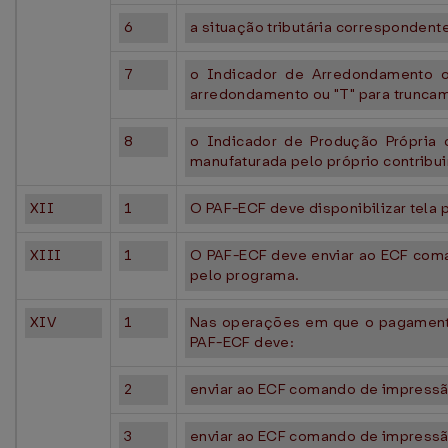
6
a situação tributária correspondent
7
o Indicador de Arredondamento ou
arredondamento ou "T" para trunca
8
o Indicador de Produção Própria o
manufaturada pelo próprio contribui
XII
1
O PAF-ECF deve disponibilizar tela 
XIII
1
O PAF-ECF deve enviar ao ECF coma
pelo programa.
XIV
1
Nas operações em que o pagamento
PAF-ECF deve:
2
enviar ao ECF comando de impressã
3
enviar ao ECF comando de impressã