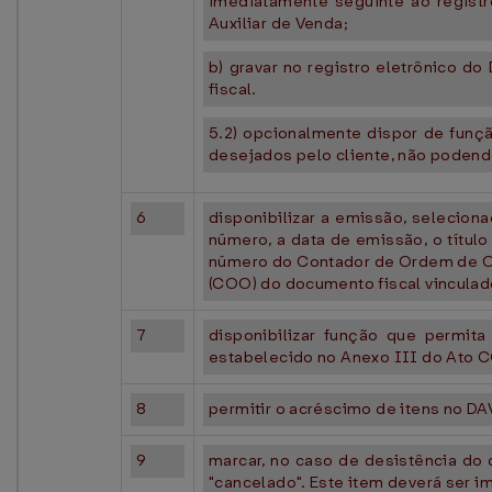
imediatamente seguinte ao regist
Auxiliar de Venda;
b) gravar no registro eletrônico 
fiscal.
5.2) opcionalmente dispor de funç
desejados pelo cliente, não podend
6
disponibilizar a emissão, selecion
número, a data de emissão, o títul
número do Contador de Ordem de Op
(COO) do documento fiscal vinculad
7
disponibilizar função que permita
estabelecido no Anexo III do Ato
8
permitir o acréscimo de itens no D
9
marcar, no caso de desistência do
"cancelado". Este item deverá ser i