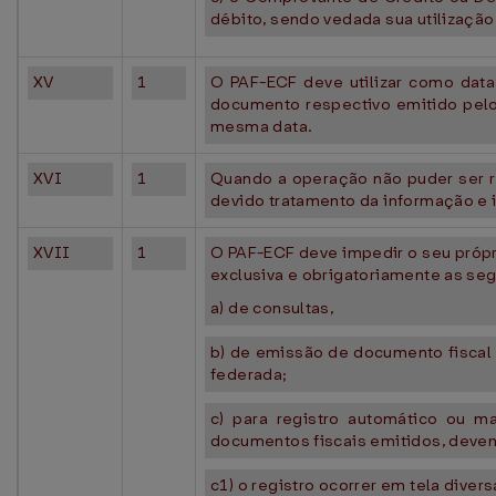
débito, sendo vedada sua utilização 
XV
1
O PAF-ECF deve utilizar como dat
documento respectivo emitido pelo
mesma data.
XVI
1
Quando a operação não puder ser re
devido tratamento da informação e 
XVII
1
O PAF-ECF deve impedir o seu própr
exclusiva e obrigatoriamente as se
a) de consultas,
b) de emissão de documento fiscal 
federada;
c) para registro automático ou m
documentos fiscais emitidos, deve
c1) o registro ocorrer em tela dive