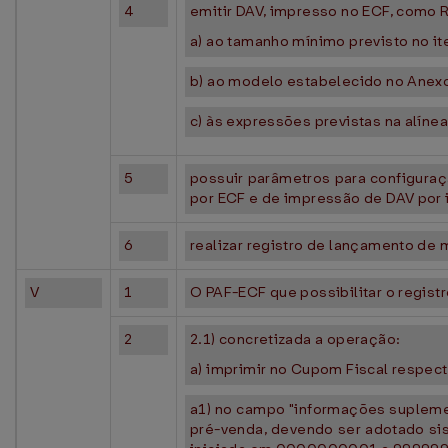
4
emitir DAV, impresso no ECF, como Re
a) ao tamanho mínimo previsto no it
b) ao modelo estabelecido no Anexo
c) às expressões previstas na alínea 
5
possuir parâmetros para configuraç
por ECF e de impressão de DAV por 
6
realizar registro de lançamento de 
V
1
O PAF-ECF que possibilitar o registr
2
2.1) concretizada a operação:
a) imprimir no Cupom Fiscal respec
a1) no campo "informações suplement
pré-venda, devendo ser adotado sis