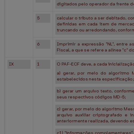
digitados pelo operador da frente d
5
calcular o tributo a ser debitado, c
definidas em cada item de mercado
truncando ou arredondando, confor
6
Imprimir a expressão "NL", entre
Fiscal, a que se refere a alínea "c" d
IX
1
O PAF-ECF deve, a cada inicializaçã
a) gerar, por meio do algoritmo 
estabelecidos nesta especificação
b) gerar um arquivo texto, conform
seus respectivos códigos MD-5;
c) gerar, por meio do algoritmo Mes
arquivo auxiliar criptografado e
anteriormente realizada, devendo e
c1) "informações complementares", 