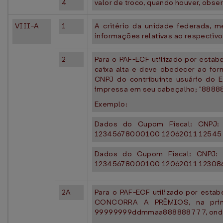
4
valor de troco, quando houver, obser
VIII-A
1
A critério da unidade federada,
informações relativas ao respectiv
2
Para o PAF-ECF utilizado por esta
caixa alta e deve obedecer ao 
CNPJ do contribuinte usuário do
impressa em seu cabeçalho; "888888
Exemplo:
Dados do Cupom Fiscal: CNPJ: 
12345678000100 12062011 12545
Dados do Cupom Fiscal: CNPJ: 1
12345678000100 12062011 12308
2A
Para o PAF-ECF utilizado por esta
CONCORRA A PRÊMIOS, na prime
99999999ddmmaa888888777, ond