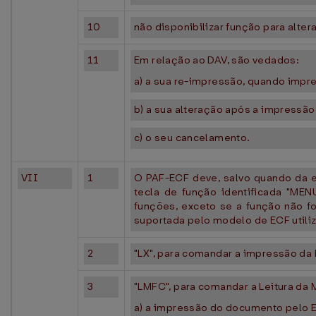
10
não disponibilizar função para alte
11
Em relação ao DAV, são vedados:
a) a sua re-impressão, quando impr
b) a sua alteração após a impressão
c) o seu cancelamento.
VII
1
O PAF-ECF deve, salvo quando da 
tecla de função identificada "MEN
funções, exceto se a função não f
suportada pelo modelo de ECF utili
2
"LX", para comandar a impressão da L
3
"LMFC", para comandar a Leitura da 
a) a impressão do documento pelo 