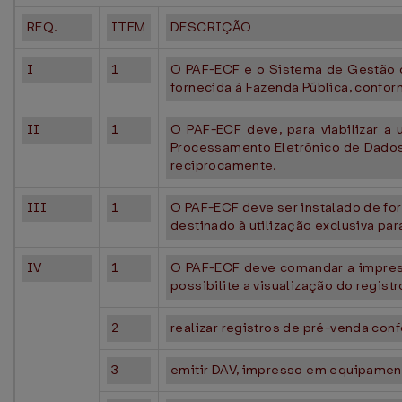
REQ.
ITEM
DESCRIÇÃO
I
1
O PAF-ECF e o Sistema de Gestão ou
fornecida à Fazenda Pública, conform
II
1
O PAF-ECF deve, para viabilizar a
Processamento Eletrônico de Dados
reciprocamente.
III
1
O PAF-ECF deve ser instalado de fo
destinado à utilização exclusiva par
IV
1
O PAF-ECF deve comandar a impressã
possibilite a visualização do regist
2
realizar registros de pré-venda conf
3
emitir DAV, impresso em equipamento 