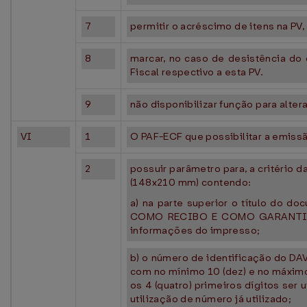
7
permitir o acréscimo de itens na PV
8
marcar, no caso de desistência do
Fiscal respectivo a esta PV.
9
não disponibilizar função para alte
VI
1
O PAF-ECF que possibilitar a emissão
2
possuir parâmetro para, a critério
(148x210 mm) contendo:
a) na parte superior o título do
COMO RECIBO E COMO GARANTIA 
informações do impresso;
b) o número de identificação do DA
com no mínimo 10 (dez) e no máximo
os 4 (quatro) primeiros dígitos ser
utilização de número já utilizado;