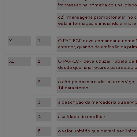
impressão na primeira coluna, dispo
c2) "mensagens promocionais", no c
esta informação e iniciando a impr
X
1
O PAF-ECF deve comandar automatic
anterior, quando da emissão da pri
XI
1
O PAF-ECF deve utilizar Tabela de
desde que haja recurso para selecion
2
o código da mercadoria ou serviço
14 caracteres;
3
a descrição da mercadoria ou servi
4
a unidade de medida;
5
o valor unitário que deverá ser únic