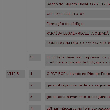
Dados do Cupom Fiscal: CNPJ: 12.34
CPF: 098.114.210-59
Formação do código:
PARAÍBA LEGAL - RECEITA CIDADÃ
TORPEDO PREMIADO: 12345678000
3
O código deve ser impresso na p
conforme o modelo de ECF, após a 
VIII-B
1
O PAF-ECF utilizado no Distrito Fed
2
gerar obrigatoriamente, os seguinte
3
gerar facultativamente, os seguinte
4
utilizar máscaras no formato xxx.xx