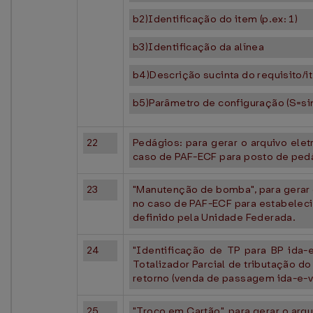
b2)Identificação do item (p.ex: 1)
b3)Identificação da alínea
b4)Descrição sucinta do requisito/i
b5)Parâmetro de configuração (S=s
22
Pedágios: para gerar o arquivo elet
caso de PAF-ECF para posto de ped
23
"Manutenção de bomba", para gerar o
no caso de PAF-ECF para estabeleci
definido pela Unidade Federada.
24
"Identificação de TP para BP ida-e
Totalizador Parcial de tributação 
retorno (venda de passagem ida-e-vo
25
"Troco em Cartão", para gerar o arq