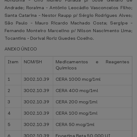
Rondônia - Ciro Muneo Funada p/ José Genaro de
Andrade; Roraima - Antônio Leocádio Vasconcelos Filho;
Santa Catarina - Nestor Raupp p/ Sérgio Rodrigues Alves;
São Paulo - Mauro Ricardo Machado Costa; Sergipe -
Fernando Monteiro Marcelino p/ Nilson Nascimento Lima;
Tocantins - Dorival Roriz Guedes Coelho.
ANEXO ÚNICO
Item
NCM/SH
Medicamentos e Reagentes
Químicos
1
3002.10.39
CERA 1000 mcg/1ml
2
3002.10.39
CERA 400 mcg/1ml
3
3002.10.39
CERA 200 mcg/1ml
4
3002.10.39
CERA 100 mcg/1ml
5
3002.10.39
CERA 50 mcg/1ml
6
3002.10.39
Epoetina Beta 50.000 UI