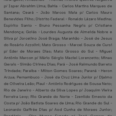
p/ Isper Abrahim Lima; Bahia - Carlos Martins Marques de
Santana; Ceará - João Marcos Maia p/ Carlos Mauro
Benevides Filho; Distrito Federal - Ronaldo Lázaro Medina;
Espírito Santo - Bruno Pessanha Negris p/ Cristiane
Mendonça; Goiás - Lourdes Augusta de Almeida Nobre e
Silva p/ Jorcelino José Braga; Maranhão - José de Jesus
do Rosário Azzolini; Mato Grosso - Marcel Souza de Cursi
p/ Eder de Moraes Dias; Mato Grosso do Sul - Miguel
Antônio Marcon p/ Mário Sérgio Maciel Lorenzetto; Minas
Gerais - Simão Cirineu Dias; Pará - José Raimundo Barreto
Trindade; Paraíba - Milton Gomes Soares; Paraná - Heron
Arzua; Pernambuco - José da Cruz Lima Junior p/ Djalmo
de Oliveira Leão; Piauí - Antônio Rodrigues de Sousa Neto;
Rio de Janeiro - Alberto da Silva Lopes p/ Joaquim Vieira
Ferreira Levy; Rio Grande do Norte - Izenildo Ernesto da
Costa p/ João Batista Soares de Lima; Rio Grande do Sul -
Leonardo Gaffrée Dias p/ Aod Cunha de Moraes Junior;