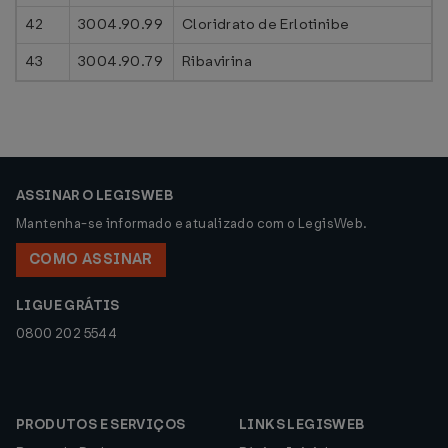
42
3004.90.99
Cloridrato de Erlotinibe
43
3004.90.79
Ribavirina
ASSINAR O LEGISWEB
Mantenha-se informado e atualizado com o LegisWeb.
COMO ASSINAR
LIGUE GRÁTIS
0800 202 5544
PRODUTOS E SERVIÇOS
LINKS LEGISWEB