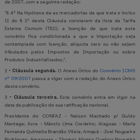
de 2007, com a seguinte redação:
"§ 4º Na hipótese de as mercadorias de que trata o inciso
II do § 1º desta Cláusula constarem da lista da Tarifa
Externa Comum (TEC), a isenção de que trata este
convênio fica condicionada a que a importação seja
contemplada com isenção, alíquota zero ou não sejam
tributados pelos Impostos de Importação ou sobre
Produtos Industrializados;".
2
-
Cláusula segunda.
O Anexo Único do
Convênio ICMS
nº 09/2007
passa a viger com a redação do Anexo Único
deste convênio.
3
-
Cláusula terceira.
Este convênio entra em vigor na
data da publicação de sua ratificação nacional.
Presidente do CONFAZ - Nelson Machado p/ Guido
Mantega; Acre - Mâncio Lima Cordeiro; Alagoas - Maria
Fernanda Quintella Brandão Vilela; Amapá - Joel Nogueira
Rodrigues; Amazonas - Thomaz Afonso Queiroz Nogueira