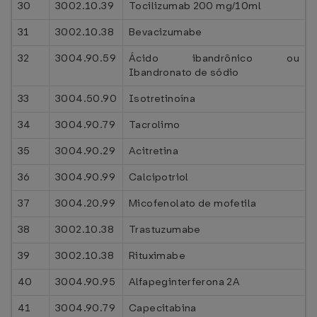
30
3002.10.39
Tocilizumab 200 mg/10ml
31
3002.10.38
Bevacizumabe
32
3004.90.59
Ácido ibandrônico ou
Ibandronato de sódio
33
3004.50.90
Isotretinoína
34
3004.90.79
Tacrolimo
35
3004.90.29
Acitretina
36
3004.90.99
Calcipotriol
37
3004.20.99
Micofenolato de mofetila
38
3002.10.38
Trastuzumabe
39
3002.10.38
Rituximabe
40
3004.90.95
Alfapeginterferona 2A
41
3004.90.79
Capecitabina