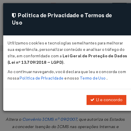
Política de Privacidade e Termos de
Uso
Acessar
Utilizamos cookies e tecnologias semelhantes para melhorar
sua experiência, personalizar conteúdo e analisar o tráfego do
site, em conformidade com a
Lei Geral de Proteção de Dados
Página Inicial
Legislações
Legislação Federal
Voltar
(Lei nº 13.709/2018 – LGPD)
.
Ao continuar navegando, você declara que leu e concorda com
Convênio ICMS nº 62 de
nossa
Política de Privacidade
e nosso
Termo de Uso
.
04/07/2008
Publicado no DOU em 8 jul 2008
Li e concordo
Compartilhar:
Altera o
Convênio ICMS nº 09/2007
, que autoriza os Estados
a conceder isenção do ICMS nas operações internas e