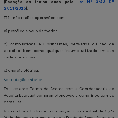
(Redação do inciso dada pela
Lei Nº 3673 DE
27/11/2015
):
III - não realize operações com:
a) petróleo e seus derivados;
b) combustíveis e lubrificantes, derivados ou não de
petróleo, bem como qualquer insumo utilizado em sua
cadeia produtiva;
c) energia elétrica.
Ver redação anterior
IV - celebre Termo de Acordo com a Coordenadoria da
Receita Estadual comprometendo-se a cumprir os termos
desta Lei.
V - recolha a título de contribuição o percentual de 0,2%
(dois décimos por cento) para o Fundo de Investimento e