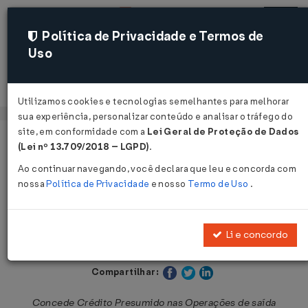
Política de Privacidade e Termos de
Uso
Acessar
Utilizamos cookies e tecnologias semelhantes para melhorar
sua experiência, personalizar conteúdo e analisar o tráfego do
site, em conformidade com a
Lei Geral de Proteção de Dados
Página Inicial
Legislações
Legislação Estadual - Rondônia
(Lei nº 13.709/2018 – LGPD)
.
Ao continuar navegando, você declara que leu e concorda com
Voltar
nossa
Política de Privacidade
e nosso
Termo de Uso
.
Lei Nº 1473 DE 13/05/2005
Li e concordo
Publicado no DOE - RO em 13 mai 2005
Compartilhar:
Concede Crédito Presumido nas Operações de saída