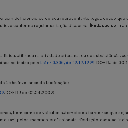
oa com deficiência ou de seu representante legal, desde que
ânsito, e conforme regulamentação disponha;
(Redação do inci
física, utilizada na atividade artesanal ou de subsistência, c
 dada ao inciso pela
Lei nº 3.335, de 29.12.1999
, DOE RJ de 30.1
de 15 (quinze) anos de fabricação;
09
, DOE RJ de 02.04.2009)
ônomos, bem como os veículos automotores terrestres que sej
como táxi pelos mesmos profissionais; (Redação dada ao inci
)