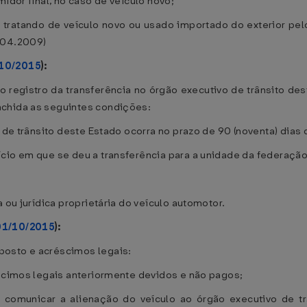
idor final, no caso de veículo novo;
tratando de veículo novo ou usado importado do exterior pelo
.04.2009)
/10/2015
):
o registro da transferência no órgão executivo de trânsito des
nchida as seguintes condições:
o de trânsito deste Estado ocorra no prazo de 90 (noventa) dias 
cio em que se deu a transferência para a unidade da federação
 ou jurídica proprietária do veículo automotor.
01/10/2015
):
osto e acréscimos legais:
éscimos legais anteriormente devidos e não pagos;
o comunicar a alienação do veículo ao órgão executivo de t