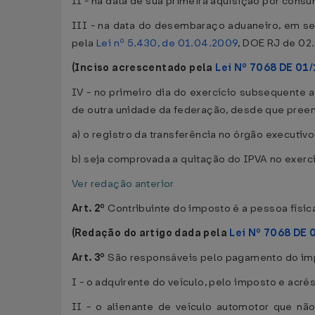
II - na data de sua primeira aquisição por consum
III - na data do desembaraço aduaneiro, em se 
pela
Lei nº 5.430, de 01.04.2009
, DOE RJ de 02
(Inciso acrescentado pela
Lei Nº 7068 DE 01
IV - no primeiro dia do exercício subsequente a
de outra unidade da federação, desde que pree
a) o registro da transferência no órgão executiv
b) seja comprovada a quitação do IPVA no exercí
Ver redação anterior
Art. 2º
Contribuinte do imposto é a pessoa física
(Redação do artigo dada pela
Lei Nº 7068 DE 
Art. 3º
São responsáveis pelo pagamento do imp
I - o adquirente do veículo, pelo imposto e acr
II - o alienante de veículo automotor que nã