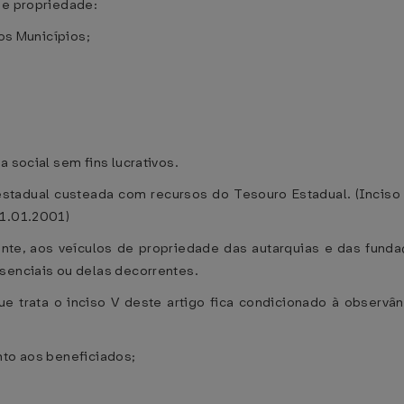
de propriedade:
dos Municípios;
a social sem fins lucrativos.
estadual custeada com recursos do Tesouro Estadual. (Incis
01.01.2001)
nte, aos veículos de propriedade das autarquias e das fundaç
senciais ou delas decorrentes.
 trata o inciso V deste artigo fica condicionado à observân
nto aos beneficiados;