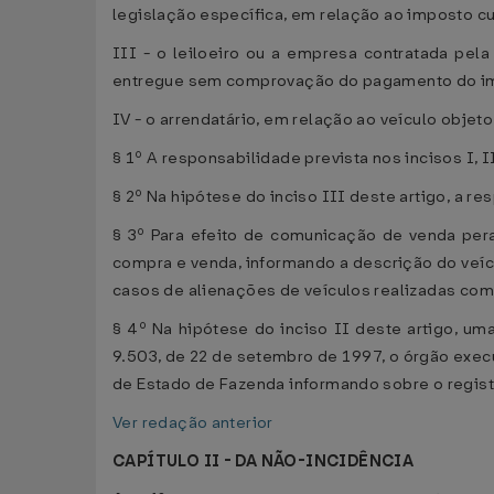
legislação específica, em relação ao imposto cu
III - o leiloeiro ou a empresa contratada pela
entregue sem comprovação do pagamento do impo
IV - o arrendatário, em relação ao veículo objet
§ 1º A responsabilidade prevista nos incisos I, 
§ 2º Na hipótese do inciso III deste artigo, a re
§ 3º Para efeito de comunicação de venda peran
compra e venda, informando a descrição do veíc
casos de alienações de veículos realizadas com 
§ 4º Na hipótese do inciso II deste artigo, um
9.503, de 22 de setembro de 1997, o órgão execu
de Estado de Fazenda informando sobre o regist
Ver redação anterior
CAPÍTULO II - DA NÃO-INCIDÊNCIA