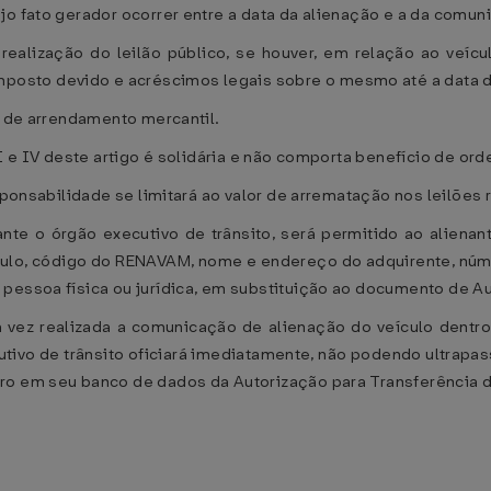
jo fato gerador ocorrer entre a data da alienação e a da comun
 realização do leilão público, se houver, em relação ao veíc
sto devido e acréscimos legais sobre o mesmo até a data da 
o de arrendamento mercantil.
II e IV deste artigo é solidária e não comporta benefício de or
sponsabilidade se limitará ao valor de arrematação nos leilões 
te o órgão executivo de trânsito, será permitido ao alienan
ulo, código do RENAVAM, nome e endereço do adquirente, núme
pessoa física ou jurídica, em substituição ao documento de Aut
a vez realizada a comunicação de alienação do veículo dentro 
tivo de trânsito oficiará imediatamente, não podendo ultrapass
ro em seu banco de dados da Autorização para Transferência de