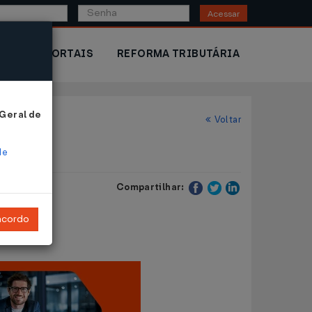
Acessar
IOR
PORTAIS
REFORMA TRIBUTÁRIA
 Geral de
Voltar
de
Compartilhar:
ncordo
IPVA).