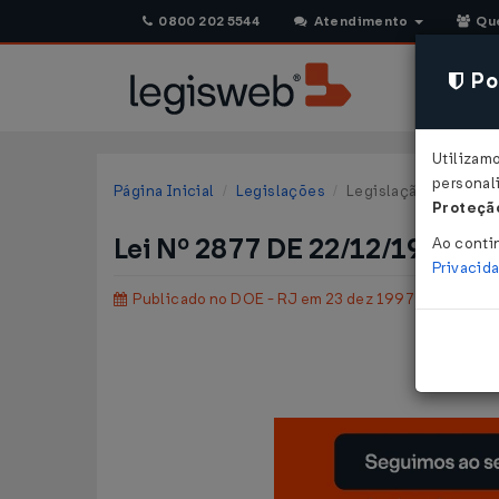
0800 202 5544
Atendimento
Qu
Pol
Utilizam
personali
Página Inicial
Legislações
Legislação Estadual 
Proteção
Lei Nº 2877 DE 22/12/1997
Ao conti
Privacid
Publicado no DOE - RJ em 23 dez 1997
Dispõ