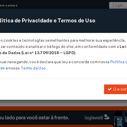
em somos
ítica de Privacidade e Termos de Uso
CONSULTORIA
SISTEMAS
COMÉRCIO EXTER
os cookies e tecnologias semelhantes para melhorar sua experiência,
zar conteúdo e analisar o tráfego do site, em conformidade com a
Lei
- Rio de Janeiro
 de Dados (Lei nº 13.709/2018 – LGPD)
.
nuar navegando, você declara que leu e concorda com nossa
Política 
ade
e nosso
Termo de Uso
.
Li e co
e sobre o Imposto sobre a Propriedade de Veículos Automotores (