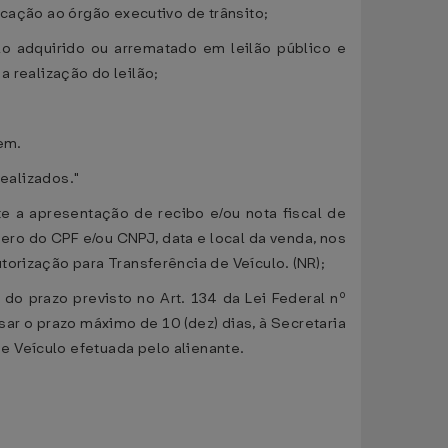
icação ao órgão executivo de trânsito;
ulo adquirido ou arrematado em leilão público e
realização do leilão;
dem.
realizados."
te a apresentação de recibo e/ou nota fiscal de
ro do CPF e/ou CNPJ, data e local da venda, nos
orização para Transferência de Veículo. (NR);
do prazo previsto no Art. 134 da Lei Federal nº
ar o prazo máximo de 10 (dez) dias, à Secretaria
 Veículo efetuada pelo alienante.