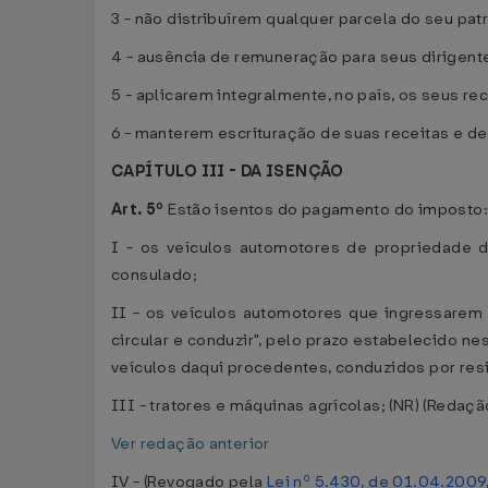
3 - não distribuírem qualquer parcela do seu pat
4 - ausência de remuneração para seus dirigent
5 - aplicarem integralmente, no país, os seus re
6 - manterem escrituração de suas receitas e d
CAPÍTULO III - DA ISENÇÃO
Art. 5º
Estão isentos do pagamento do imposto:
I - os veículos automotores de propriedade d
consulado;
II - os veículos automotores que ingressarem n
circular e conduzir", pelo prazo estabelecido n
veículos daqui procedentes, conduzidos por resi
III - tratores e máquinas agrícolas; (NR) (Redaç
Ver redação anterior
IV - (Revogado pela
Lei nº 5.430, de 01.04.2009