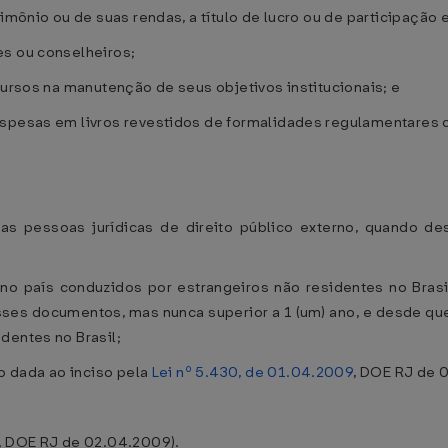
rimônio ou de suas rendas, a título de lucro ou de participação
es ou conselheiros;
cursos na manutenção de seus objetivos institucionais; e
espesas em livros revestidos de formalidades regulamentares 
as pessoas jurídicas de direito público externo, quando d
o país conduzidos por estrangeiros não residentes no Brasil
esses documentos, mas nunca superior a 1 (um) ano, e desde q
dentes no Brasil;
ão dada ao inciso pela
Lei nº 5.430, de 01.04.2009
, DOE RJ de 
, DOE RJ de 02.04.2009).