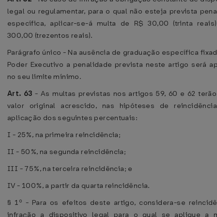
legal ou regulamentar, para o qual não esteja prevista pen
específica, aplicar-se-á multa de R$ 30,00 (trinta reais
300,00 (trezentos reais).
Parágrafo único - Na ausência de graduação específica fixa
Poder Executivo a penalidade prevista neste artigo será a
no seu limite mínimo.
Art. 63
- As multas previstas nos artigos 59, 60 e 62 terã
valor original acrescido, nas hipóteses de reincidência
aplicação dos seguintes percentuais:
I - 25%, na primeira reincidência;
II - 50%, na segunda reincidência;
III - 75%, na terceira reincidência; e
IV - 100%, a partir da quarta reincidência.
§ 1º - Para os efeitos deste artigo, considera-se reincid
infração a dispositivo legal para o qual se aplique a