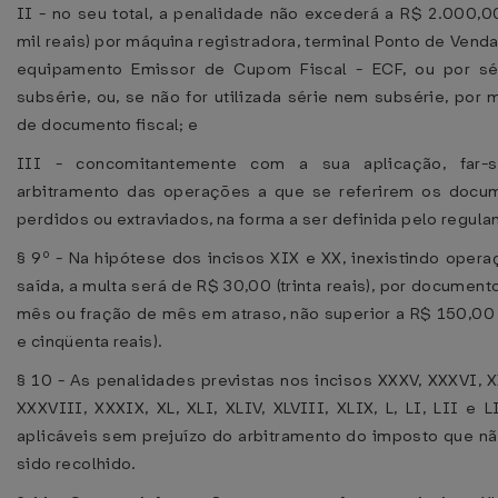
II - no seu total, a penalidade não excederá a R$ 2.000,0
mil reais) por máquina registradora, terminal Ponto de Venda
equipamento Emissor de Cupom Fiscal - ECF, ou por sé
subsérie, ou, se não for utilizada série nem subsérie, por
de documento fiscal; e
III - concomitantemente com a sua aplicação, far-
arbitramento das operações a que se referirem os docu
perdidos ou extraviados, na forma a ser definida pelo regul
§ 9º - Na hipótese dos incisos XIX e XX, inexistindo oper
saída, a multa será de R$ 30,00 (trinta reais), por document
mês ou fração de mês em atraso, não superior a R$ 150,00 
e cinqüenta reais).
§ 10 - As penalidades previstas nos incisos XXXV, XXXVI, 
XXXVIII, XXXIX, XL, XLI, XLIV, XLVIII, XLIX, L, LI, LII e 
aplicáveis sem prejuízo do arbitramento do imposto que nã
sido recolhido.