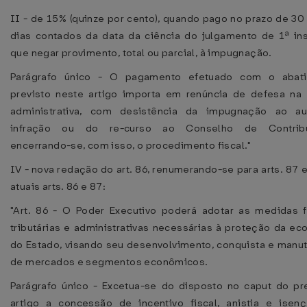
II - de 15% (quinze por cento), quando pago no prazo de 30 (
dias contados da data da ciência do julgamento de 1ª ins
que negar provimento, total ou parcial, à impugnação.
Parágrafo único - O pagamento efetuado com o abat
previsto neste artigo importa em renúncia de defesa na 
administrativa, com desistência da impugnação ao a
infração ou do re-curso ao Conselho de Contribu
encerrando-se, com isso, o procedimento fiscal."
IV - nova redação do art. 86, renumerando-se para arts. 87 
atuais arts. 86 e 87:
"Art. 86 - O Poder Executivo poderá adotar as medidas fi
tributárias e administrativas necessárias à proteção da e
do Estado, visando seu desenvolvimento, conquista e manu
de mercados e segmentos econômicos.
Parágrafo único - Excetua-se do disposto no caput do pr
artigo a concessão de incentivo fiscal, anistia e isen