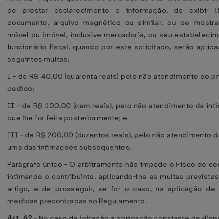
de prestar esclarecimento e informação, de exibir l
documento, arquivo magnético ou similar, ou de mostr
móvel ou imóvel, inclusive mercadoria, ou seu estabelecim
funcionário fiscal, quando por este solicitado, serão aplic
seguintes multas:
I - de R$ 40,00 (quarenta reais) pelo não atendimento do p
pedido;
II - de R$ 100,00 (cem reais), pelo não atendimento da in
que lhe for feita posteriormente; e
III - de R$ 200,00 (duzentos reais), pelo não atendimento 
uma das intimações subseqüentes.
Parágrafo único - O arbitramento não impede o Fisco de co
intimando o contribuinte, aplicando-lhe as multas prevista
artigo, e de prosseguir, se for o caso, na aplicação de 
medidas preconizadas no Regulamento.
Art. 62
- No caso de infração à obrigação constante de disp