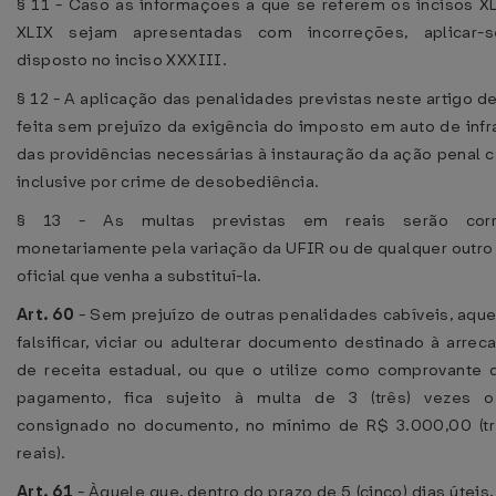
§ 11 - Caso as informações a que se referem os incisos XL
XLIX sejam apresentadas com incorreções, aplicar-
disposto no inciso XXXIII.
§ 12 - A aplicação das penalidades previstas neste artigo d
feita sem prejuízo da exigência do imposto em auto de inf
das providências necessárias à instauração da ação penal c
inclusive por crime de desobediência.
§ 13 - As multas previstas em reais serão corri
monetariamente pela variação da UFIR ou de qualquer outro
oficial que venha a substituí-la.
Art. 60
- Sem prejuízo de outras penalidades cabíveis, aqu
falsificar, viciar ou adulterar documento destinado à arre
de receita estadual, ou que o utilize como comprovante 
pagamento, fica sujeito à multa de 3 (três) vezes o
consignado no documento, no mínimo de R$ 3.000,00 (tr
reais).
Art. 61
- Àquele que, dentro do prazo de 5 (cinco) dias úteis,