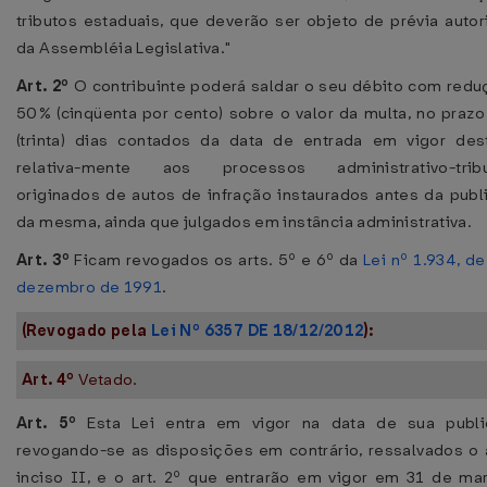
tributos estaduais, que deverão ser objeto de prévia auto
da Assembléia Legislativa."
Art. 2º
O contribuinte poderá saldar o seu débito com redu
50% (cinqüenta por cento) sobre o valor da multa, no praz
(trinta) dias contados da data de entrada em vigor dest
relativa-mente aos processos administrativo-tribu
originados de autos de infração instaurados antes da publ
da mesma, ainda que julgados em instância administrativa.
Art. 3º
Ficam revogados os arts. 5º e 6º da
Lei nº 1.934, d
dezembro de 1991
.
(Revogado pela
Lei Nº 6357 DE 18/12/2012
):
Art. 4º
Vetado.
Art. 5º
Esta Lei entra em vigor na data de sua publi
revogando-se as disposições em contrário, ressalvados o a
inciso II, e o art. 2º que entrarão em vigor em 31 de ma