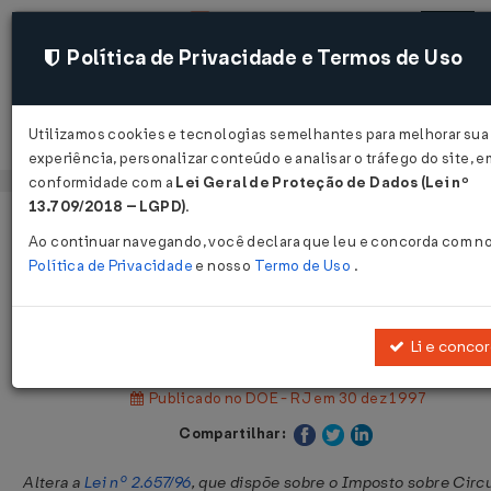
Política de Privacidade e Termos de Uso
Utilizamos cookies e tecnologias semelhantes para melhorar sua
Acessar
experiência, personalizar conteúdo e analisar o tráfego do site, e
conformidade com a
Lei Geral de Proteção de Dados (Lei nº
13.709/2018 – LGPD)
.
Página Inicial
Legislações
Legislação Estadual - Rio de Janei
Ao continuar navegando, você declara que leu e concorda com n
Política de Privacidade
e nosso
Termo de Uso
.
Lei nº 2.881 de 29/12/1997
Li e conco
Publicado no DOE - RJ em 30 dez 1997
Compartilhar:
Altera a
Lei nº 2.657/96
, que dispõe sobre o Imposto sobre Circ