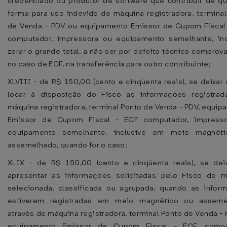
credenciado ou produtor de software que contribuir de qu
forma para uso indevido de máquina registradora, terminal
de Venda - PDV ou equipamento Emissor de Cupom Fiscal 
computador, impressora ou equipamento semelhante, inc
zerar o grande total, a não ser por defeito técnico comprov
no caso de ECF, na transferência para outro contribuinte;
XLVIII - de R$ 150,00 (cento e cinqüenta reais), se deixar
locar à disposição do Fisco as informações registra
máquina registradora, terminal Ponto de Venda - PDV, equi
Emissor de Cupom Fiscal - ECF computador, impress
equipamento semelhante, inclusive em meio magnét
assemelhado, quando for o caso;
XLIX - de R$ 150,00 (cento e cinqüenta reais), se dei
apresentar as informações solicitadas pelo Fisco de m
selecionada, classificada ou agrupada, quando as infor
estiverem registradas em meio magnético ou asseme
através de máquina registradora, terminal Ponto de Venda -
equipamento Emissor de Cupom Fiscal - ECF, compu