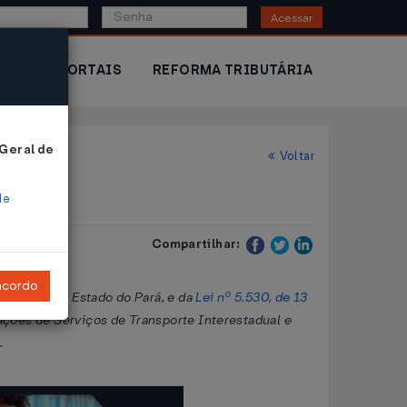
Acessar
IOR
PORTAIS
REFORMA TRIBUTÁRIA
 Geral de
Voltar
de
Compartilhar:
ncordo
butários do Estado do Pará, e da
Lei nº 5.530, de 13
ações de Serviços de Transporte Interestadual e
.