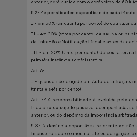
anterior, será punida com o acréscimo de 50% (c
§ 2º As penalidades específicas de cada tributo 
I - em 50% (cinqüenta por cento) de seu valor qua
II - em 30% (trinta por cento) de seu valor, na 
de Infração e Notificação Fiscal e antes da deci
III - em 20% (vinte por cento) de seu valor, na
primeira instância administrativa.
Art. 6º ...............................................................:
I - quando não exigido em Auto de Infração, mu
(trinta e seis por cento);
Art. 7º A responsabilidade é excluída pela den
tributário do sujeito passivo, acompanhada, se
anterior, ou do depósito da importância arbitra
§ 3º A denúncia espontânea referente ao não
financeiro, sobre o mesmo fato ou obrigação, e 