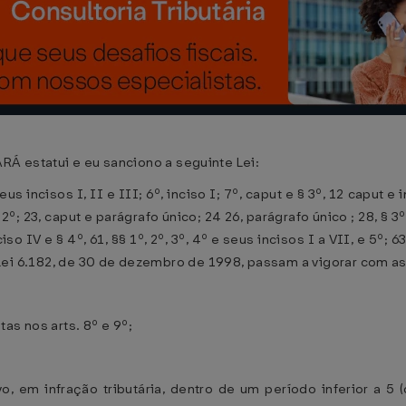
estatui e eu sanciono a seguinte Lei:
us incisos I, II e III; 6º, inciso I; 7º, caput e § 3º, 12 caput e in
2º; 23, caput e parágrafo único; 24 26, parágrafo único ; 28, § 3º, 
so IV e § 4º, 61, §§ 1º, 2º, 3º, 4º e seus incisos I a VII, e 5º; 63
3 da Lei 6.182, de 30 de dezembro de 1998, passam a vigorar com 
as nos arts. 8º e 9º;
o, em infração tributária, dentro de um período inferior a 5 