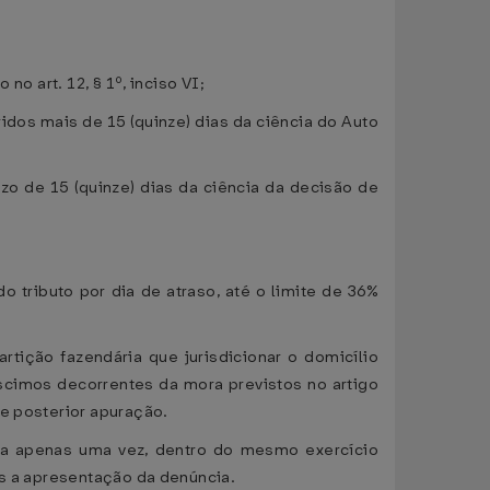
o art. 12, § 1º, inciso VI;
ridos mais de 15 (quinze) dias da ciência do Auto
azo de 15 (quinze) dias da ciência da decisão de
 tributo por dia de atraso, até o limite de 36%
rtição fazendária que jurisdicionar o domicílio
éscimos decorrentes da mora previstos no artigo
de posterior apuração.
da apenas uma vez, dentro do mesmo exercício
ós a apresentação da denúncia.