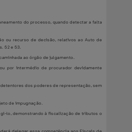
saneamento do processo, quando detectar a falta
o ou recurso de decisão, relativos ao Auto de
s. 52 e 53.
encaminhada ao órgão de julgamento.
e ou por intermédio de procurador devidamente
são detentores dos poderes de representação, sem
bjeto de impugnação.
igi-lo, demonstrando à fiscalização de tributos o
poderá delegar essa competência aos Fiscais de