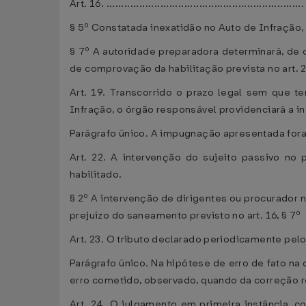
Art. 16. ..................................................................
§ 5º Constatada inexatidão no Auto de Infração,
§ 7º A autoridade preparadora determinará, de 
de comprovação da habilitação prevista no art. 2
Art. 19. Transcorrido o prazo legal sem que 
Infração, o órgão responsável providenciará a ins
Parágrafo único. A impugnação apresentada fora
Art. 22. A intervenção do sujeito passivo no
habilitado.
§ 2º A intervenção de dirigentes ou procurador 
prejuízo do saneamento previsto no art. 16, § 7º
Art. 23. O tributo declarado periodicamente pel
Parágrafo único. Na hipótese de erro de fato na 
erro cometido, observado, quando da correção resu
Art. 24. O julgamento em primeira instância, 