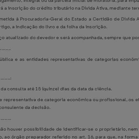
gamento, integral ou da parcela inicial de moratória, para imp
 a inscrição do crédito tributário na Dívida Ativa, mediante te
emetida à Procuradoria-Geral do Estado a Certidão de Dívida A
igo, a indicação do livro e da folha da inscrição.
eço atualizado do devedor e será acompanhada, sempre que poss
........
pública e as entidades representativas de categorias econôm
........:
da consulta até 15 (quinze) dias da data da ciência.
 representativa de categoria econômica ou profissional, os e
 consulente da decisão.
.........
ão houver possibilidade de identificar-se o proprietário, nem
 ao órgão preparador referido no art. 16, para que, na forma do