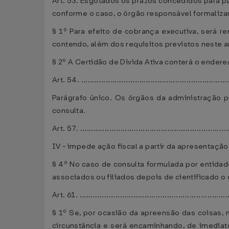
Art. 53. Esgotados os prazos concedidos para pa
conforme o caso, o órgão responsável formalizará
§ 1º Para efeito de cobrança executiva, será r
contendo, além dos requisitos previstos neste art
§ 2º A Certidão de Dívida Ativa conterá o ender
Art. 54. ..................................................................
Parágrafo único. Os órgãos da administração 
consulta.
Art. 57. ..................................................................
IV - impede ação fiscal a partir da apresentação 
§ 4º No caso de consulta formulada por entidade
associados ou filiados depois de cientificado o
Art. 61. ..................................................................
§ 1º Se, por ocasião da apreensão das coisas, n
circunstância e será encaminhando, de imediato,