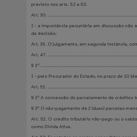
previsto nos arts. 52 e 53.
Art. 30. ..................................................................
I - a importância pecuniária em discussão não e
da decisão;
Art. 35. O julgamento, em segunda instância, co
Art. 47. ..................................................................
§ 1º .......................................................................
I - pelo Procurador do Estado, no prazo de 10 (d
Art. 51. ..................................................................
§ 2º A concessão do parcelamento de créditos t
§ 3º O não-pagamento de 2 (duas) parcelas mens
Art. 52. O crédito tributário não-pago ou o sal
como Dívida Ativa.