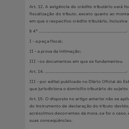
Art. 12. A exigência do crédito tributário será 
fiscalização do tributo, exceto quanto ao mont
em que o respectivo crédito tributário, inclusive
§ 4º .....................................................................:
I - a peça fiscal;
II - a prova da intimação;
III - os documentos em que se fundamentou.
Art. 14. ................................................................:
III - por edital publicado no Diário Oficial do 
que jurisdiciona o domicílio tributário do sujeit
Art. 15. O disposto no artigo anterior não se a
do instrumento de declaração do tributo devido,
acréscimos decorrentes da mora, se for o caso, e
suas conseqüências.