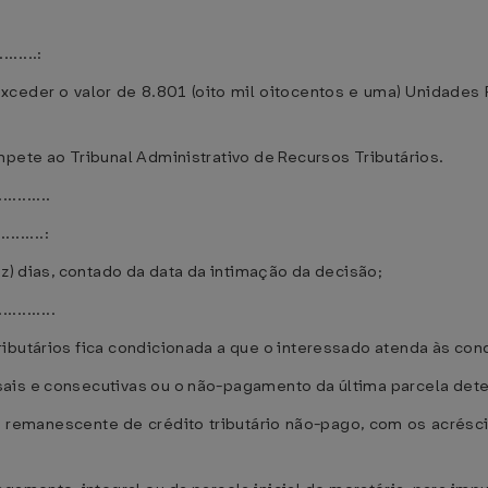
........:
xceder o valor de 8.801 (oito mil oitocentos e uma) Unidades 
mpete ao Tribunal Administrativo de Recursos Tributários.
...........
..........:
ez) dias, contado da data da intimação da decisão;
............
ributários fica condicionada a que o interessado atenda às co
ais e consecutivas ou o não-pagamento da última parcela dete
do remanescente de crédito tributário não-pago, com os acrés