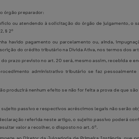
 o órgão preparador:
ofício ou atendendo à solicitação do órgão de julgamento, o 
2, § 2º
tenha havido pagamento ou parcelamento ou, ainda, impugnaçã
crição do crédito tributário na Dívida Ativa, nos termos dos art
 do prazo previsto no art. 20 será, mesmo assim, recebida e 
 procedimento administrativo tributário se faz pessoalment
não produzirá nenhum efeito se não for feita a prova de que 
o sujeito passivo e respectivos acréscimos legais não serão o
declaração referida neste artigo, o sujeito passivo poderá corr
ltar valor a recolher, o disposto no art. 6º.
compete ao Diretor da Julgadoria de Primeira Instância, que 