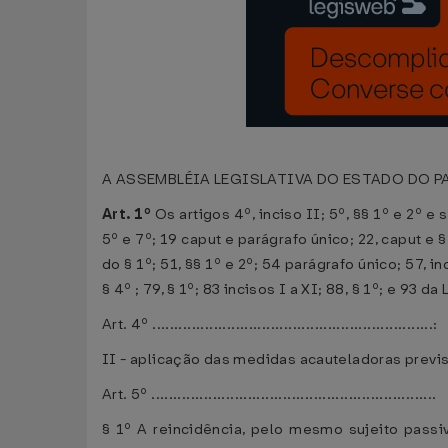
A ASSEMBLÉIA LEGISLATIVA DO ESTADO DO PARÁ 
Art. 1º
Os artigos 4º, inciso II; 5º, §§ 1º e 2º e se
5º e 7º; 19 caput e parágrafo único; 22, caput e § 
do § 1º; 51, §§ 1º e 2º; 54 parágrafo único; 57, inci
§ 4º ; 79, § 1º; 83 incisos I a XI; 88, § 1º; e 9
Art. 4º ................................................................:
II - aplicação das medidas acauteladoras previst
Art. 5º .................................................................
§ 1º A reincidência, pelo mesmo sujeito passiv