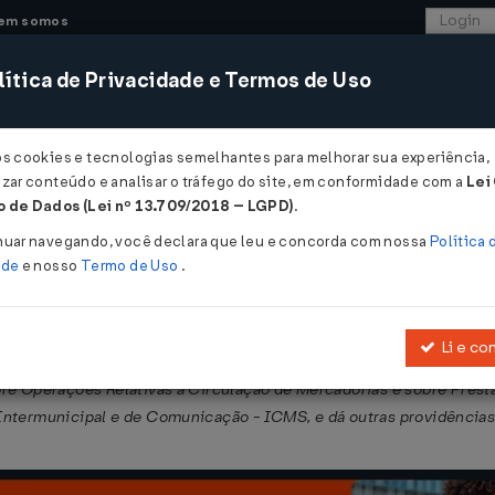
em somos
ítica de Privacidade e Termos de Uso
CONSULTORIA
SISTEMAS
COMÉRCIO EXTER
os cookies e tecnologias semelhantes para melhorar sua experiência,
zar conteúdo e analisar o tráfego do site, em conformidade com a
Lei
- Pará
 de Dados (Lei nº 13.709/2018 – LGPD)
.
nuar navegando, você declara que leu e concorda com nossa
Política 
ade
e nosso
Termo de Uso
.
Li e co
mbro de 1998
, que dispõe sobre os procedimentos administrativo-tri
obre Operações Relativas à Circulação de Mercadorias e sobre Prest
Intermunicipal e de Comunicação - ICMS, e dá outras providências