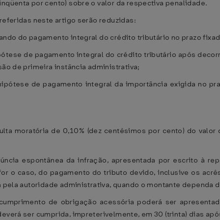
inqüenta por cento) sobre o valor da respectiva penalidade.
referidas neste artigo serão reduzidas:
ndo do pagamento integral do crédito tributário no prazo fixado n
hipótese de pagamento integral do crédito tributário após decor
são de primeira instância administrativa;
 hipótese de pagamento integral da importância exigida no pr
lta moratória de 0,10% (dez centésimos por cento) do valor do
úncia espontânea da infração, apresentada por escrito à repa
 for o caso, do pagamento do tributo devido, inclusive os acr
da pela autoridade administrativa, quando o montante dependa 
-cumprimento de obrigação acessória poderá ser apresenta
deverá ser cumprida, impreterivelmente, em 30 (trinta) dias ap