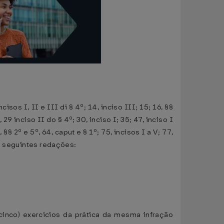
cisos I, II e III di § 4º; 14, inciso III; 15; 16, §§
29 inciso II do § 4º; 30, inciso I; 35; 47, inciso I
, §§ 2º e 5º, 64, caput e § 1º; 75, incisos I a V; 77,
as seguintes redações:
(cinco) exercícios da prática da mesma infração