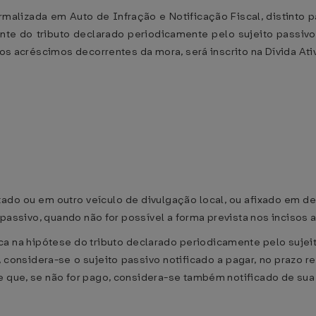
formalizada em Auto de Infração e Notificação Fiscal, distinto
ante do tributo declarado periodicamente pelo sujeito passivo
 os acréscimos decorrentes da mora, será inscrito na Dívida Ativ
Estado ou em outro veículo de divulgação local, ou afixado em 
o passivo, quando não for possível a forma prevista nos incisos 
plica na hipótese do tributo declarado periodicamente pelo suj
 considera-se o sujeito passivo notificado a pagar, no prazo re
 que, se não for pago, considera-se também notificado de sua i