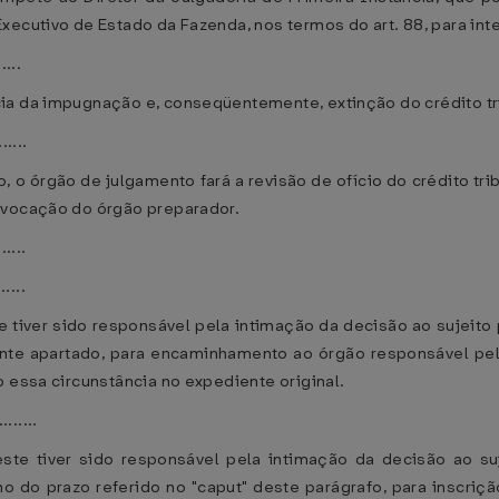
xecutivo de Estado da Fazenda, nos termos do art. 88, para int
.....
ia da impugnação e, conseqüentemente, extinção do crédito tri
......
, o órgão de julgamento fará a revisão de ofício do crédito tr
ovocação do órgão preparador.
......
......
te tiver sido responsável pela intimação da decisão ao sujei
nte apartado, para encaminhamento ao órgão responsável pela i
 essa circunstância no expediente original.
........
este tiver sido responsável pela intimação da decisão ao s
no do prazo referido no "caput" deste parágrafo, para inscrição