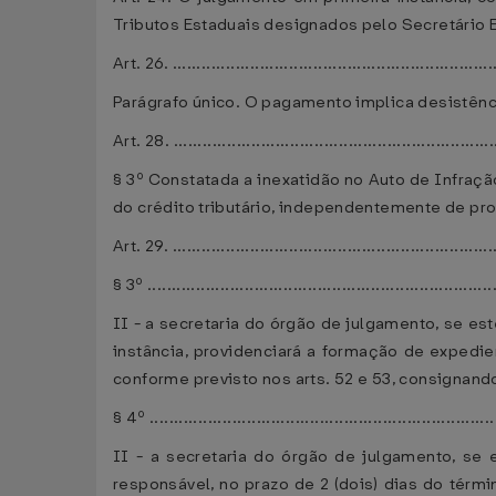
Tributos Estaduais designados pelo Secretário E
Art. 26. ..................................................................
Parágrafo único. O pagamento implica desistênc
Art. 28. ..................................................................
§ 3º Constatada a inexatidão no Auto de Infração
do crédito tributário, independentemente de pr
Art. 29. ..................................................................
§ 3º .......................................................................
II - a secretaria do órgão de julgamento, se es
instância, providenciará a formação de expedie
conforme previsto nos arts. 52 e 53, consignando
§ 4º .......................................................................
II - a secretaria do órgão de julgamento, se 
responsável, no prazo de 2 (dois) dias do térmi