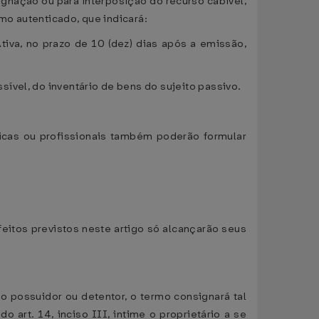
ugnação ou para interposição do recurso cabível,
rmo autenticado, que indicará:
tiva, no prazo de 10 (dez) dias após a emissão,
ível, do inventário de bens do sujeito passivo.
icas ou profissionais também poderão formular
feitos previstos neste artigo só alcançarão seus
 o possuidor ou detentor, o termo consignará tal
 art. 14, inciso III, intime o proprietário a se