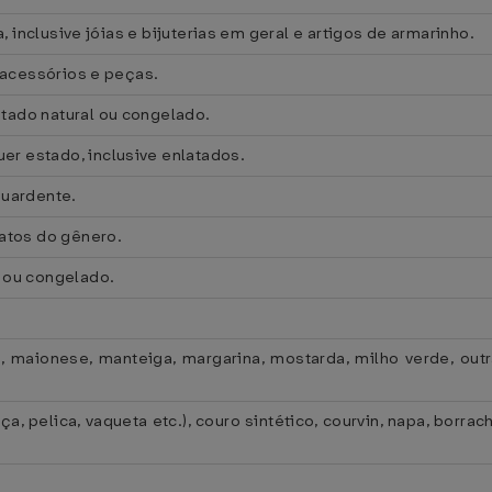
a, inclusive jóias e bijuterias em geral e artigos de armarinho.
e acessórios e peças.
tado natural ou congelado.
r estado, inclusive enlatados.
guardente.
fatos do gênero.
l ou congelado.
p, maionese, manteiga, margarina, mostarda, milho verde, out
ça, pelica, vaqueta etc.), couro sintético, courvin, napa, borra