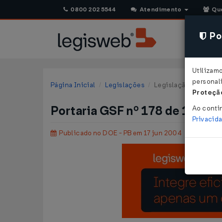
0800 202 5544
Atendimento
Qu
Pol
Utilizam
personali
Página Inicial
Legislações
Legislação Estadual 
Proteção
Portaria GSF nº 178 de 16/06
Ao conti
Privacid
Publicado no DOE - PB em 17 jun 2004