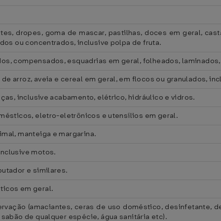
tes, dropes, goma de mascar, pastilhas, doces em geral, cas
idos ou concentrados, inclusive polpa de fruta.
dos, compensados, esquadrias em geral, folheados, laminados, 
e arroz, aveia e cereal em geral, em flocos ou granulados, inc
ças, inclusive acabamento, elétrico, hidráulico e vidros.
mésticos, eletro-eletrônicos e utensílios em geral.
imal, manteiga e margarina.
inclusive motos.
putador e similares.
ticos em geral.
ervação (amaciantes, ceras de uso doméstico, desinfetante, de
 sabão de qualquer espécie, água sanitária etc).