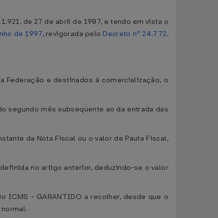
.921, de 27 de abril de 1987, e tendo em vista o
unho de 1997
, revigorada pelo
Decreto nº 24.772,
da Federação e destinados à comercialização, o
ia do segundo mês subseqüente ao da entrada das
tante da Nota Fiscal ou o valor de Pauta Fiscal,
definida no artigo anterior, deduzindo-se o valor
lor do ICMS - GARANTIDO a recolher, desde que o
 normal.