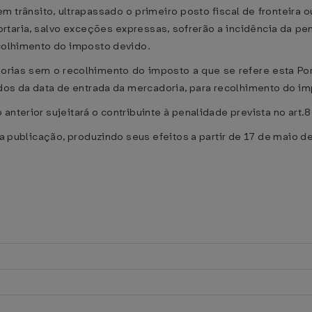
trânsito, ultrapassado o primeiro posto fiscal de fronteira ou
taria, salvo exceções expressas, sofrerão a incidência da penali
ecolhimento do imposto devido.
ias sem o recolhimento do imposto a que se refere esta Port
tados da data de entrada da mercadoria, para recolhimento do i
terior sujeitará o contribuinte à penalidade prevista no art.82,
ua publicação, produzindo seus efeitos a partir de 17 de maio d