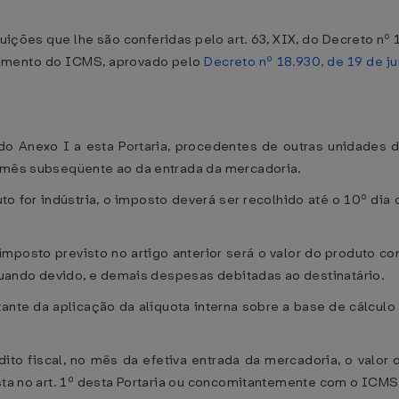
s que lhe são conferidas pelo art. 63, XIX, do Decreto nº 11
gulamento do ICMS, aprovado pelo
Decreto nº 18.930, de 19 de j
o Anexo I a esta Portaria, procedentes de outras unidades 
o mês subseqüente ao da entrada da mercadoria.
uto for indústria, o imposto deverá ser recolhido até o 10º d
posto previsto no artigo anterior será o valor do produto cons
 quando devido, e demais despesas debitadas ao destinatário.
ante da aplicação da alíquota interna sobre a base de cálculo 
édito fiscal, no mês da efetiva entrada da mercadoria, o va
ista no art. 1º desta Portaria ou concomitantemente com o ICMS