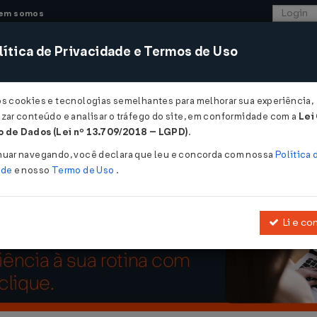
em somos
ítica de Privacidade e Termos de Uso
CONSULTORIA
SISTEMAS
COMÉRCIO EXTER
os cookies e tecnologias semelhantes para melhorar sua experiência,
zar conteúdo e analisar o tráfego do site, em conformidade com a
Lei
- Paraíba
 de Dados (Lei nº 13.709/2018 – LGPD)
.
/2004
nuar navegando, você declara que leu e concorda com nossa
Política 
ade
e nosso
Termo de Uso
.
Li e co