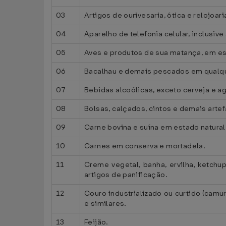
03
Artigos de ourivesaria, ótica e relojoari
04
Aparelho de telefonia celular, inclusiv
05
Aves e produtos de sua matança, em es
06
Bacalhau e demais pescados em qualque
07
Bebidas alcoólicas, exceto cerveja e a
08
Bolsas, calçados, cintos e demais arte
09
Carne bovina e suína em estado natura
10
Carnes em conserva e mortadela.
11
Creme vegetal, banha, ervilha, ketchu
artigos de panificação.
12
Couro industrializado ou curtido (camur
e similares.
13
Feijão.