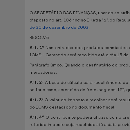
O SECRETÁRIO DAS FINANÇAS, usando as atribuiçõe
disposto no art. 106, inciso I, letra "g", do Re
de 30 de dezembro de 2003
,
RESOLVE:
Art. 1º
Nas entradas dos produtos constantes d
ICMS - Garantido será recolhido até o dia 15 d
Parágrafo único. Quando o destinatário do prod
mercadorias.
Art. 2º
A base de cálculo para recolhimento do im
se for o caso, acrescido de frete, seguros, IPI,
Art. 3º
O valor do imposto a recolher será result
do ICMS destacado no documento fiscal.
Art. 4º
O contribuinte poderá utilizar, como cr
referido imposto seja recolhido até a data prev