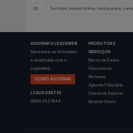
25
Tecidos, moda íntima, moda praia, cam
ASSINAR O LEGISWEB
PRODUTOS E
Mantenha-se informado
SERVIÇOS
e atualizado com o
Banco de Dados
LegisWeb.
Consultoria
Sistemas
COMO ASSINAR
Agenda Tributária
LIGUE GRÁTIS
Comércio Exterior
0800 202 5544
Boletim Diário