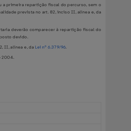
 a primeira repartição fiscal do percurso, sem o
dade prevista no art. 82, inciso II, alínea e, da
aria deverão comparecer à repartição fiscal do
mposto devido.
 II, alínea e, da
Lei nº 6.379/96
.
e 2004.