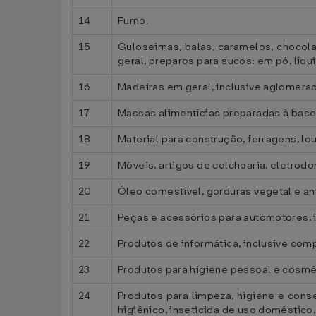
14
Fumo.
15
Guloseimas, balas, caramelos, chocola
geral, preparos para sucos: em pó, líqu
16
Madeiras em geral, inclusive aglomera
17
Massas alimentícias preparadas à base d
18
Material para construção, ferragens, lou
19
Móveis, artigos de colchoaria, eletrodo
20
Óleo comestível, gorduras vegetal e an
21
Peças e acessórios para automotores, 
22
Produtos de informática, inclusive com
23
Produtos para higiene pessoal e cosmé
24
Produtos para limpeza, higiene e cons
higiênico, inseticida de uso doméstico,