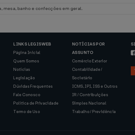
a, mesa, banho e confecções em geral.
LINKS LEGISWEB
NOTÍCIAS POR
S
Página Inicial
ASSUNTO
Quem Somos
Comércio Exterior
Notícias
Contabilidade /
Legislação
Societário
Dúvidas Frequentes
ICMS, IPI, ISS e Outros
Fale Conosco
IR / Contribuições
Política de Privacidade
Simples Nacional
Termo de Uso
Trabalho / Previdência