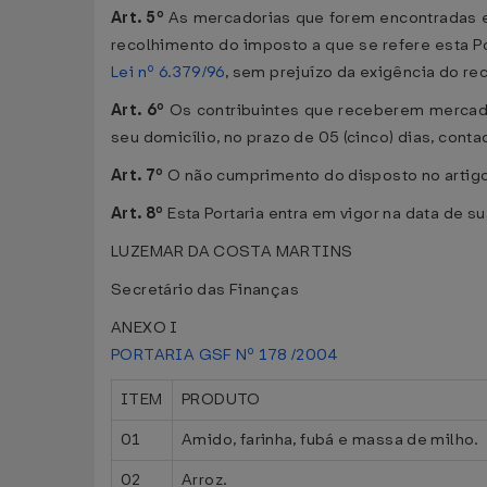
Art. 5º
As mercadorias que forem encontradas em 
recolhimento do imposto a que se refere esta Por
Lei nº 6.379/96
, sem prejuízo da exigência do r
Art. 6º
Os contribuintes que receberem mercador
seu domicílio, no prazo de 05 (cinco) dias, con
Art. 7º
O não cumprimento do disposto no artigo an
Art. 8º
Esta Portaria entra em vigor na data de s
LUZEMAR DA COSTA MARTINS
Secretário das Finanças
ANEXO I
PORTARIA GSF Nº 178 /2004
ITEM
PRODUTO
01
Amido, farinha, fubá e massa de milho.
02
Arroz.