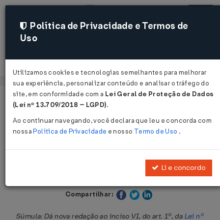
Política de Privacidade e Termos de
Uso
Acessar
Utilizamos cookies e tecnologias semelhantes para melhorar
sua experiência, personalizar conteúdo e analisar o tráfego do
site, em conformidade com a
Lei Geral de Proteção de Dados
Página Inicial
Legislações
Legislação Estadual - Paraná
(Lei nº 13.709/2018 – LGPD)
.
Ao continuar navegando, você declara que leu e concorda com
Voltar
nossa
Política de Privacidade
e nosso
Termo de Uso
.
Lei nº 16.386 de 25/01/2010
Li e concordo
Publicado no DOE - PR em 25 jan 2010
Compartilhar:
Súmula: Dá nova redação ao inciso VI, do art. 1º, da
Lei nº