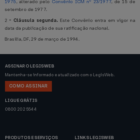
1975
, alterado pelo
Convênio ICM nº 23/1977
, de 15 de
setembro de 1977.
2
-
Cláusula segunda.
Este Convênio entra em vigor na
data da publicação de sua ratificação nacional.
Brasília, DF, 29 de março de 1994.
ASSINAR O LEGISWEB
Mantenha-se informado e atualizado com o LegisWeb.
COMO ASSINAR
LIGUE GRÁTIS
0800 202 5544
PRODUTOS E SERVIÇOS
LINKS LEGISWEB