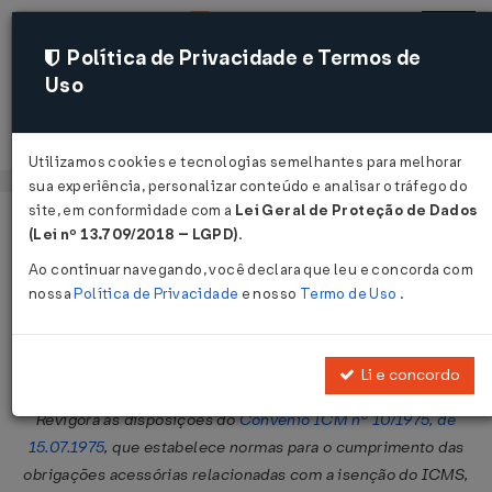
Política de Privacidade e Termos de
Uso
Acessar
Utilizamos cookies e tecnologias semelhantes para melhorar
sua experiência, personalizar conteúdo e analisar o tráfego do
site, em conformidade com a
Lei Geral de Proteção de Dados
Página Inicial
Legislações
Legislação Federal
Voltar
(Lei nº 13.709/2018 – LGPD)
.
Ao continuar navegando, você declara que leu e concorda com
Convênio ICMS nº 5 de 29/03/1994
nossa
Política de Privacidade
e nosso
Termo de Uso
.
Publicado no DOU em 5 abr 1994
Compartilhar:
Li e concordo
Revigora as disposições do
Convênio ICM nº 10/1975, de
15.07.1975
, que estabelece normas para o cumprimento das
obrigações acessórias relacionadas com a isenção do ICMS,