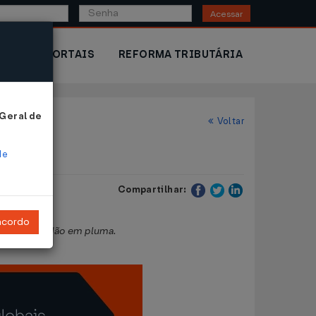
Acessar
IOR
PORTAIS
REFORMA TRIBUTÁRIA
 Geral de
Voltar
de
Compartilhar:
ncordo
ção de algodão em pluma.