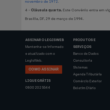
novembro de 1972
.
4 -
Cláusula quarta.
Este Convênio entra em vig
Brasília, DF, 29 de março de 1994.
ASSINAR O LEGISWEB
PRODUTOS E
Mantenha-se informado
SERVIÇOS
e atualizado com o
Banco de Dados
LegisWeb.
Consultoria
Sistemas
COMO ASSINAR
Agenda Tributária
LIGUE GRÁTIS
Comércio Exterior
0800 202 5544
Boletim Diário