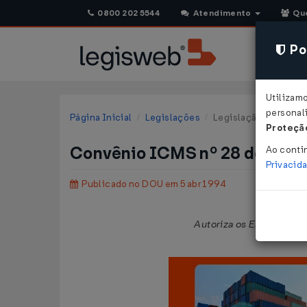
0800 202 5544
Atendimento
Qu
Pol
Utilizam
personali
Página Inicial
Legislações
Legislação Federal
Proteção
Convênio ICMS nº 28 de 29/
Ao conti
Privacid
Publicado no DOU em 5 abr 1994
Autoriza os Estados e o