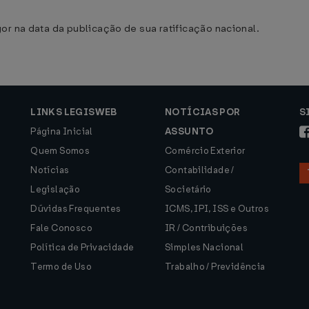
or na data da publicação de sua ratificação nacional.
LINKS LEGISWEB
NOTÍCIAS POR
S
Página Inicial
ASSUNTO
Quem Somos
Comércio Exterior
Notícias
Contabilidade /
Legislação
Societário
Dúvidas Frequentes
ICMS, IPI, ISS e Outros
Fale Conosco
IR / Contribuições
Política de Privacidade
Simples Nacional
Termo de Uso
Trabalho / Previdência