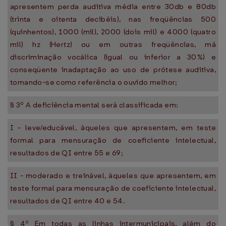
apresentem perda auditiva média entre 30db e 80db
(trinta e oitenta decibéis), nas freqüências 500
(quinhentos), 1000 (mil), 2000 (dois mil) e 4000 (quatro
mil) hz (Hertz) ou em outras freqüências, má
discriminação vocálica (igual ou inferior a 30%) e
conseqüente inadaptação ao uso de prótese auditiva,
tomando-se como referência o ouvido melhor;
§ 3º A deficiência mental será classificada em:
I - leve/educável, àqueles que apresentem, em teste
formal para mensuração de coeficiente intelectual,
resultados de QI entre 55 e 69;
II - moderado e treinável, àqueles que apresentem, em
teste formal para mensuração de coeficiente intelectual,
resultados de QI entre 40 e 54.
§ 4º Em todas as linhas intermunicipais, além do