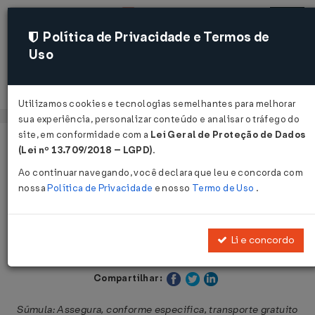
Política de Privacidade e Termos de
Uso
Acessar
Utilizamos cookies e tecnologias semelhantes para melhorar
sua experiência, personalizar conteúdo e analisar o tráfego do
site, em conformidade com a
Lei Geral de Proteção de Dados
Página Inicial
Legislações
Legislação Estadual - Paraná
(Lei nº 13.709/2018 – LGPD)
.
Ao continuar navegando, você declara que leu e concorda com
Voltar
nossa
Política de Privacidade
e nosso
Termo de Uso
.
Lei nº 11.911 de 01/12/1997
Li e concordo
Publicado no DOE - PR em 1 dez 1997
Compartilhar:
Súmula: Assegura, conforme especifica, transporte gratuito