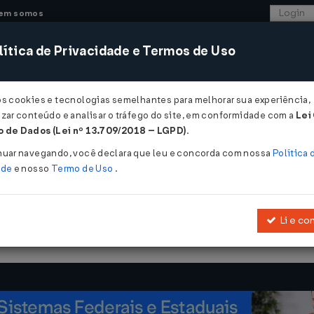
em somos
ítica de Privacidade e Termos de Uso
CONSULTORIA
SISTEMAS
COMÉRCIO EXTER
os cookies e tecnologias semelhantes para melhorar sua experiência,
zar conteúdo e analisar o tráfego do site, em conformidade com a
Lei
 de Dados (Lei nº 13.709/2018 – LGPD)
.
09/1990
nuar navegando, você declara que leu e concorda com nossa
Política 
ade
e nosso
Termo de Uso
.
Li e co
Reconfirma o
Convênio AE 15/1974
, de 11.12.1974, e suas alterações