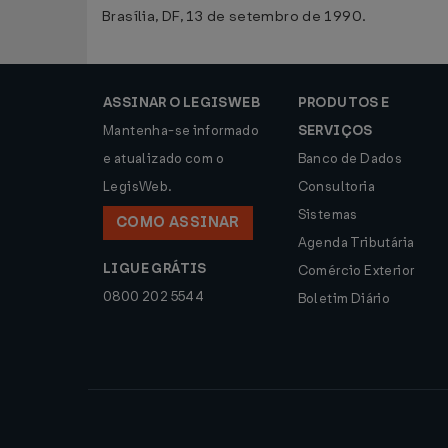
Brasília, DF, 13 de setembro de 1990.
ASSINAR O LEGISWEB
PRODUTOS E
Mantenha-se informado
SERVIÇOS
e atualizado com o
Banco de Dados
LegisWeb.
Consultoria
Sistemas
COMO ASSINAR
Agenda Tributária
LIGUE GRÁTIS
Comércio Exterior
0800 202 5544
Boletim Diário