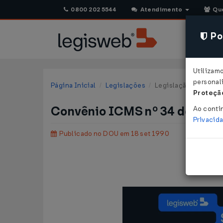
0800 202 5544
Atendimento
Qu
Pol
Utilizam
personali
Página Inicial
Legislações
Legislação Federal
Proteção
Convênio ICMS nº 34 de 13/
Ao conti
Privacid
Publicado no DOU em 18 set 1990