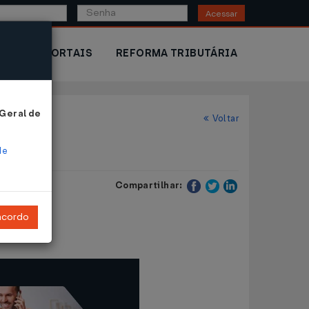
Acessar
IOR
PORTAIS
REFORMA TRIBUTÁRIA
 Geral de
Voltar
de
Compartilhar:
ncordo
.