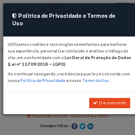
Política de Privacidade e Termos de
Uso
Acessar
Utilizamos cookies e tecnologias semelhantes para melhorar
sua experiência, personalizar conteúdo e analisar o tráfego do
site, em conformidade com a
Lei Geral de Proteção de Dados
Página Inicial
Legislações
(Lei nº 13.709/2018 – LGPD)
.
Legislação Estadual - Mato Grosso do Sul
Ao continuar navegando, você declara que leu e concorda com
nossa
Política de Privacidade
e nosso
Termo de Uso
.
Voltar
Decreto Nº 11796 DE 11/02/2005
Li e concordo
Publicado no DOE - MS em 14 fev 2005
Compartilhar: