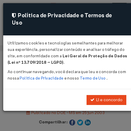
Política de Privacidade e Termos de
Uso
Acessar
Utilizamos cookies e tecnologias semelhantes para melhorar
sua experiência, personalizar conteúdo e analisar o tráfego do
site, em conformidade com a
Lei Geral de Proteção de Dados
Página Inicial
Legislações
(Lei nº 13.709/2018 – LGPD)
.
Legislação Estadual - Mato Grosso do Sul
Ao continuar navegando, você declara que leu e concorda com
nossa
Política de Privacidade
e nosso
Termo de Uso
.
Voltar
Decreto nº 11.269 de 24/06/2003
Li e concordo
Publicado no DOE - MS em 25 jun 2003
Compartilhar: