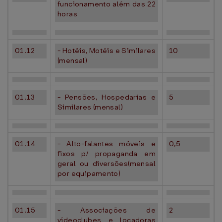
funcionamento além das 22
horas
01.12
- Hotéis, Motéis e Similares
10
(mensal)
01.13
- Pensões, Hospedarias e
5
Similares (mensal)
01.14
- Alto-falantes móveis e
0,5
fixos p/ propaganda em
geral ou diversões(mensal
por equipamento)
01.15
- Associações de
2
vídeoclubes e locadoras