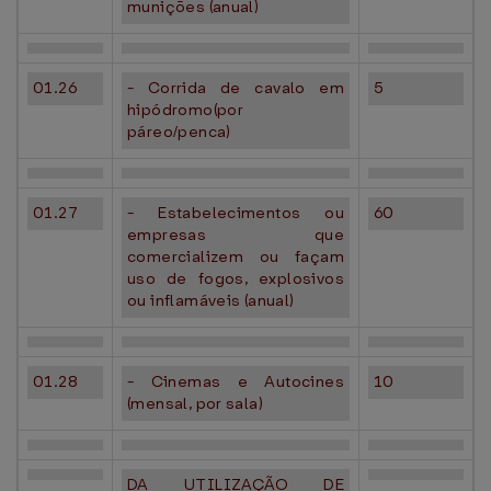
munições (anual)
01.26
- Corrida de cavalo em
5
hipódromo(por
páreo/penca)
01.27
- Estabelecimentos ou
60
empresas que
comercializem ou façam
uso de fogos, explosivos
ou inflamáveis (anual)
01.28
- Cinemas e Autocines
10
(mensal, por sala)
DA UTILIZAÇÃO DE