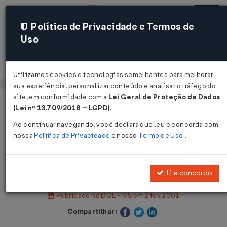
Política de Privacidade e Termos de
Uso
Acessar
Utilizamos cookies e tecnologias semelhantes para melhorar
sua experiência, personalizar conteúdo e analisar o tráfego do
site, em conformidade com a
Lei Geral de Proteção de Dados
Página Inicial
Legislações
(Lei nº 13.709/2018 – LGPD)
.
Legislação Estadual - Mato Grosso do Sul
Ao continuar navegando, você declara que leu e concorda com
nossa
Política de Privacidade
e nosso
Termo de Uso
.
Voltar
Lei Nº 2212 DE 01/02/2001
Li e concordo
Publicado no DOE - MS em 2 fev 2001
Compartilhar: