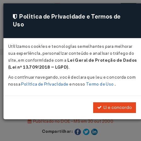
Política de Privacidade e Termos de
Uso
Acessar
Utilizamos cookies e tecnologias semelhantes para melhorar
sua experiência, personalizar conteúdo e analisar o tráfego do
site, em conformidade com a
Lei Geral de Proteção de Dados
Página Inicial
Legislações
(Lei nº 13.709/2018 – LGPD)
.
Legislação Estadual - Mato Grosso do Sul
Ao continuar navegando, você declara que leu e concorda com
nossa
Política de Privacidade
e nosso
Termo de Uso
.
Voltar
Decreto nº 10.098 de 27/10/2000
Li e concordo
Publicado no DOE - MS em 30 out 2000
Compartilhar: