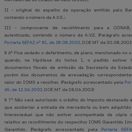
II - original do espelho da operação emitido pelo Ban
contendo o número da A.V.E.;
III - comprovante de recolhimento para a CONAB,
autenticado, contendo o número da A.V.E. (Parágrafo acr
Portaria SEFAZ nº 81, de 28.08.2002
, DOE MT de 30.08.2002
§ 6º Fica vedado o deferimento, de plano, mencionado no ca
quando, na hipótese do inciso I, o pedido estiver 
documentos fiscais de emissão da Secretaria de Estad
porém dos documentos de arrecadação correspondente
valor do ICMS a recolher. (Parágrafo acrescentado pela
Por
65, de 12.06.2003
, DOE MT de 18.06.2003)
§ 7º Não será autorizado o crédito do imposto destacado 
que acobertar a entrada de mercadoria ou bem adquirid
interestadual que não estiver acompanhada da cópia
relativo ao recolhimento do respectivo ICMS Garantido In
Garantido. (Parágrafo acrescentado pela
Portaria SEF