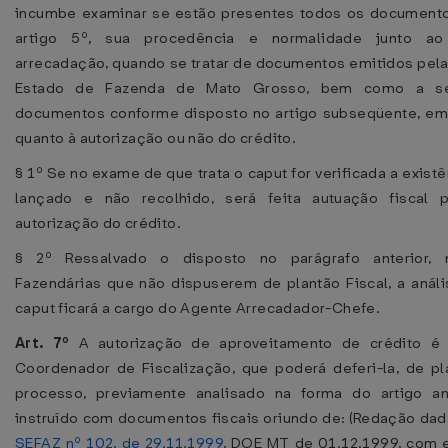
incumbe examinar se estão presentes todos os documento
artigo 5º, sua procedência e normalidade junto a
arrecadação, quando se tratar de documentos emitidos pela
Estado de Fazenda de Mato Grosso, bem como a s
documentos conforme disposto no artigo subseqüente, emi
quanto à autorização ou não do crédito.
§ 1º Se no exame de que trata o caput for verificada a exist
lançado e não recolhido, será feita autuação fiscal 
autorização do crédito.
§ 2º Ressalvado o disposto no parágrafo anterior, 
Fazendárias que não dispuserem de plantão Fiscal, a análi
caput ficará a cargo do Agente Arrecadador-Chefe.
Art. 7º
A autorização de aproveitamento de crédito é 
Coordenador de Fiscalização, que poderá deferi-la, de p
processo, previamente analisado na forma do artigo ante
instruído com documentos fiscais oriundo de: (Redação da
SEFAZ nº 102, de 29.11.1999
, DOE MT de 01.12.1999, com ef