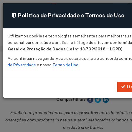
Política de Privacidade e Termos de Uso
Utilizamos cookies e tecnologias semelhantes para melhorar sua
Acessar
personalizar conteúdo e analisar o tráfego do site, em conformi
Geral de Proteção de Dados (Lei nº 13.709/2018 – LGPD)
.
Ao continuar navegando, você declara que leu e concorda com n
Página Inicial
Legislações
Legislação Estadual - Mato Gross
de Privacidade
e nosso
Termo de Uso
.
Portaria SEFAZ nº 58 de 23/07/1997
Li 
Publicado no DOE - MT em 31 jul 1997
Compartilhar:
Estabelece procedimentos para o aproveitamento do crédito
operações com produtos in natura e semi-elaborados oriundos 
e indústria extrativa.