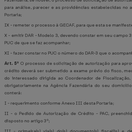
Fazendária, se houver, o processo de solicitação de autoriz
para análise, parecer e as providências estabelecidas no a
Portaria;
IX - remeter o processo à GECAF, para que esta se manifest
X - emitir DAR - Modelo 3, devendo constar em seu campo 
PUC de que se faz acompanhar;
XI - fazer constar no PUC o número do DAR-3 que o acompan
Art. 5º
O processo de solicitação de autorização para apr
crédito deverá ser submetido a exame prévio do fisco, me
do interessado dirigida ao Coordenador de Fiscalização,
obrigatoriamente na Agência Fazendária do seu domicílio 
conterá:
I - requerimento conforme Anexo III desta Portaria;
II - o Pedido de Autorização de Crédito - PAC, preenchi
disposto no artigo 3º;
III - primeira(s) via(s) do(s) documento(s) fiscal(is) e 