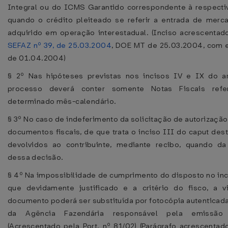
Integral ou do ICMS Garantido correspondente à respectiv
quando o crédito pleiteado se referir a entrada de merc
adquirido em operação interestadual. (Inciso acrescenta
SEFAZ nº 39, de 25.03.2004
, DOE MT de 25.03.2004, com ef
de 01.04.2004)
§ 2º Nas hipóteses previstas nos incisos IV e IX do ar
processo deverá conter somente Notas Fiscais ref
determinado mês-calendário.
§ 3º No caso de indeferimento da solicitação de autorização
documentos fiscais, de que trata o inciso III do caput dest
devolvidos ao contribuinte, mediante recibo, quando d
dessa decisão.
§ 4º Na impossibilidade de cumprimento do disposto no inc
que devidamente justificado e a critério do fisco, a vi
documento poderá ser substituída por fotocópia autenticad
da Agência Fazendária responsável pela emissã
(Acrescentado pela Port. nº 81/02) (Parágrafo acrescenta