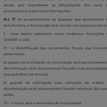
desde que respeitadas as disposições dos seus 
proporções e respectivas informações.
Art. 3º
No preenchimento de qualquer dos documentos in
esta Portaria, o interessado fará constar, nos campos próprio
I - seus dados cadastrais: nome, endereço, inscrições 
CGC/MF e CAE;
II - a identificação dos documentos fiscais que instrue
observando:
a) quando da solicitação de autorização para aproveitamento
discriminação do(s) documento(s) fiscal(is) e de arrecadação r
operação(ões) de entrada;
b) quando da solicitação para utilização do crédito 
discriminação do(s) documento(s) fiscal(s) relativo(s) à(s) o
saída;
III - o local, data e assinatura do responsável.