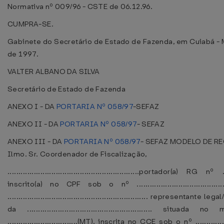
Normativa nº 009/96 - CSTE de 06.12.96.
CUMPRA-SE.
Gabinete do Secretário de Estado de Fazenda, em Cuiabá - M
de 1997.
VALTER ALBANO DA SILVA
Secretário de Estado de Fazenda
ANEXO I - DA
PORTARIA Nº 058/97
-SEFAZ
ANEXO II - DA
PORTARIA Nº 058/97
- SEFAZ
ANEXO III - DA
PORTARIA Nº 058/97
- SEFAZ
MODELO DE R
Ilmo. Sr. Coordenador de Fiscalização,
............................................................portador(a) RG nº ....
inscrito(a) no CPF sob o nº ......................................
................................................................ representante l
da ......................................................... situad
................................(MT), inscrita no CCE sob o nº .............