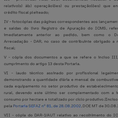
relativo(s) à(s) operação(ões) ou prestação(ões) que en
crédito fiscal pleiteado;
IV - fotocópias das páginas correspondentes aos lançamen
e saídas do livro Registro de Apuração do ICMS, ref
imediatamente anterior ao pedido, bem como o D
Arrecadação - DAR, no caso de contribuinte obrigado a m
fiscal;
V - cópia dos documentos a que se refere o inciso III,
cumprimento do artigo 13 desta Portaria.
VI - laudo técnico assinado por profissional legalmen
demonstrando a quantidade diária e mensal de combustível
cada equipamento no setor produtivo de estabelecimento 
rural, devendo este último ser complementado com a 
consumo por hectare e totalizado por ciclo produtivo.(Incis
pela
Portaria SEFAZ nº 81, de 28.08.2002
, DOE MT de 30.08.
VII - cópia do DAR-1/AUT relativo ao recolhimento do I