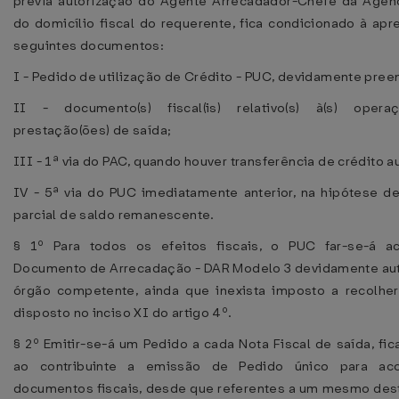
prévia autorização do Agente Arrecadador-Chefe da Agênc
do domicílio fiscal do requerente, fica condicionado à ap
seguintes documentos:
I - Pedido de utilização de Crédito - PUC, devidamente pree
II - documento(s) fiscal(is) relativo(s) à(s) opera
prestação(ões) de saída;
III - 1ª via do PAC, quando houver transferência de crédito a
IV - 5ª via do PUC imediatamente anterior, na hipótese de
parcial de saldo remanescente.
§ 1º Para todos os efeitos fiscais, o PUC far-se-á 
Documento de Arrecadação - DAR Modelo 3 devidamente aut
órgão competente, ainda que inexista imposto a recolher
disposto no inciso XI do artigo 4º.
§ 2º Emitir-se-á um Pedido a cada Nota Fiscal de saída, fic
ao contribuinte a emissão de Pedido único para aco
documentos fiscais, desde que referentes a um mesmo dest