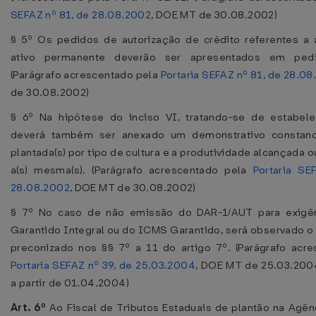
SEFAZ nº 81, de 28.08.2002
, DOE MT de 30.08.2002)
§ 5º Os pedidos de autorização de crédito referentes a 
ativo permanente deverão ser apresentados em pedi
(Parágrafo acrescentado pela
Portaria SEFAZ nº 81, de 28.0
de 30.08.2002)
§ 6º Na hipótese do inciso VI, tratando-se de estabelec
deverá também ser anexado um demonstrativo constando
plantada(s) por tipo de cultura e a produtividade alcançada o
a(s) mesma(s). (Parágrafo acrescentado pela
Portaria SE
28.08.2002
, DOE MT de 30.08.2002)
§ 7º No caso de não emissão do DAR-1/AUT para exig
Garantido Integral ou do ICMS Garantido, será observado 
preconizado nos §§ 7º a 11 do artigo 7º. (Parágrafo acr
Portaria SEFAZ nº 39, de 25.03.2004
, DOE MT de 25.03.200
a partir de 01.04.2004)
Art. 6º
Ao Fiscal de Tributos Estaduais de plantão na Agên