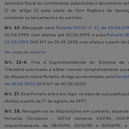
domicílio fiscal do contribuinte, substituído o documento ex
II do artigo 11 pela cópia do livro Registro de Apur
contendo os lançamentos do período.
Art. 16.
(Revogado pela
Portaria SEFAZ nº 17, de 15.04.19
20.04.1999, com efeitos até 30.06.1999, e pela
Portaria S
24.05.1999
, DOE MT de 25.05.1999, com efeitos a partir de
Ver redação anterior
Art. 16-A
. Fica a Superintendência do Sistema de A
Tributária autorizada a editar normas complementares pa
do disposto nesta Portaria. (Artigo acrescentado pela
Portar
de 28.08.2002
, DOE MT de 30.08.2002)
Art. 17.
Esta Portaria entra em vigor na data de sua publicaç
efeitos a partir de 1º de agosto de 1997.
Art. 18.
Revogam-se as disposições em contrário, especia
Portarias Circulares - SEFAZ números 047/94, 004/
respectivamente de 28/03/94, 20/01/95 e 30/06/95, e