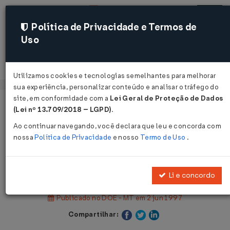
Política de Privacidade e Termos de
Uso
Acessar
Utilizamos cookies e tecnologias semelhantes para melhorar
sua experiência, personalizar conteúdo e analisar o tráfego do
site, em conformidade com a
Lei Geral de Proteção de Dados
Página Inicial
Legislações
(Lei nº 13.709/2018 – LGPD)
.
Legislação Estadual - Mato Grosso
Ao continuar navegando, você declara que leu e concorda com
nossa
Política de Privacidade
e nosso
Termo de Uso
.
Voltar
Lei Nº 6883 DE 02/06/1997
Li e concordo
Publicado no DOE - MT em 2 jun 1997
Compartilhar: