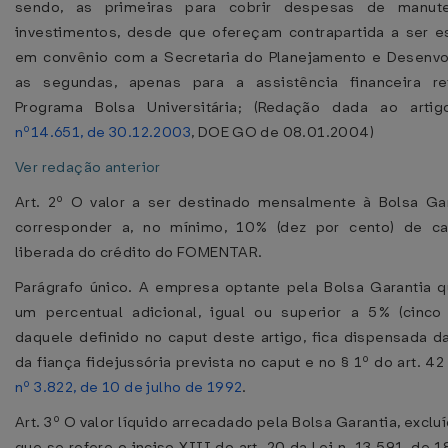
sendo, as primeiras para cobrir despesas de manut
investimentos, desde que ofereçam contrapartida a ser e
em convênio com a Secretaria do Planejamento e Desenvo
as segundas, apenas para a assistência financeira re
Programa Bolsa Universitária; (Redação dada ao art
nº14.651, de 30.12.2003
, DOE GO de 08.01.2004)
Ver redação anterior
Art. 2º O valor a ser destinado mensalmente à Bolsa Ga
corresponder a, no mínimo, 10% (dez por cento) de ca
liberada do crédito do FOMENTAR.
Parágrafo único. A empresa optante pela Bolsa Garantia q
um percentual adicional, igual ou superior a 5% (cinco
daquele definido no caput deste artigo, fica dispensada d
da fiança fidejussória prevista no caput e no § 1º do art. 4
nº 3.822, de 10 de julho de 1992
.
Art. 3º O valor líquido arrecadado pela Bolsa Garantia, excluí
que se refere o inciso XIII do art. 20 da Lei n. 13.591, de 1