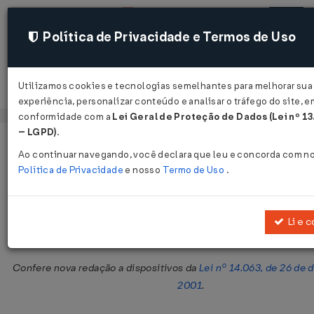
Política de Privacidade e Termos de Uso
Utilizamos cookies e tecnologias semelhantes para melhorar sua
Acessar
experiência, personalizar conteúdo e analisar o tráfego do site, e
conformidade com a
Lei Geral de Proteção de Dados (Lei nº 1
– LGPD)
.
Página Inicial
Legislações
Legislação Estadual - Goiás
Ao continuar navegando, você declara que leu e concorda com n
Política de Privacidade
e nosso
Termo de Uso
.
Lei nº 14.239 de 09/07/2002
Publicado no DOE - GO em 19 jul 2002
Li e 
Compartilhar:
Confere nova redação a dispositivos da
Lei nº 14.063, de 26 de
2001
.