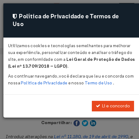
Política de Privacidade e Termos de
Uso
Acessar
Utilizamos cookies e tecnologias semelhantes para melhorar
sua experiência, personalizar conteúdo e analisar o tráfego do
site, em conformidade com a
Lei Geral de Proteção de Dados
Página Inicial
Legislações
Legislação Estadual - Goiás
(Lei nº 13.709/2018 – LGPD)
.
Ao continuar navegando, você declara que leu e concorda com
Voltar
nossa
Política de Privacidade
e nosso
Termo de Uso
.
Lei nº 11.660 de 27/12/1991
Li e concordo
Publicado no DOE - GO em 16 jan 1992
Compartilhar:
Introduz alterações na
Lei nº 11.180, de 19 de abril de 1990
, e