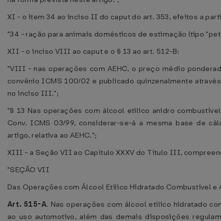
XI - o item 34 ao inciso II do caput do art. 353, efeitos a par
"34 - ração para animais domésticos de estimação (tipo "pet
XII - o inciso VIII ao caput e o § 13 ao art. 512-B:
"VIII - nas operações com AEHC, o preço médio ponderado
convênio ICMS 100/02 e publicado quinzenalmente através d
no inciso III.";
"§ 13 Nas operações com álcool etílico anidro combustíve
Conv. ICMS 03/99, considerar-se-á a mesma base de cálc
artigo, relativa ao AEHC.";
XIII - a Seção VII ao Capítulo XXXV do Título III, compreen
"SEÇÃO VII
Das Operações com Álcool Etílico Hidratado Combustível e 
Art. 515-A
. Nas operações com álcool etílico hidratado co
ao uso automotivo, além das demais disposições regulam