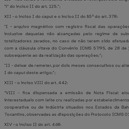
"i" do inciso II do art. 125.";
XII - o inciso I do caput e o inciso II do §5º do art. 378:
"I - arquivo magnético com registro fiscal das operações
inclusive daquelas não alcançadas pelo regime de subst
totalizadores zerados, no caso de não terem sido efetu
com a cláusula oitava do Convênio ICMS 57/95, de 28 de j
subseqüente ao da realização das operações;";
"II - deixar de remeter, por dois meses consecutivos ou alt
I do caput deste artigo;";
XIII - o inciso VIII do art. 442:
"VIII - fica dispensada a emissão de Nota Fiscal e/o
interestaduais com leite cru realizadas por estabelecimen
cooperativa ou de indústria situados nos Estados da Ba
Tocantins, observadas as disposições do Protocolo ICMS 01
XIV - o inciso II do art. 468: