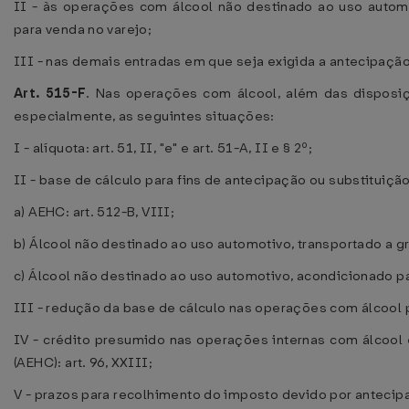
II - às operações com álcool não destinado ao uso auto
para venda no varejo;
III - nas demais entradas em que seja exigida a antecipação 
Art. 515-F
. Nas operações com álcool, além das disposiç
especialmente, as seguintes situações:
I - alíquota: art. 51, II, "e" e art. 51-A, II e § 2º;
II - base de cálculo para fins de antecipação ou substituição
a) AEHC: art. 512-B, VIII;
b) Álcool não destinado ao uso automotivo, transportado a gran
c) Álcool não destinado ao uso automotivo, acondicionado para
III - redução da base de cálculo nas operações com álcool p
IV - crédito presumido nas operações internas com álcool et
(AEHC): art. 96, XXIII;
V - prazos para recolhimento do imposto devido por antecipa