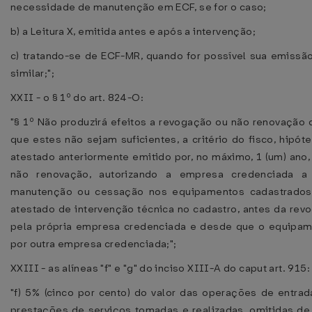
necessidade de manutenção em ECF, se for o caso;
b) a Leitura X, emitida antes e após a intervenção;
c) tratando-se de ECF-MR, quando for possível sua emissã
similar;";
XXII - o § 1º do art. 824-O:
"§ 1º Não produzirá efeitos a revogação ou não renovação
que estes não sejam suficientes, a critério do fisco, hip
atestado anteriormente emitido por, no máximo, 1 (um) ano,
não renovação, autorizando a empresa credenciada a 
manutenção ou cessação nos equipamentos cadastrados
atestado de intervenção técnica no cadastro, antes da rev
pela própria empresa credenciada e desde que o equipame
por outra empresa credenciada;";
XXIII - as alíneas "f" e "g" do inciso XIII-A do caput art. 915:
"f) 5% (cinco por cento) do valor das operações de entr
prestações de serviços tomadas e realizadas, omitidas de