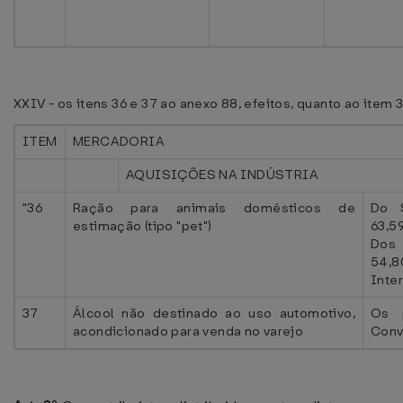
XXIV - os itens 36 e 37 ao anexo 88, efeitos, quanto ao item 
ITEM
MERCADORIA
AQUISIÇÕES NA INDÚSTRIA
"36
Ração para animais domésticos de
Do S
estimação (tipo "pet")
63,5
Dos 
54,8
Inte
37
Álcool não destinado ao uso automotivo,
Os 
acondicionado para venda no varejo
Conv