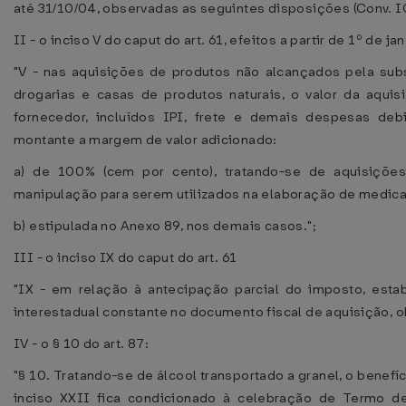
até 31/10/04, observadas as seguintes disposições (Conv. I
II - o inciso V do caput do art. 61, efeitos a partir de 1º de j
"V - nas aquisições de produtos não alcançados pela subst
drogarias e casas de produtos naturais, o valor da aquis
fornecedor, incluídos IPI, frete e demais despesas deb
montante a margem de valor adicionado:
a) de 100% (cem por cento), tratando-se de aquisiçõe
manipulação para serem utilizados na elaboração de medic
b) estipulada no Anexo 89, nos demais casos.";
III - o inciso IX do caput do art. 61
"IX - em relação à antecipação parcial do imposto, estab
interestadual constante no documento fiscal de aquisição, o
IV - o § 10 do art. 87:
"§ 10. Tratando-se de álcool transportado a granel, o benefí
inciso XXII fica condicionado à celebração de Termo de