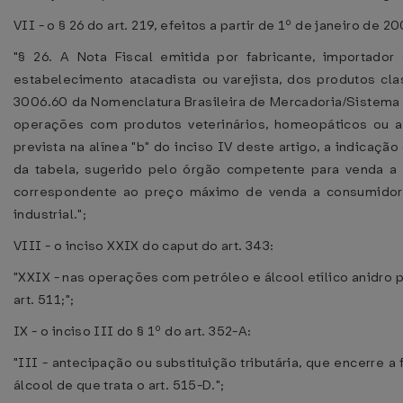
VII - o § 26 do art. 219, efeitos a partir de 1º de janeiro de 2
"§ 26. A Nota Fiscal emitida por fabricante, importador 
estabelecimento atacadista ou varejista, dos produtos cl
3006.60 da Nomenclatura Brasileira de Mercadoria/Sistema 
operações com produtos veterinários, homeopáticos ou am
prevista na alínea "b" do inciso IV deste artigo, a indicaç
da tabela, sugerido pelo órgão competente para venda a c
correspondente ao preço máximo de venda a consumidor 
industrial.";
VIII - o inciso XXIX do caput do art. 343:
"XXIX - nas operações com petróleo e álcool etílico anidro
art. 511;";
IX - o inciso III do § 1º do art. 352-A:
"III - antecipação ou substituição tributária, que encerre a
álcool de que trata o art. 515-D.";