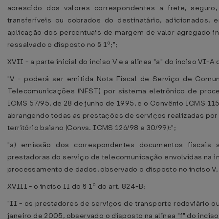
acrescido dos valores correspondentes a frete, seguro,
transferíveis ou cobrados do destinatário, adicionados,
aplicação dos percentuais de margem de valor agregado in
ressalvado o disposto no § 1º;";
XVII - a parte inicial do inciso V e a alínea "a" do inciso VI-A
"V - poderá ser emitida Nota Fiscal de Serviço de Comu
Telecomunicações (NFST) por sistema eletrônico de pro
ICMS 57/95, de 28 de junho de 1995, e o Convênio ICMS 115
abrangendo todas as prestações de serviços realizadas por
território baiano (Convs. ICMS 126/98 e 30/99):";
"a) emissão dos correspondentes documentos fiscais s
prestadoras do serviço de telecomunicação envolvidas na i
processamento de dados, observado o disposto no inciso V,
XVIII - o inciso II do § 1º do art. 824-B:
"II - os prestadores de serviços de transporte rodoviário ou
janeiro de 2005, observado o disposto na alínea "f" do inciso 