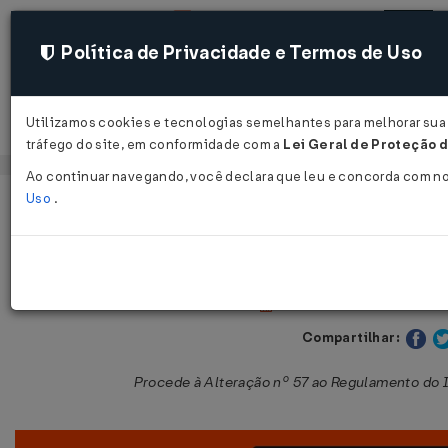
Política de Privacidade e Termos de Uso
Utilizamos cookies e tecnologias semelhantes para melhorar sua 
Acessar
tráfego do site, em conformidade com a
Lei Geral de Proteção d
Ao continuar navegando, você declara que leu e concorda com n
Uso
.
Página Inicial
Legislações
Legislação Estadual - Bahia
Decreto nº 9.152 de 28/07/2004
Publicado no DOE - BA em
Compartilhar:
Procede à Alteração nº 57 ao Regulamento do 