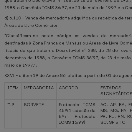
que tratam o Decreto-lei nº 288, de 28 de fevereiro de 196
1988, o Convênio ICMS 36/97, de 23 de maio de 1997 e o Co
d) 6.110 - Venda de mercadoria adquirida ou recebida de te
Áreas de Livre Comércio:
"Classificam-se neste código as vendas de mercadoria
destinadas à Zona Franca de Manaus ou Áreas de Livre Comé
fiscais de que tratam o Decreto-lei nº 288, de 28 de feve
dezembro de 1988, o Convênio ICMS 36/97, de 23 de maio
maio de 1997.";
XXVI - o item 19 do Anexo 86, efeitos a partir de 01 de agos
ITEM
MERCADORIA
ACORDO
ESTADOS
SIGNATÁRIO
"19
SORVETE
Protocolo ICMS
AC, AP, BA, E
45/91 (adesão da
MS, MG, PA, P
BA: Protocolo
PR, RJ, RN, R
ICMS 16/99)
SC, SP e TO