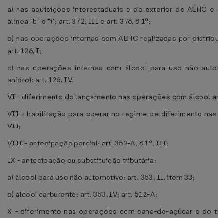
a) nas aquisições interestaduais e do exterior de AEHC e á
alínea "b" e "i"; art. 372, III e art. 376, § 1º;
b) nas operações internas com AEHC realizadas por distribui
art. 126, I;
c) nas operações internas com álcool para uso não autom
anidro): art. 126, IV.
VI - diferimento do lançamento nas operações com álcool anidr
VII - habilitação para operar no regime de diferimento nas
VII;
VIII - antecipação parcial: art. 352-A, § 1º, III;
IX - antecipação ou substituição tributária:
a) álcool para uso não automotivo: art. 353, II, item 33;
b) álcool carburante: art. 353, IV; art. 512-A;
X - diferimento nas operações com cana-de-açúcar e do tr