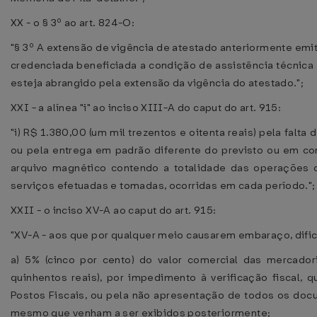
XX - o § 3º ao art. 824-O:
"§ 3º A extensão de vigência de atestado anteriormente emiti
credenciada beneficiada a condição de assistência técnica
esteja abrangido pela extensão da vigência do atestado.";
XXI - a alínea "i" ao inciso XIII-A do caput do art. 915:
"i) R$ 1.380,00 (um mil trezentos e oitenta reais) pela falta
ou pela entrega em padrão diferente do previsto ou em con
arquivo magnético contendo a totalidade das operações 
serviços efetuadas e tomadas, ocorridas em cada período.";
XXII - o inciso XV-A ao caput do art. 915:
"XV-A - aos que por qualquer meio causarem embaraço, dific
a) 5% (cinco por cento) do valor comercial das mercador
quinhentos reais), por impedimento à verificação fiscal, 
Postos Fiscais, ou pela não apresentação de todos os doc
mesmo que venham a ser exibidos posteriormente;