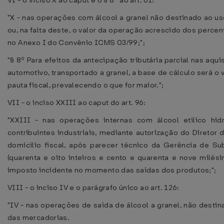
VI - o inciso X ao caput e o § 8º ao art. 61:
"X - nas operações com álcool a granel não destinado ao us
ou, na falta deste, o valor da operação acrescido dos perc
no Anexo I do Convênio ICMS 03/99;";
"§ 8º Para efeitos da antecipação tributária parcial nas aq
automotivo, transportado a granel, a base de cálculo será o
pauta fiscal, prevalecendo o que for maior.";
VII - o inciso XXIII ao caput do art. 96:
"XXIII - nas operações internas com álcool etílico hid
contribuintes industriais, mediante autorização do Diretor
domicílio fiscal, após parecer técnico da Gerência de Sub
(quarenta e oito inteiros e cento e quarenta e nove milés
imposto incidente no momento das saídas dos produtos;";
VIII - o inciso IV e o parágrafo único ao art. 126:
"IV - nas operações de saída de álcool a granel, não dest
das mercadorias.