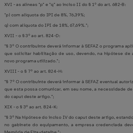
XVI - as alíneas "p" e "q" ao inciso II do § 1º do art. 682-B:
"p) com alíquota do IPI de 8%, 76,39%;
q) com alíquota do IPI de 18%, 67,69%.";
XVII - o § 3º ao art. 824-D:
"§ 3º O contribuinte deverá informar à SEFAZ o programa apl
que solicitar habilitação de uso, devendo, na hipótese de 
novo programa utilizado.";
XVIII - o § 7º ao art. 824-H:
"§ 7º O contribuinte deverá informar à SEFAZ eventual auto
que esta possa comunicar, em seu nome, a necessidade de 
do caput deste artigo.";
XIX - o § 3º ao art. 824-K:
"§ 3º Na hipótese do inciso IV do caput deste artigo, estand
no gabinete do equipamento, a empresa credenciada dev
Memória de Fita-detalhe.";