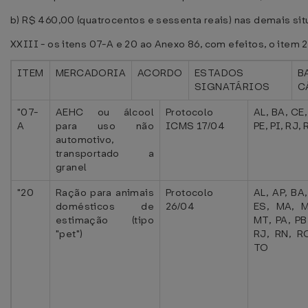
b) R$ 460,00 (quatrocentos e sessenta reais) nas demais sit
XXIII - os itens 07-A e 20 ao Anexo 86, com efeitos, o item 2
ITEM
MERCADORIA
ACORDO
ESTADOS
B
SIGNATÁRIOS
C
"07-
AEHC ou álcool
Protocolo
AL, BA, CE,
A
para uso não
ICMS 17/04
PE, PI, RJ,
automotivo,
transportado a
granel
"20
Ração para animais
Protocolo
AL, AP, BA,
domésticos de
26/04
ES, MA, 
estimação (tipo
MT, PA, PB,
"pet")
RJ, RN, R
TO