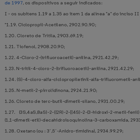
de 1997
, os dispositivos a seguir indicados:
I - os subitens 1.19 a 1.35 ao item 1 da alínea "a" do inciso II
"1.19. Ciclopropil-Acetileno, 2902.90.90;
1.20. Cloreto de Tritila, 2903.69.19;
1.21. Tiofenol, 2908.20.90;
1.22. 4-Cloro-2-(trifluoroacetil)-anilina, 2921.42.29;
1.23. N-tritil-4-cloro-2-(trifluoroacetil)-anilina, 2921.42.29;
1.24. (S)-4-cloro-alfa-ciclopropiletinil-alfa-trifluorometil-ani
1.25. N-metil-2-pirrolidinona, 2924.21.90;
1.26. Cloreto de terc-butil-dimetil-silano, 2931.00.29;
1.27. (3S,4aS,8aS)-2-{(2R)-2-[(4S)-2-(3-hidroxi-2-metil-fenil)
(1,1-dimetil-etil)-decahidroisoquinolina-3-carboxamida, 293
1.28. Oxetano (ou : 3´,5´-Anidro-timidina), 2934.99.29;