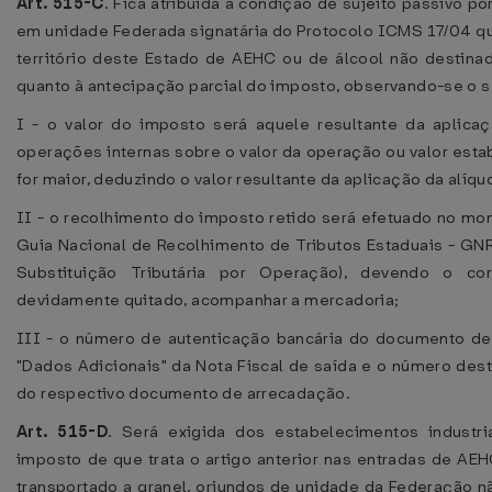
Art. 515-C
. Fica atribuída a condição de sujeito passivo p
em unidade Federada signatária do Protocolo ICMS 17/04 qu
território deste Estado de AEHC ou de álcool não destinad
quanto à antecipação parcial do imposto, observando-se o s
I - o valor do imposto será aquele resultante da aplicaç
operações internas sobre o valor da operação ou valor esta
for maior, deduzindo o valor resultante da aplicação da alíqu
II - o recolhimento do imposto retido será efetuado no m
Guia Nacional de Recolhimento de Tributos Estaduais - GN
Substituição Tributária por Operação), devendo o c
devidamente quitado, acompanhar a mercadoria;
III - o número de autenticação bancária do documento d
"Dados Adicionais" da Nota Fiscal de saída e o número d
do respectivo documento de arrecadação.
Art. 515-D
. Será exigida dos estabelecimentos industri
imposto de que trata o artigo anterior nas entradas de AE
transportado a granel, oriundos de unidade da Federação n