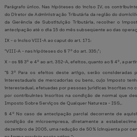
Parágrafo único. Nas hipóteses do inciso IV, os contribuin
do Diretor de Administração Tributária da região do domicíli
da Gerência de Substituição Tributária, recolher o impost
antecipação até o dia 15 do mês subseqüente ao das operaç
IX - o inciso VIII-A ao caput do art. 171:
"VIII-A - nas hipóteses do § 7º do art. 335;";
X - os §§ 3º e 4º ao art. 352-A, efeitos, quanto ao § 4º, a par
"§ 3º Para os efeitos deste artigo, serão consideradas 
interestaduais de mercadorias ou bens, cujo imposto tenh
interestadual, efetuadas por pessoas jurídicas inscritas n
por contribuintes inscritos na condição de normal que de
Imposto Sobre Serviços de Qualquer Natureza - ISS,.
§ 4º No caso de antecipação parcial decorrente de aquisiç
condição de microempresa, diretamente a estabeleciment
dezembro de 2005, uma redução de 50% (cinqüenta por cento
na forma prevista neste artigo.";