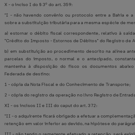
X - o inciso I do § 3º do art. 359:
"I - não havendo convênio ou protocolo entre a Bahia e 
sobre a substituição tributária para a mesma espécie de mer
a) estornar o débito fiscal correspondente, relativo à saí
"Crédito do Imposto - Estornos de Débitos" do Registro de
b) em substituição ao procedimento descrito na alínea ante
parcelas do imposto, o normal e o antecipado, constan
mantenha à disposição do fisco os documentos abaixo 
Federada de destino:
1 - cópia da Nota Fiscal e do Conhecimento de Transporte;
2 - cópia do registro da operação no livro Registro de Entrad
XI - os incisos II e III do caput do art. 372:
"II - o adquirente ficará obrigado a efetuar a complementaç
retenção em valor inferior ao devido, na hipótese do parágraf
III - não tendo o remetente efetuado a retenção, será exig