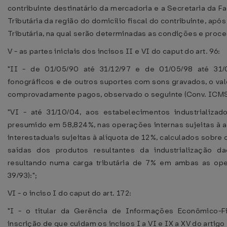
contribuinte destinatário da mercadoria e a Secretaria da F
Tributária da região do domicílio fiscal do contribuinte, ap
Tributária, na qual serão determinadas as condições e proce
V - as partes iniciais dos incisos II e VI do caput do art. 96:
"II - de 01/05/90 até 31/12/97 e de 01/05/98 até 31/
fonográficos e de outros suportes com sons gravados, o valor
comprovadamente pagos, observado o seguinte (Conv. ICMS 
"VI - até 31/10/04, aos estabelecimentos industrializa
presumido em 58,824%, nas operações internas sujeitas à 
interestaduais sujeitas à alíquota de 12%, calculados sobr
saídas dos produtos resultantes da industrialização da
resultando numa carga tributária de 7% em ambas as op
39/93):";
VI - o inciso I do caput do art. 172:
"I - o titular da Gerência de Informações Econômico-F
inscrição de que cuidam os incisos I a VI e IX a XV do artigo 