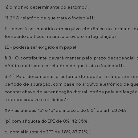
h) o motivo determinante do estorno;";
"§ 2º O relatório de que trata o inciso VII:
I - deverá ser mantido em arquivo eletrônico no formato text
fornecido ao fisco no prazo previsto na legislação;
II - poderá ser exigido em papel.
§ 3º O contribuinte deverá manter pelo prazo decadencial
débito realizado e o relatório de que trata o inciso VII.
§ 4º Para documentar o estorno de débito, terá de ser em
período de apuração, com base no arquivo eletrônico de que 
constar chave de autenticação digital, obtida pela aplicação
referido arquivo eletrônico.";
XV - as alíneas "p" e "q" ao inciso I do § 1º do art. 682-B:
"p) com alíquota do IPI de 8%, 42,35%;
q) com alíquota do IPI de 18%, 37,71%;";