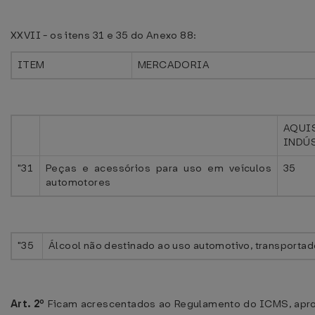
XXVII - os itens 31 e 35 do Anexo 88:
ITEM
MERCADORIA
AQU
INDÚ
"31
Peças e acessórios para uso em veículos
35
automotores
"35
Álcool não destinado ao uso automotivo, transportado
Art. 2º
Ficam acrescentados ao Regulamento do ICMS, apr