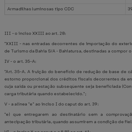
Armadilhas luminosas tipo CDC
3
III - o inciso XXIII ao art. 28:
"XXIII - nas entradas decorrentes de importação do exteri
de Turismo da Bahia S/A - Bahiatursa, destinadas a compor o
IV - o art. 35-A:
"Art. 35-A. A fruição do benefício de redução de base de c
estorno proporcional dos créditos fiscais decorrentes da 
cuja saída ou prestação subseqüente seja beneficiada (Conv
carga tributária quando estabelecido.";
V - a alínea "e" ao inciso I do caput do art. 39:
"e) que entregarem ao destinatário sem a comprova
antecipação tributária, quando assumirem a condição de fiel 