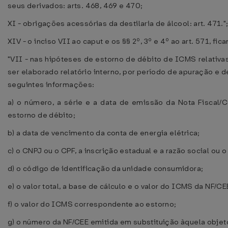
seus derivados: arts. 468, 469 e 470;
XI - obrigações acessórias da destilaria de álcool: art. 471."
XIV - o inciso VII ao caput e os §§ 2º, 3º e 4º ao art. 571, f
"VII - nas hipóteses de estorno de débito de ICMS relativa
ser elaborado relatório interno, por período de apuração e 
seguintes informações:
a) o número, a série e a data de emissão da Nota Fiscal/C
estorno de débito;
b) a data de vencimento da conta de energia elétrica;
c) o CNPJ ou o CPF, a inscrição estadual e a razão social ou 
d) o código de identificação da unidade consumidora;
e) o valor total, a base de cálculo e o valor do ICMS da NF/C
f) o valor do ICMS correspondente ao estorno;
g) o número da NF/CEE emitida em substituição àquela objet