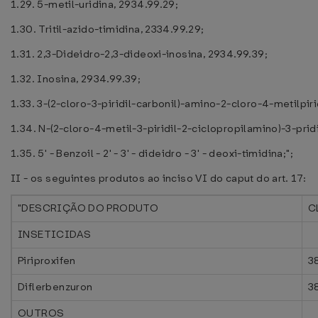
1.29. 5-metil-uridina, 2934.99.29;
1.30. Tritil-azido-timidina, 2334.99.29;
1.31. 2,3-Dideidro-2,3-dideoxi-inosina, 2934.99.39;
1.32. Inosina, 2934.99.39;
1.33. 3-(2-cloro-3-piridil-carbonil)-amino-2-cloro-4-metilpiri
1.34. N-(2-cloro-4-metil-3-piridil-2-ciclopropilamino)-3-pr
1.35. 5' - Benzoil - 2' - 3' - dideidro - 3' - deoxi-timidina;";
II - os seguintes produtos ao inciso VI do caput do art. 17:
"DESCRIÇÃO DO PRODUTO
C
INSETICIDAS
Piriproxifen
3
Diflerbenzuron
3
OUTROS