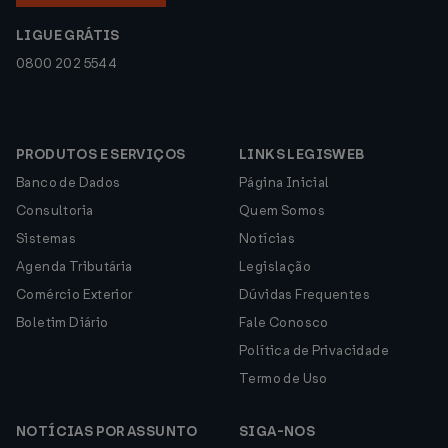
LIGUE GRÁTIS
0800 202 5544
PRODUTOS E SERVIÇOS
LINKS LEGISWEB
Banco de Dados
Página Inicial
Consultoria
Quem Somos
Sistemas
Notícias
Agenda Tributária
Legislação
Comércio Exterior
Dúvidas Frequentes
Boletim Diário
Fale Conosco
Política de Privacidade
Termo de Uso
NOTÍCIAS POR ASSUNTO
SIGA-NOS