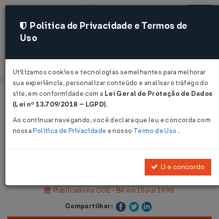
Política de Privacidade e Termos de
Uso
Acessar
Utilizamos cookies e tecnologias semelhantes para melhorar
sua experiência, personalizar conteúdo e analisar o tráfego do
site, em conformidade com a
Lei Geral de Proteção de Dados
Página Inicial
Legislações
Legislação Estadual - Bahia
(Lei nº 13.709/2018 – LGPD)
.
Ao continuar navegando, você declara que leu e concorda com
Voltar
nossa
Política de Privacidade
e nosso
Termo de Uso
.
Instrução Normativa DAT nº 61 de
14/10/1998
Li e concordo
Publicado no DOE - BA em 15 out 1998
Compartilhar: