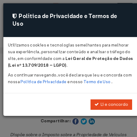
Política de Privacidade e Termos de
Uso
Acessar
Utilizamos cookies e tecnologias semelhantes para melhorar
sua experiência, personalizar conteúdo e analisar o tráfego do
site, em conformidade com a
Lei Geral de Proteção de Dados
Página Inicial
Legislações
Legislação Estadual - Bahia
(Lei nº 13.709/2018 – LGPD)
.
Ao continuar navegando, você declara que leu e concorda com
Voltar
nossa
Política de Privacidade
e nosso
Termo de Uso
.
Lei Nº 6348 DE 17/12/1991
Li e concordo
Publicado no DOE - BA em 17 dez 1991
Compartilhar:
Dispõe sobre o Imposto sobre a Propriedade de Veículos