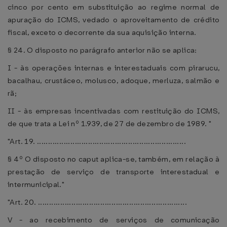
cinco por cento em substituição ao regime normal de
apuração do ICMS, vedado o aproveitamento de crédito
fiscal, exceto o decorrente da sua aquisição interna.
§ 24. O disposto no parágrafo anterior não se aplica:
I - às operações internas e interestaduais com pirarucu,
bacalhau, crustáceo, molusco, adoque, merluza, salmão e
rã;
II - às empresas incentivadas com restituição do ICMS,
de que trata a Lei nº 1.939, de 27 de dezembro de 1989. "
"Art. 19. ...................................................................
§ 4º O disposto no caput aplica-se, também, em relação à
prestação de serviço de transporte interestadual e
intermunicipal."
"Art. 20. ...................................................................
V - ao recebimento de serviços de comunicação