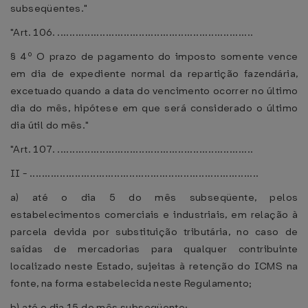
subseqüentes."
"Art. 106. .................................................................
§ 4º O prazo de pagamento do imposto somente vence
em dia de expediente normal da repartição fazendária,
excetuado quando a data do vencimento ocorrer no último
dia do mês, hipótese em que será considerado o último
dia útil do mês."
"Art. 107. .................................................................
II - ............................................................................
a) até o dia 5 do mês subseqüente, pelos
estabelecimentos comerciais e industriais, em relação à
parcela devida por substituição tributária, no caso de
saídas de mercadorias para qualquer contribuinte
localizado neste Estado, sujeitas à retenção do ICMS na
fonte, na forma estabelecida neste Regulamento;
b) até o dia 15 do mês subseqüente: