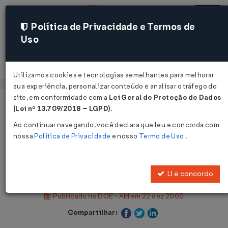
Política de Privacidade e Termos de
Uso
Acessar
Utilizamos cookies e tecnologias semelhantes para melhorar
sua experiência, personalizar conteúdo e analisar o tráfego do
site, em conformidade com a
Lei Geral de Proteção de Dados
Página Inicial
Legislações
(Lei nº 13.709/2018 – LGPD)
.
Legislação Estadual - Amazonas
Ao continuar navegando, você declara que leu e concorda com
nossa
Política de Privacidade
e nosso
Termo de Uso
.
Voltar
Decreto Nº 21616 DE 22/12/2000
Li e concordo
Publicado no DOE - AM em 22 dez 2000
Compartilhar: