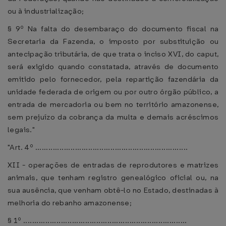
ou à industrialização;
§ 9º Na falta do desembaraço do documento fiscal na
Secretaria da Fazenda, o imposto por substituição ou
antecipação tributária, de que trata o inciso XVI, do caput,
será exigido quando constatada, através de documento
emitido pelo fornecedor, pela repartição fazendária da
unidade federada de origem ou por outro órgão público, a
entrada de mercadoria ou bem no território amazonense,
sem prejuízo da cobrança da multa e demais acréscimos
legais."
"Art. 4º .....................................................................
XII - operações de entradas de reprodutores e matrizes
animais, que tenham registro genealógico oficial ou, na
sua ausência, que venham obtê-lo no Estado, destinadas à
melhoria do rebanho amazonense;
§ 1º ..........................................................................