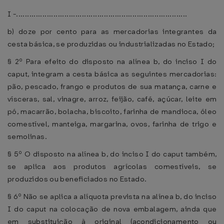
I -..............................................................................
b) doze por cento para as mercadorias integrantes da
cesta básica, se produzidas ou industrializadas no Estado;
§ 2º Para efeito do disposto na alínea b, do inciso I do
caput, integram a cesta básica as seguintes mercadorias:
pão, pescado, frango e produtos de sua matança, carne e
vísceras, sal, vinagre, arroz, feijão, café, açúcar, leite em
pó, macarrão, bolacha, biscoito, farinha de mandioca, óleo
comestível, manteiga, margarina, ovos, farinha de trigo e
semolinas.
§ 5º O disposto na alínea b, do inciso I do caput também,
se aplica aos produtos agrícolas comestíveis, se
produzidos ou beneficiados no Estado.
§ 6º Não se aplica a alíquota prevista na alínea b, do inciso
I do caput na colocação de nova embalagem, ainda que
em substituição à original (acondicionamento ou