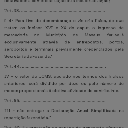
destinados à comercialização ou à industrialização;
"Art. 38. ...................................................................
§ 4º Para fins do desembaraço e vistoria física, de que
tratam os incisos XVI e XX do caput, o ingresso de
mercadoria no Município de Manaus far-se-á
exclusivamente através de entrepostos, portos,
aeroportos e terminais previamente credenciados pela
Secretaria da Fazenda."
"Art. 44. ...................................................................
IV - o valor do ICMS, apurado nos termos dos incisos
anteriores, será dividido por doze ou pelo número de
meses proporcionais à efetiva atividade do contribuinte.
"Art. 55. ...................................................................
III - não entregar a Declaração Anual Simplificada na
repartição fazendária."
"Art. 60. Na prestação de serviço de transporte efetuada