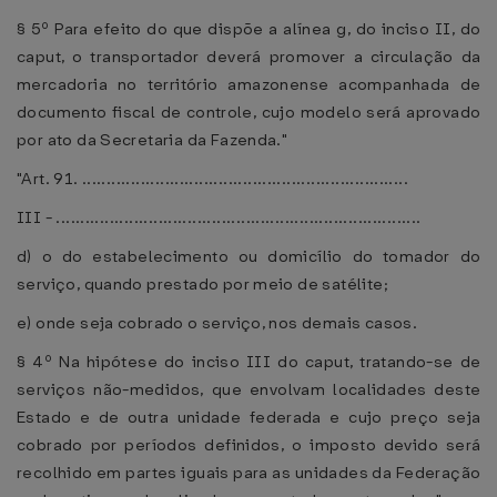
§ 5º Para efeito do que dispõe a alínea g, do inciso II, do
caput, o transportador deverá promover a circulação da
mercadoria no território amazonense acompanhada de
documento fiscal de controle, cujo modelo será aprovado
por ato da Secretaria da Fazenda."
"Art. 91. ...................................................................
III - ...........................................................................
d) o do estabelecimento ou domicílio do tomador do
serviço, quando prestado por meio de satélite;
e) onde seja cobrado o serviço, nos demais casos.
§ 4º Na hipótese do inciso III do caput, tratando-se de
serviços não-medidos, que envolvam localidades deste
Estado e de outra unidade federada e cujo preço seja
cobrado por períodos definidos, o imposto devido será
recolhido em partes iguais para as unidades da Federação