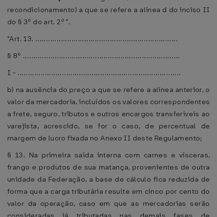
recondicionamento) a que se refere a alínea d do inciso II
do § 3º do art. 2º ".
"Art. 13. ...................................................................
§ 8º ..........................................................................
I - .............................................................................
b) na ausência do preço a que se refere a alínea anterior, o
valor da mercadoria, incluídos os valores correspondentes
a frete, seguro, tributos e outros encargos transferíveis ao
varejista, acrescido, se for o caso, de percentual de
margem de lucro fixada no Anexo II deste Regulamento;
§ 13. Na primeira saída interna com carnes e vísceras,
frango e produtos de sua matança, provenientes de outra
unidade da Federação, a base de cálculo fica reduzida de
forma que a carga tributária resulte em cinco por cento do
valor da operação, caso em que as mercadorias serão
consideradas já tributadas nas demais fases de