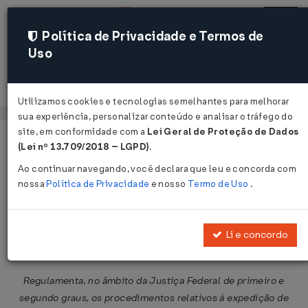
Política de Privacidade e Termos de
Uso
Acessar
Utilizamos cookies e tecnologias semelhantes para melhorar
sua experiência, personalizar conteúdo e analisar o tráfego do
site, em conformidade com a
Lei Geral de Proteção de Dados
Página Inicial
Legislações
Legislação Federal
Voltar
(Lei nº 13.709/2018 – LGPD)
.
Ao continuar navegando, você declara que leu e concorda com
Resolução CJF nº 122 de
nossa
Política de Privacidade
e nosso
Termo de Uso
.
28/10/2010
Publicado no DOU em 5 nov 2010
Li e concordo
Compartilhar:
Regulamenta, no âmbito da Justiça Federal de primeiro e
segundo graus, os procedimentos relativos à expedição de