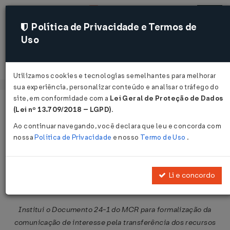
Política de Privacidade e Termos de
Uso
Acessar
Utilizamos cookies e tecnologias semelhantes para melhorar
sua experiência, personalizar conteúdo e analisar o tráfego do
site, em conformidade com a
Lei Geral de Proteção de Dados
Página Inicial
Legislações
Legislação Federal
Voltar
(Lei nº 13.709/2018 – LGPD)
.
Ao continuar navegando, você declara que leu e concorda com
Circular DC/BACEN nº 3.460 de
nossa
Política de Privacidade
e nosso
Termo de Uso
.
23/07/2009
Publicado no DOU em 24 jul 2009
Li e concordo
Compartilhar:
Institui o Documento 24-1 do MCR para formalização da
comunicação de interesse pela transferência dos recursos