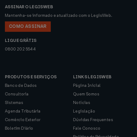
ASSINAR O LEGISWEB
Mantenha-se informado e atualizado com o LegisWeb.
COMO ASSINAR
LIGUE GRÁTIS
0800 202 5544
PRODUTOS E SERVIÇOS
LINKS LEGISWEB
Banco de Dados
Página Inicial
Consultoria
Quem Somos
Sistemas
Notícias
Agenda Tributária
Legislação
Comércio Exterior
Dúvidas Frequentes
Boletim Diário
Fale Conosco
Política de Privacidade