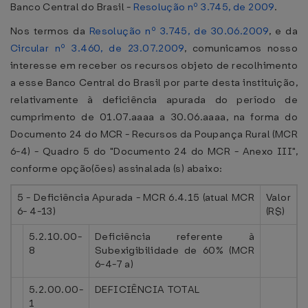
Banco Central do Brasil -
Resolução nº 3.745, de 2009
.
Nos termos da
Resolução nº 3.745, de 30.06.2009
, e da
Circular nº 3.460, de 23.07.2009
, comunicamos nosso
interesse em receber os recursos objeto de recolhimento
a esse Banco Central do Brasil por parte desta instituição,
relativamente à deficiência apurada do período de
cumprimento de 01.07.aaaa a 30.06.aaaa, na forma do
Documento 24 do MCR - Recursos da Poupança Rural (MCR
6-4) - Quadro 5 do "Documento 24 do MCR - Anexo III",
conforme opção(ões) assinalada (s) abaixo:
5 - Deficiência Apurada - MCR 6.4.15 (atual MCR
Valor
6- 4-13)
(R$)
5.2.10.00-
Deficiência referente à
8
Subexigibilidade de 60% (MCR
6-4-7 a)
5.2.00.00-
DEFICIÊNCIA TOTAL
1