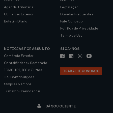
Sistemas
Notícias
Agenda Tributária
Legislação
Comércio Exterior
Dúvidas Frequentes
Boletim Diário
Fale Conosco
Política de Privacidade
Termo de Uso
NOTÍCIAS POR ASSUNTO
SIGA-NOS
Comércio Exterior
Contabilidade / Societário
ICMS, IPI, ISS e Outros
TRABALHE CONOSCO
IR / Contribuições
Simples Nacional
Trabalho / Previdência
JÁ SOU CLIENTE