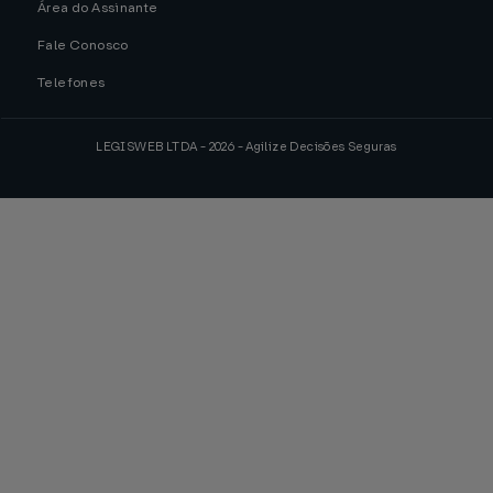
Área do Assinante
Fale Conosco
Telefones
LEGISWEB LTDA - 2026 - Agilize Decisões Seguras