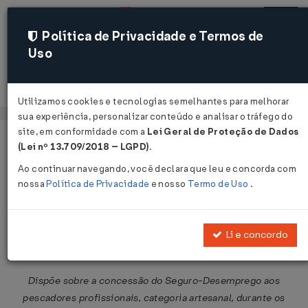
Política de Privacidade e Termos de
Uso
Acessar
Utilizamos cookies e tecnologias semelhantes para melhorar
sua experiência, personalizar conteúdo e analisar o tráfego do
site, em conformidade com a
Lei Geral de Proteção de Dados
Página Inicial
Legislações
Legislação Federal
Voltar
(Lei nº 13.709/2018 – LGPD)
.
Ao continuar navegando, você declara que leu e concorda com
Resolução CODEFAT Nº 657 DE
nossa
Política de Privacidade
e nosso
Termo de Uso
.
16/12/2010
Publicado no DOU em 17 dez 2010
Li e concordo
Compartilhar:
Dispõe sobre a concessão do Seguro-Desemprego aos
pescadores profissionais, categoria artesanal, durante os