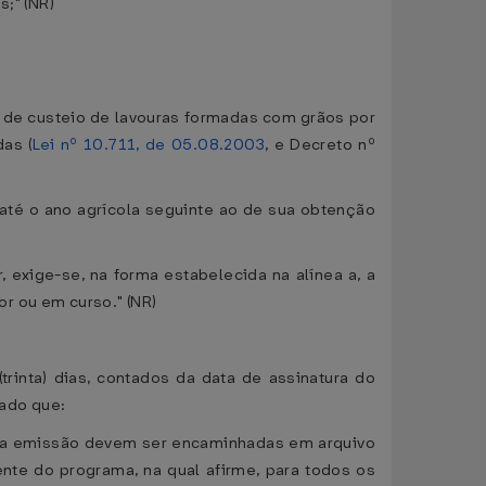
s;" (NR)
 de custeio de lavouras formadas com grãos por
as (
Lei nº 10.711, de 05.08.2003
, e Decreto nº
até o ano agrícola seguinte ao de sua obtenção
, exige-se, na forma estabelecida na alínea a, a
r ou em curso." (NR)
inta) dias, contados da data de assinatura do
vado que:
sua emissão devem ser encaminhadas em arquivo
nte do programa, na qual afirme, para todos os