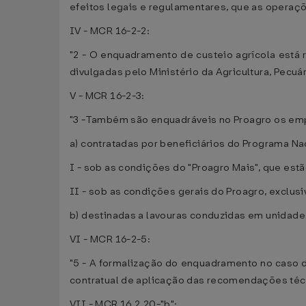
efeitos legais e regulamentares, que as operaç
IV - MCR 16-2-2:
"2 - O enquadramento de custeio agrícola está
divulgadas pelo Ministério da Agricultura, Pecuá
V - MCR 16-2-3:
"3 -Também são enquadráveis no Proagro os em
a) contratadas por beneficiários do Programa Nac
I - sob as condições do "Proagro Mais", que est
II - sob as condições gerais do Proagro, excl
b) destinadas a lavouras conduzidas em unidade
VI - MCR 16-2-5:
"5 - A formalização do enquadramento no caso d
contratual de aplicação das recomendações técn
VII - MCR 16.2.20-"b":