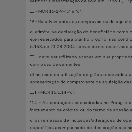
verificar a classificação de solo em "Tipo 1", "Ti
II - MCR 16-1-9-"c" e "d":
"9 - Relativamente aos comprovantes de aquisiçã
c) admite-se declaração do beneficiário como 
ele reservados para plantio próprio, nas condi
5.153, de 23.08.2004), devendo ser observado q
II - deve ser utilizado apenas em sua proprie
com o uso de sementes;
d) no caso de utilização de grãos reservados pa
apresentação do comprovante de aquisição das s
III - MCR 16.1.14-"c":
"14 - As operações enquadradas no Proagro de
instrumento de crédito, ou do termo de adesão 
c) as remessas de inclusões/alterações de op
específico, acompanhado de declaração assinad