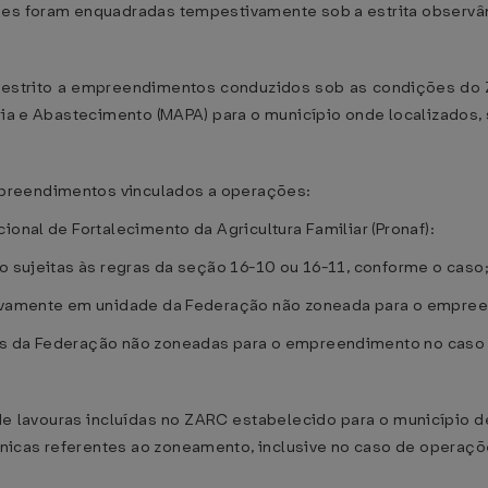
ões foram enquadradas tempestivamente sob a estrita observânc
 restrito a empreendimentos conduzidos sob as condições do
ria e Abastecimento (MAPA) para o município onde localizados, 
preendimentos vinculados a operações:
ional de Fortalecimento da Agricultura Familiar (Pronaf):
ão sujeitas às regras da seção 16-10 ou 16-11, conforme o caso
usivamente em unidade da Federação não zoneada para o empre
s da Federação não zoneadas para o empreendimento no caso de
e lavouras incluídas no ZARC estabelecido para o município d
icas referentes ao zoneamento, inclusive no caso de operações