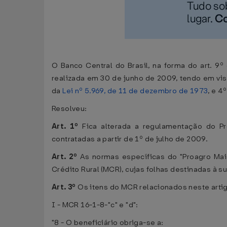
O Banco Central do Brasil, na forma do art. 9º
realizada em 30 de junho de 2009, tendo em vista
da
Lei nº 5.969, de 11 de dezembro de 1973
, e 4
Resolveu:
Art. 1º
Fica alterada a regulamentação do P
contratadas a partir de 1º de julho de 2009.
Art. 2º
As normas específicas do "Proagro Mais
Crédito Rural (MCR), cujas folhas destinadas à 
Art. 3º
Os itens do MCR relacionados neste arti
I - MCR 16-1-8-"c" e "d":
"8 - O beneficiário obriga-se a: