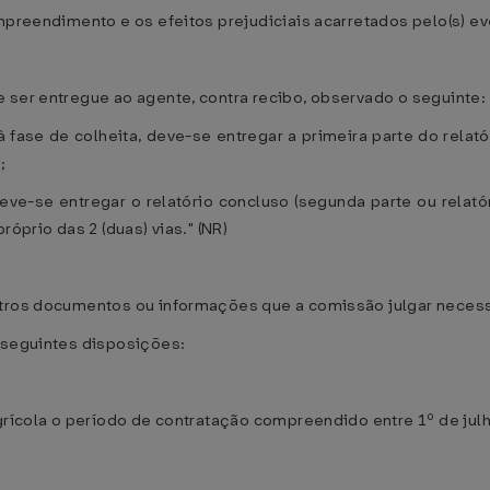
mpreendimento e os efeitos prejudiciais acarretados pelo(s) even
 ser entregue ao agente, contra recibo, observado o seguinte:
à fase de colheita, deve-se entregar a primeira parte do relatór
;
ve-se entregar o relatório concluso (segunda parte ou relatóri
róprio das 2 (duas) vias." (NR)
utros documentos ou informações que a comissão julgar necessá
 seguintes disposições:
agrícola o período de contratação compreendido entre 1º de jul