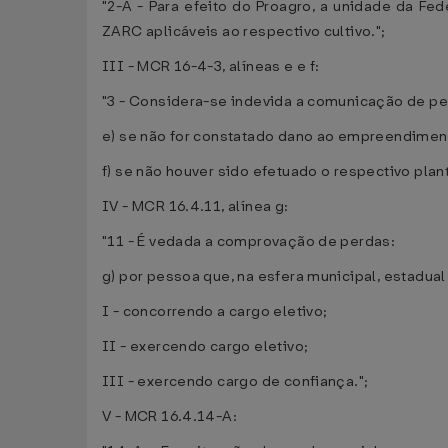
"2-A - Para efeito do Proagro, a unidade da 
ZARC aplicáveis ao respectivo cultivo.";
III - MCR 16-4-3, alíneas e e f:
"3 - Considera-se indevida a comunicação de pe
e) se não for constatado dano ao empreendimen
f) se não houver sido efetuado o respectivo plant
IV - MCR 16.4.11, alínea g:
"11 - É vedada a comprovação de perdas:
g) por pessoa que, na esfera municipal, estadual 
I - concorrendo a cargo eletivo;
II - exercendo cargo eletivo;
III - exercendo cargo de confiança.";
V - MCR 16.4.14-A: