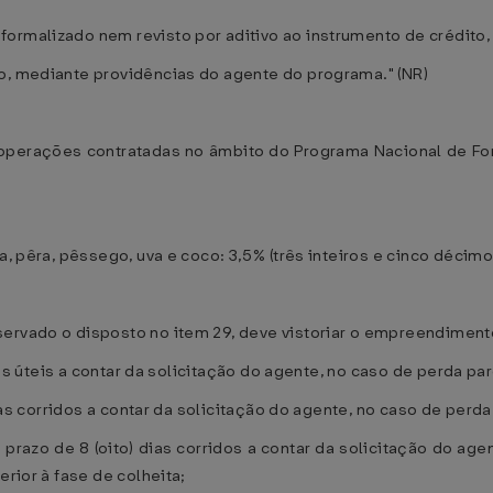
ormalizado nem revisto por aditivo ao instrumento de crédito,
o, mediante providências do agente do programa." (NR)
s operações contratadas no âmbito do Programa Nacional de Fort
a, pêra, pêssego, uva e coco: 3,5% (três inteiros e cinco décimo
servado o disposto no item 29, deve vistoriar o empreendimen
dias úteis a contar da solicitação do agente, no caso de perda pa
dias corridos a contar da solicitação do agente, no caso de perda
no prazo de 8 (oito) dias corridos a contar da solicitação do ag
erior à fase de colheita;