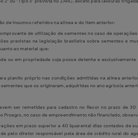
po 2" ou "Tipo 3" prevista no ZARC, exceto para lavouras irrigada
o de insumos referidos na alínea e do item anterior:
comprovante de utilização de sementes no caso de operações
ções previstas na legislação brasileira sobre sementes e mud
uanto ao material que:
dade ou em propriedade cuja posse detenha e exclusivamente 
ra plantio próprio nas condições admitidas na alínea anterior
ementes que os originaram, adquiridas no ano agrícola anterio
vem ser remetidas para cadastro no Recor no prazo de 30 (tr
ao Proagro, no caso de empreendimento não financiado, obser
erações em prazo superior a 40 (quarenta) dias contados de 
a pelo diretor responsável pela área de crédito rural do age