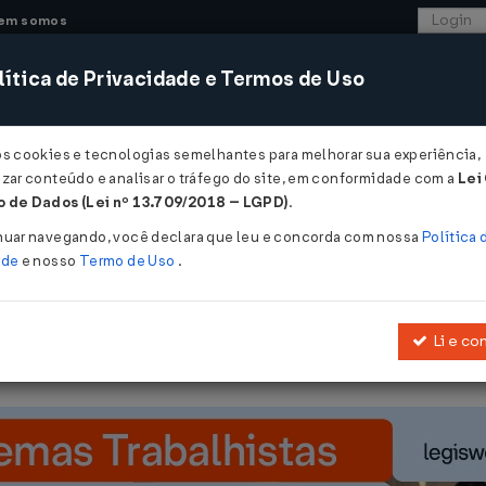
em somos
ítica de Privacidade e Termos de Uso
CONSULTORIA
SISTEMAS
COMÉRCIO EXTER
os cookies e tecnologias semelhantes para melhorar sua experiência,
zar conteúdo e analisar o tráfego do site, em conformidade com a
Lei
 de Dados (Lei nº 13.709/2018 – LGPD)
.
e 30/06/2009
nuar navegando, você declara que leu e concorda com nossa
Política 
ade
e nosso
Termo de Uso
.
Li e co
rograma de Garantia da Atividade Agropecuária (Proagro) a partir d