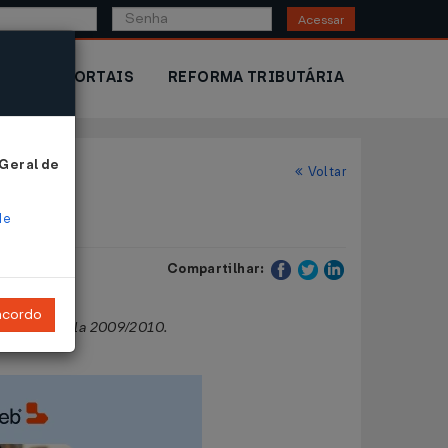
Acessar
IOR
PORTAIS
REFORMA TRIBUTÁRIA
 Geral de
Voltar
de
Compartilhar:
ncordo
o ano agrícola 2009/2010.