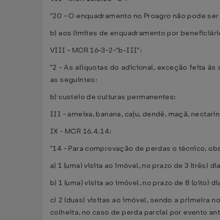
"20 - O enquadramento no Proagro não pode ser f
b) aos limites de enquadramento por beneficiári
VIII - MCR 16-3-2-"b-III":
"2 - As alíquotas do adicional, exceção feita à
as seguintes:
b) custeio de culturas permanentes:
III - ameixa, banana, caju, dendê, maçã, nectarin
IX - MCR 16.4.14:
"14 - Para comprovação de perdas o técnico, ob
a) 1 (uma) visita ao imóvel, no prazo de 3 (três) 
b) 1 (uma) visita ao imóvel, no prazo de 8 (oito) 
c) 2 (duas) visitas ao imóvel, sendo a primeira 
colheita, no caso de perda parcial por evento ant