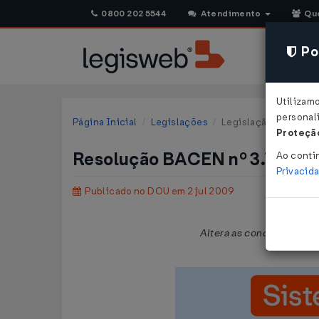
0800 202 5544
Atendimento
Qu
Pol
Utilizam
personali
Página Inicial
Legislações
Legislação Federal
Proteção
Resolução BACEN nº 3.747 d
Ao conti
Privacid
Publicado no DOU em 2 jul 2009
Altera as condições do P