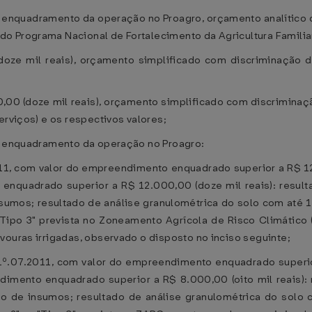
do enquadramento da operação no Proagro, orçamento analític
 Programa Nacional de Fortalecimento da Agricultura Familiar 
doze mil reais), orçamento simplificado com discriminação
0,00 (doze mil reais), orçamento simplificado com discrimin
erviços) e os respectivos valores;
do enquadramento da operação no Proagro:
11, com valor do empreendimento enquadrado superior a R$ 12
enquadrado superior a R$ 12.000,00 (doze mil reais): resulta
mos; resultado de análise granulométrica do solo com até 10 
"Tipo 3" prevista no Zoneamento Agrícola de Risco Climático 
vouras irrigadas, observado o disposto no inciso seguinte;
 1º.07.2011, com valor do empreendimento enquadrado superior
dimento enquadrado superior a R$ 8.000,00 (oito mil reais): 
 de insumos; resultado de análise granulométrica do solo 