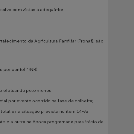
 salvo com vistas a adequá-lo:
alecimento da Agricultura Familiar (Pronaf), são
s por cento);" (NR)
to efetuando pelo menos:
rcial por evento ocorrido na fase de colheita;
 total e na situação prevista no item 14-A;
ente e a outra na época programada para início da