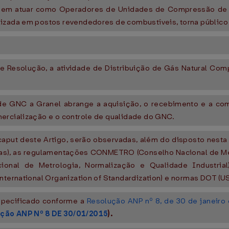
as em atuar como Operadores de Unidades de Compressão de 
lizada em postos revendedores de combustíveis, torna público 
e Resolução, a atividade de Distribuição de Gás Natural Comp
o de GNC a Granel abrange a aquisição, o recebimento e a c
mercialização e o controle de qualidade do GNC.
aput deste Artigo, serão observadas, além do disposto nesta 
as), as regulamentações CONMETRO (Conselho Nacional de Metr
ional de Metrologia, Normalização e Qualidade Industrial
International Organization of Standardization) e normas DOT (U
especificado conforme a
Resolução ANP nº 8, de 30 de janeiro
ção ANP Nº 8 DE 30/01/2015
).