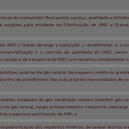
resse do consumidor final quanto a preço, qualidade e eficiê
al exigidas pela atividade de Distribuição de GNC a Grane
 de GNC a Granel abrange a aquisição, o recebimento, e a c
 comercialização e o controle de qualidade do GNC, sendo 
s natural e de transporte de GNC com terceiros devidamente 
urídicas usuárias de gás natural, de pequeno, médio ou grande
ara fins de atendimento das suas próprias necessidades de c
nárias estaduais de gás canalizado venham transferir gás na
são de gás natural, carga, armazenamento, transporte, descarg
évia e expressa autorização da ANP; e
 padronização dos requisitos mínimos, de caráter técnico e 