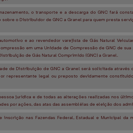
armazenamento, o transporte e a descarga do GNC fará const
ão sobre o Distribuidor de GNC a Granel para quem presta ser
automotivo e ao revendedor varejista de Gás Natural Veicul
e compressão em uma Unidade de Compressão de GNC de sua p
Distribuição de Gás Natural Comprimido (GNC) a Granel.
idade de Distribuição de GNC a Granel será solicitada através
 por representante legal ou preposto devidamente constituí
 pessoa jurídica e de todas as alterações realizadas nos últim
des por ações, das atas das assembléias de eleição dos admi
 inscrição nas Fazendas Federal, Estadual e Municipal da mat