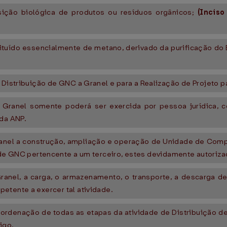
sição biológica de produtos ou resíduos orgânicos;
(Incis
ituído essencialmente de metano, derivado da purificação do
 Distribuição de GNC a Granel e para a Realização de Projeto pa
Granel somente poderá ser exercida por pessoa jurídica, co
 da ANP.
 Granel a construção, ampliação e operação de Unidade de Com
NC pertencente a um terceiro, estes devidamente autorizados
 Granel, a carga, o armazenamento, o transporte, a descarga 
etente a exercer tal atividade.
coordenação de todas as etapas da atividade de Distribuição 
igo.