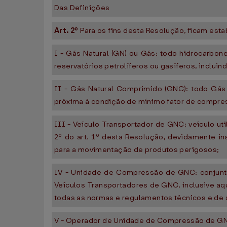
Das Definições
Art. 2º
Para os fins desta Resolução, ficam est
I - Gás Natural (GN) ou Gás: todo hidrocarbo
reservatórios petrolíferos ou gasíferos, inclui
II - Gás Natural Comprimido (GNC): todo Gás 
próxima à condição de mínimo fator de compress
III - Veículo Transportador de GNC: veículo u
2º do art. 1º desta Resolução, devidamente i
para a movimentação de produtos perigosos;
IV - Unidade de Compressão de GNC: conjunto
Veículos Transportadores de GNC, inclusive a
todas as normas e regulamentos técnicos e de s
V - Operador de Unidade de Compressão de GNC: 