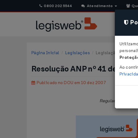
0800 202 5544
Atendimento
Qu
Pol
Utilizam
personali
Página Inicial
Legislações
Legislação Federal
Proteção
Resolução ANP nº 41 de 05/1
Ao conti
Privacid
Publicado no DOU em 10 dez 2007
Regulamenta as at