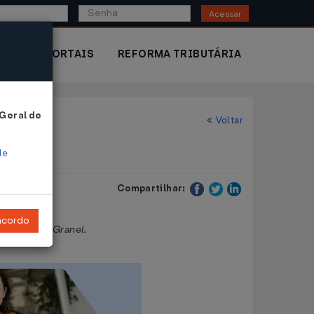
Acessar
IOR
PORTAIS
REFORMA TRIBUTÁRIA
 Geral de
Voltar
de
Compartilhar:
ncordo
do (GNC) a Granel.