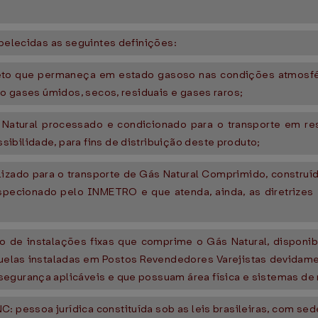
abelecidas as seguintes definições:
neto que permaneça em estado gasoso nas condições atmosféri
ndo gases úmidos, secos, residuais e gases raros;
Natural processado e condicionado para o transporte em re
ibilidade, para fins de distribuição deste produto;
tilizado para o transporte de Gás Natural Comprimido, constru
nspecionado pelo INMETRO e que atenda, ainda, as diretrizes 
 de instalações fixas que comprime o Gás Natural, disponib
quelas instaladas em Postos Revendedores Varejistas devidame
egurança aplicáveis e que possuam área física e sistemas de 
pessoa jurídica constituída sob as leis brasileiras, com sede