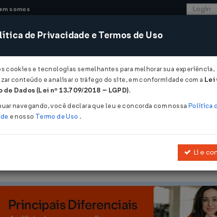
em somos
ítica de Privacidade e Termos de Uso
CONSULTORIA
SISTEMAS
COMÉRCIO EXTER
os cookies e tecnologias semelhantes para melhorar sua experiência,
zar conteúdo e analisar o tráfego do site, em conformidade com a
Lei
 de Dados (Lei nº 13.709/2018 – LGPD)
.
2/2007
nuar navegando, você declara que leu e concorda com nossa
Política 
ade
e nosso
Termo de Uso
.
Li e co
ividades de distribuição e comercialização de gás natural comprimi