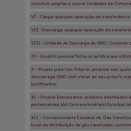
construir, ampliar e operar Unidades de Comp
VI - Carga: qualquer operação de transferênc
VII - Descarga: qualquer operação de transfer
VIII - Unidade de Descarga de GNC: Conjunto d
IX - Usuário: pessoa física ou jurídica que uti
X - Projeto para Uso Próprio: projetos nos qua
descarrega GNC com vistas ao seu próprio supr
justificativa;
XI - Projeto Estruturante: projetos destinado
pertencentes à(s) Concessionária(s) Estadual (a
XII - Concessionária Estadual de Gás Canalizad
local de distribuição de gás canalizado, confor