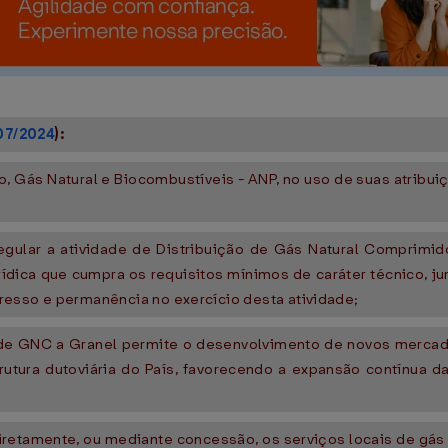
07/2024
):
o, Gás Natural e Biocombustíveis - ANP, no uso de suas atribui
gular a atividade de Distribuição de Gás Natural Comprimido
rídica que cumpra os requisitos mínimos de caráter técnico, j
resso e permanência no exercício desta atividade;
o de GNC a Granel permite o desenvolvimento de novos merca
rutura dutoviária do País, favorecendo a expansão contínua d
etamente, ou mediante concessão, os serviços locais de gás c