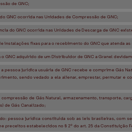
ressão de GNC;
ia do GNC ocorrida nas Unidades de Compressão de GNC;
ência do GNC ocorrida nas Unidades de Descarga de GNC existe
e instalações fixas para o recebimento do GNC que atenda as
liza o GNC adquirido de um Distribuidor de GNC a Granel devida
is a pessoa jurídica usuária de GNC recebe e comprime Gás Na
imento, sendo vedado a ela alienar, emprestar, permutar e co
s à compressão de Gás Natural, armazenamento, transporte, ca
is) de Gás Canalizado;
o: pessoa jurídica constituída sob as leis brasileiras, com s
me preceitos estabelecidos no § 2º do art. 25 da Constituição F