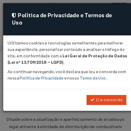
Política de Privacidade e Termos de
Uso
Acessar
Utilizamos cookies e tecnologias semelhantes para melhorar
sua experiência, personalizar conteúdo e analisar o tráfego do
site, em conformidade com a
Lei Geral de Proteção de Dados
Página Inicial
Legislações
Legislação Federal
Voltar
(Lei nº 13.709/2018 – LGPD)
.
Ao continuar navegando, você declara que leu e concorda com
Resolução ANP nº 44 de
nossa
Política de Privacidade
e nosso
Termo de Uso
.
11/12/2007
Publicado no DOU em 12 dez 2007
Li e concordo
Compartilhar:
Dispõe sobre a atualização e aperfeiçoamento do arcabouço
legal atinente à atividade de distribuição de combustíveis