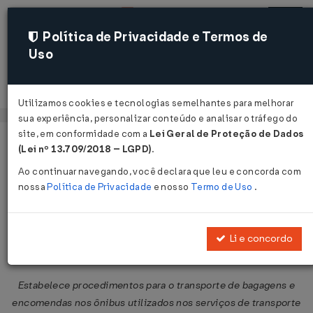
Política de Privacidade e Termos de
Uso
Acessar
Utilizamos cookies e tecnologias semelhantes para melhorar
sua experiência, personalizar conteúdo e analisar o tráfego do
site, em conformidade com a
Lei Geral de Proteção de Dados
Página Inicial
Legislações
Legislação Federal
Voltar
(Lei nº 13.709/2018 – LGPD)
.
Ao continuar navegando, você declara que leu e concorda com
Resolução ANTT nº 1.432 de
nossa
Política de Privacidade
e nosso
Termo de Uso
.
26/04/2006
Publicado no DOU em 28 abr 2006
Li e concordo
Compartilhar:
Estabelece procedimentos para o transporte de bagagens e
encomendas nos ônibus utilizados nos serviços de transporte