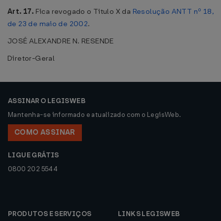
Art. 17.
Fica revogado o Titulo X da
Resolução ANTT nº 18,
de 23 de maio de 2002
.
JOSÉ ALEXANDRE N. RESENDE
Diretor-Geral
ASSINAR O LEGISWEB
Mantenha-se informado e atualizado com o LegisWeb.
COMO ASSINAR
LIGUE GRÁTIS
0800 202 5544
PRODUTOS E SERVIÇOS
LINKS LEGISWEB