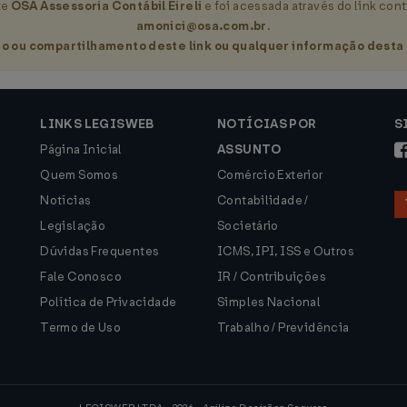
te
OSA Assessoria Contábil Eireli
e foi acessada através do link cont
amonici@osa.com.br
.
o ou compartilhamento deste link ou qualquer informação desta 
LINKS LEGISWEB
NOTÍCIAS POR
S
Página Inicial
ASSUNTO
Quem Somos
Comércio Exterior
Notícias
Contabilidade /
Legislação
Societário
Dúvidas Frequentes
ICMS, IPI, ISS e Outros
Fale Conosco
IR / Contribuições
Política de Privacidade
Simples Nacional
Termo de Uso
Trabalho / Previdência