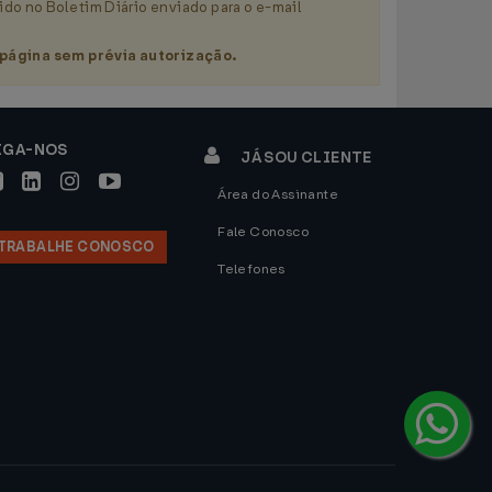
ido no Boletim Diário enviado para o e-mail
página sem prévia autorização.
IGA-NOS
JÁ SOU CLIENTE
Área do Assinante
Fale Conosco
TRABALHE CONOSCO
Telefones