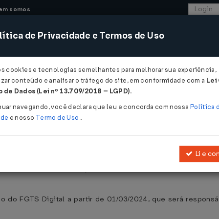
em somos
ítica de Privacidade e Termos de Uso
CONSULTORIA
SISTEMAS
COMÉRCIO EXTER
os cookies e tecnologias semelhantes para melhorar sua experiência,
zar conteúdo e analisar o tráfego do site, em conformidade com a
Lei
 de Dados (Lei nº 13.709/2018 – LGPD)
.
o FGTS Digital permanece o dia 01/03/
nuar navegando, você declara que leu e concorda com nossa
Política 
ade
e nosso
Termo de Uso
.
Li e co
rtaria MTE nº 3.211/2023
, e de acordo com o
Edital SIT nº 0
ão do FGTS Digital a partir de 01/03/2024, que será respons