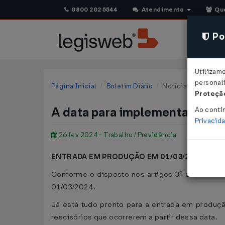
0800 202 5544
Atendimento
Qu
Pol
Utilizam
personali
Página Inicial
Boletim Diário
Notícia
Proteção
A data para implementação d
Ao conti
Privacid
26 fev 2024 - Trabalho / Previdência
ENTRADA EM PRODUÇÃO EM 01/03/2024
Conforme o disposto nos artigos 3º e 11 da
Po
01/03/2024.
Já está tudo pronto para a entrada em produç
rescisórios que ocorrerem a partir dessa data.