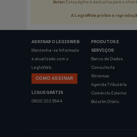
Aviso:
Esta página é exclusiva para o clien
A LegisWeb proíbe a reproduçã
ASSINAR O LEGISWEB
PRODUTOS E
Mantenha-se informado
SERVIÇOS
e atualizado com o
Banco de Dados
LegisWeb.
Consultoria
Sistemas
COMO ASSINAR
Agenda Tributária
LIGUE GRÁTIS
Comércio Exterior
0800 202 5544
Boletim Diário