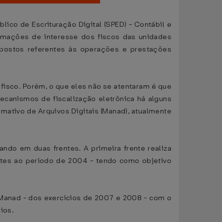
ico de Escrituração Digital (SPED) - Contábil e
formações de interesse dos fiscos das unidades
mpostos referentes às operações e prestações
isco. Porém, o que eles não se atentaram é que
mecanismos de fiscalização eletrônica há alguns
rmativo de Arquivos Digitais (Manad), atualmente
ando em duas frentes. A primeira frente realiza
entes ao período de 2004 - tendo como objetivo
 Manad - dos exercícios de 2007 e 2008 - com o
rios.