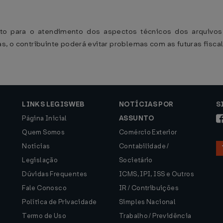
 tanto para o atendimento dos aspectos técnicos dos arquiv
, o contribuinte poderá evitar problemas com as futuras fisca
LINKS LEGISWEB
NOTÍCIAS POR
S
Página Inicial
ASSUNTO
Quem Somos
Comércio Exterior
Notícias
Contabilidade /
Legislação
Societário
Dúvidas Frequentes
ICMS, IPI, ISS e Outros
Fale Conosco
IR / Contribuições
Política de Privacidade
Simples Nacional
Termo de Uso
Trabalho / Previdência