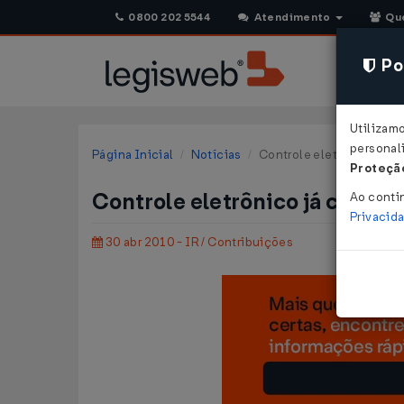
0800 202 5544
Atendimento
Qu
Pol
Utilizam
personali
Página Inicial
Notícias
Controle eletrônico já c
Proteção
Controle eletrônico já começ
Ao conti
Privacid
30 abr 2010 - IR / Contribuições