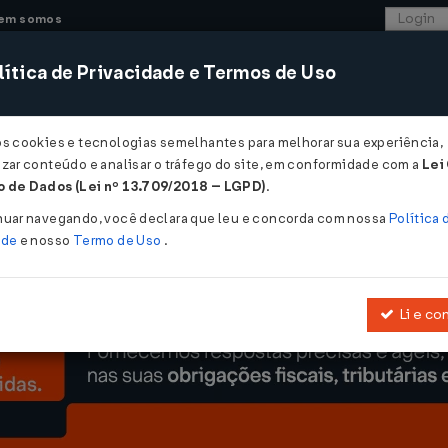
em somos
ítica de Privacidade e Termos de Uso
CONSULTORIA
SISTEMAS
COMÉRCIO EXTER
os cookies e tecnologias semelhantes para melhorar sua experiência,
zar conteúdo e analisar o tráfego do site, em conformidade com a
Lei
omeçou ...
 de Dados (Lei nº 13.709/2018 – LGPD)
.
ou
nuar navegando, você declara que leu e concorda com nossa
Política 
ade
e nosso
Termo de Uso
.
Li e co