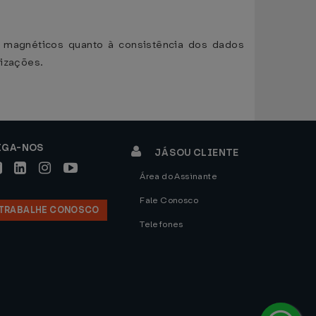
os magnéticos quanto à consistência dos dados
lizações.
IGA-NOS
JÁ SOU CLIENTE
Área do Assinante
Fale Conosco
TRABALHE CONOSCO
Telefones