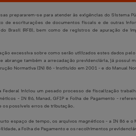
as prepararem-se para atender às exigências do Sistema Públ
junto de escriturações de documentos fiscais e de outras in
l do Brasil (RFB), bem como de registros de apuração de i
ção excessiva sobre como serão utilizados estes dados pelo f
nte abrange também a arrecadação previdenciária, já possui 
ução Normativa (IN) 86 - instituído em 2001 - e do Manual No
a Federal iniciou um pesado processo de fiscalização trabalh
gnéticos - IN 86, Manad, GFIP e Folha de Pagamento - refer
e os possíveis erros de tributação.
curto espaço de tempo, os arquivos magnéticos - a IN 86 e o
bilidade, a Folha de Pagamento e os recolhimentos previdenciá