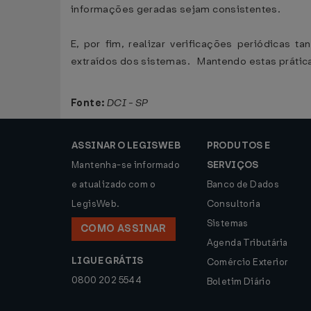
informações geradas sejam consistentes.
E, por fim, realizar verificações periódicas
extraídos dos sistemas. Mantendo estas práticas
Fonte:
DCI - SP
ASSINAR O LEGISWEB
PRODUTOS E
Mantenha-se informado
SERVIÇOS
e atualizado com o
Banco de Dados
LegisWeb.
Consultoria
Sistemas
COMO ASSINAR
Agenda Tributária
LIGUE GRÁTIS
Comércio Exterior
0800 202 5544
Boletim Diário