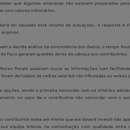
statar que algumas empresas não estavam preparadas para 
as com valores milionários.
deria ter causado este volume de autuações. A resposta é 
s arquivos.
em a devida análise da consistência dos dados, o tempo insu
s do fisco geraram grandes dores de cabeça aos contribuintes
ores fiscais puderam cruzar as informações com facilidade 
s foram derivados de verbas salariais não tributadas ou verba
s opções, sendo a primeira concordar com os critérios adotad
amento; no caso de o contribuinte não concordar com o aud
ue o contribuinte tenha em mente que ele deverá investir nã
 sua equipe interna, na comunicação com qualidade entre 