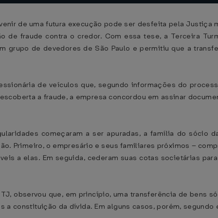
venir de uma futura execução pode ser desfeita pela Justiça
ão de fraude contra o credor. Com essa tese, a Terceira Tur
um grupo de devedores de São Paulo e permitiu que a transfe
ssionária de veículos que, segundo informações do processo
 Descoberta a fraude, a empresa concordou em assinar docume
ularidades começaram a ser apuradas, a família do sócio 
ão. Primeiro, o empresário e seus familiares próximos – com
veis a elas. Em seguida, cederam suas cotas societárias par
STJ, observou que, em princípio, uma transferência de bens s
 a constituição da dívida. Em alguns casos, porém, segundo ela