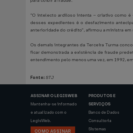
para coibir a fraude.
“O intelecto ardiloso intenta – criativo como 
desses expedientes é o desfazimento antecipad
anterioridade do crédito”, afirmou a ministra em
Os demais integrantes da Terceira Turma concord
ficar demonstrada a existência de fraude prede
entendimento pelo menos uma vez, em 1992, em 
Fonte:
STJ
ASSINAR O LEGISWEB
PRODUTOS E
Mantenha-se informado
SERVIÇOS
e atualizado com o
Banco de Dados
LegisWeb.
Consultoria
Sistemas
COMO ASSINAR