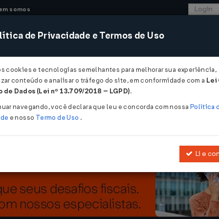
em somos
ítica de Privacidade e Termos de Uso
CONSULTORIA
SISTEMAS
COMÉRCIO EXTER
os cookies e tecnologias semelhantes para melhorar sua experiência,
zar conteúdo e analisar o tráfego do site, em conformidade com a
Lei
 devedor, mesmo anterior à dívida, pode ser desfeita...
 de Dados (Lei nº 13.709/2018 – LGPD)
.
dor, mesmo anterior à dívida, pode ser
nuar navegando, você declara que leu e concorda com nossa
Política 
ade
e nosso
Termo de Uso
.
Li e co