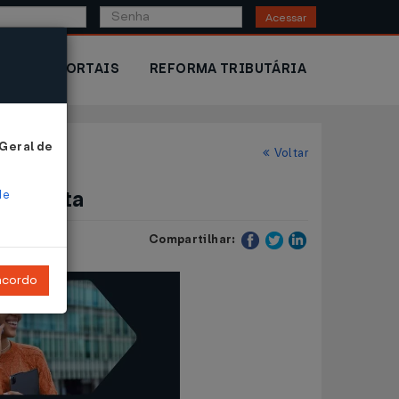
Acessar
IOR
PORTAIS
REFORMA TRIBUTÁRIA
 Geral de
Voltar
 desfeita
de
Compartilhar:
ncordo