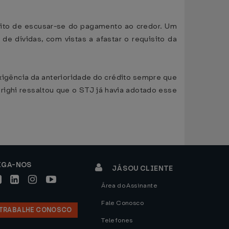
ntuito de escusar-se do pagamento ao credor. Um
e dívidas, com vistas a afastar o requisito da
exigência da anterioridade do crédito sempre que
righi ressaltou que o STJ já havia adotado esse
IGA-NOS
JÁ SOU CLIENTE
Área do Assinante
Fale Conosco
TRABALHE CONOSCO
Telefones