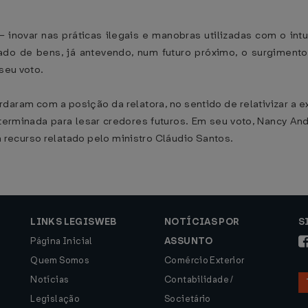
é – inovar nas práticas ilegais e manobras utilizadas com o i
o de bens, já antevendo, num futuro próximo, o surgimento d
 seu voto.
aram com a posição da relatora, no sentido de relativizar a 
terminada para lesar credores futuros. Em seu voto, Nancy And
recurso relatado pelo ministro Cláudio Santos.
LINKS LEGISWEB
NOTÍCIAS POR
S
Página Inicial
ASSUNTO
Quem Somos
Comércio Exterior
Notícias
Contabilidade /
Legislação
Societário