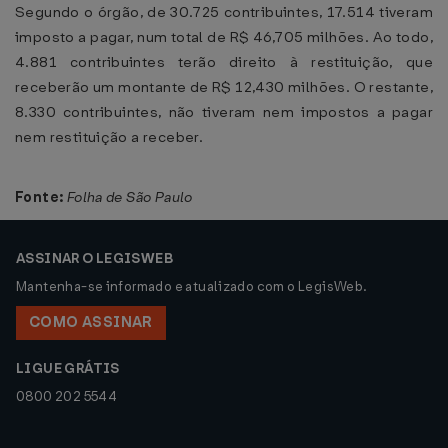
Segundo o órgão, de 30.725 contribuintes, 17.514 tiveram
imposto a pagar, num total de R$ 46,705 milhões. Ao todo,
4.881 contribuintes terão direito à restituição, que
receberão um montante de R$ 12,430 milhões. O restante,
8.330 contribuintes, não tiveram nem impostos a pagar
nem restituição a receber.
Fonte:
Folha de São Paulo
ASSINAR O LEGISWEB
Mantenha-se informado e atualizado com o LegisWeb.
COMO ASSINAR
LIGUE GRÁTIS
0800 202 5544