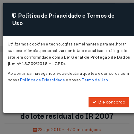
Política de Privacidade e Termos de
Uso
Acessar
Utilizamos cookies e tecnologias semelhantes para melhorar
sua experiência, personalizar conteúdo e analisar o tráfego do
site, em conformidade com a
Lei Geral de Proteção de Dados
Página Inicial
Notícias
(Lei nº 13.709/2018 – LGPD)
.
Receita paga nesta quarta consulta do lote residual do IR
Ao continuar navegando, você declara que leu e concorda com
2007...
nossa
Política de Privacidade
e nosso
Termo de Uso
.
Voltar
Li e concordo
Receita paga nesta quarta consulta
do lote residual do IR 2007
23 ago 2010 - IR / Contribuições