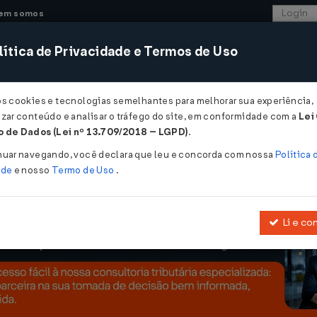
em somos
ítica de Privacidade e Termos de Uso
CONSULTORIA
SISTEMAS
COMÉRCIO EXTER
os cookies e tecnologias semelhantes para melhorar sua experiência,
zar conteúdo e analisar o tráfego do site, em conformidade com a
Lei
aos gastos com saúde declarados no Imposto de Renda...
 de Dados (Lei nº 13.709/2018 – LGPD)
.
astos com saúde declarados no Imposto
nuar navegando, você declara que leu e concorda com nossa
Política 
ade
e nosso
Termo de Uso
.
Li e co