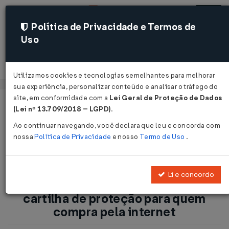
Política de Privacidade e Termos de
Uso
Acessar
Utilizamos cookies e tecnologias semelhantes para melhorar
sua experiência, personalizar conteúdo e analisar o tráfego do
site, em conformidade com a
Lei Geral de Proteção de Dados
Página Inicial
Notícias
(Lei nº 13.709/2018 – LGPD)
.
Defesa do Consumidor: MJ lança cartilha de proteção para
Ao continuar navegando, você declara que leu e concorda com
quem compra pela internet ...
nossa
Política de Privacidade
e nosso
Termo de Uso
.
Voltar
Li e concordo
Defesa do Consumidor: MJ lança
cartilha de proteção para quem
compra pela internet