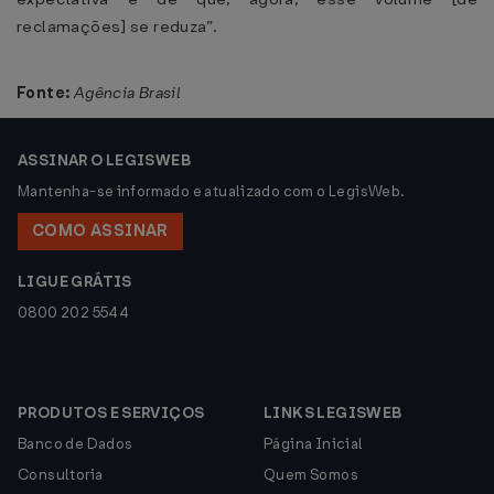
reclamações] se reduza”.
Fonte:
Agência Brasil
ASSINAR O LEGISWEB
Mantenha-se informado e atualizado com o LegisWeb.
COMO ASSINAR
LIGUE GRÁTIS
0800 202 5544
PRODUTOS E SERVIÇOS
LINKS LEGISWEB
Banco de Dados
Página Inicial
Consultoria
Quem Somos