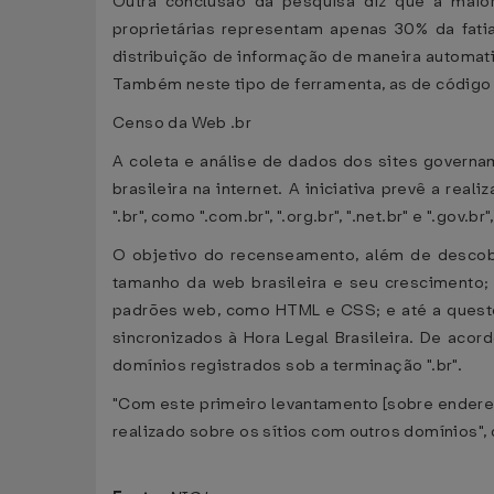
Outra conclusão da pesquisa diz que a maio
proprietárias representam apenas 30% da fatia
distribuição de informação de maneira automati
Também neste tipo de ferramenta, as de código 
Censo da Web .br
A coleta e análise de dados dos sites governa
brasileira na internet. A iniciativa prevê a re
".br", como ".com.br", ".org.br", ".net.br" e ".gov
O objetivo do recenseamento, além de descobri
tamanho da web brasileira e seu crescimento; 
padrões web, como HTML e CSS; e até a questõ
sincronizados à Hora Legal Brasileira. De aco
domínios registrados sob a terminação ".br".
"Com este primeiro levantamento [sobre endereço
realizado sobre os sítios com outros domínios",