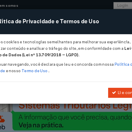
em somos
ítica de Privacidade e Termos de Uso
CONSULTORIA
SISTEMAS
COMÉRCIO EXTER
os cookies e tecnologias semelhantes para melhorar sua experiência,
zar conteúdo e analisar o tráfego do site, em conformidade com a
Lei
am padrões de navegação e acessibilidade...
 de Dados (Lei nº 13.709/2018 – LGPD)
.
drões de navegação e acessibilidade
nuar navegando, você declara que leu e concorda com nossa
Política 
ade
e nosso
Termo de Uso
.
Li e co