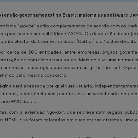
tensão governamental no Brasil; maioria usa software livr
mínios ".gov.br" estão completamente de acordo com os padrõ
os padrões de acessibilidade WCAG. Os dados são do projeto 
Comitê Gestor da Internet no Brasil (CGI.br) e o Núcleo de In
or cerca de 500 entidades, entre empresas, órgãos govern
erpretação de conteúdos para a web. Mais do que uma normatiz
com novas tecnologias que possam surgir na internet. O padr
efinido pelo mesmo consórcio.
ágina será acessada por qualquer usuário, independentemente
amental, a aderência aos padrões e a universalidade do ac
tório W3C Brasil.
sites com a extensão ".gov.br", que representam órgãos púb
nas HTML, que foram coletadas em duas etapas distintas, uma