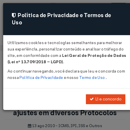
Política de Privacidade e Termos de
Uso
Acessar
Utilizamos cookies e tecnologias semelhantes para melhorar
sua experiência, personalizar conteúdo e analisar o tráfego do
site, em conformidade com a
Lei Geral de Proteção de Dados
Página Inicial
Notícias
(Lei nº 13.709/2018 – LGPD)
.
ICMS-ST: MG e RS promovem ajustes em diversos Protocolos
Ao continuar navegando, você declara que leu e concorda com
...
nossa
Política de Privacidade
e nosso
Termo de Uso
.
Voltar
Li e concordo
ICMS-ST: MG e RS promovem
ajustes em diversos Protocolos
13 ago 2010 - ICMS, IPI, ISS e Outros