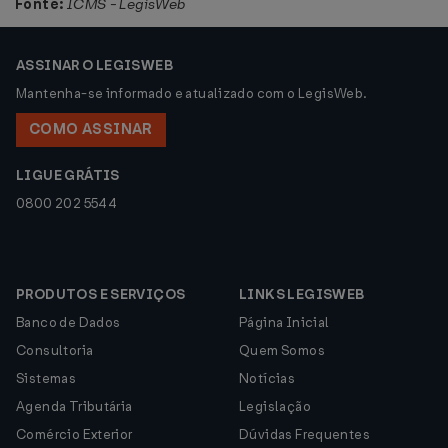
Fonte:
ICMS - LegisWeb
ASSINAR O LEGISWEB
Mantenha-se informado e atualizado com o LegisWeb.
COMO ASSINAR
LIGUE GRÁTIS
0800 202 5544
PRODUTOS E SERVIÇOS
LINKS LEGISWEB
Banco de Dados
Página Inicial
Consultoria
Quem Somos
Sistemas
Notícias
Agenda Tributária
Legislação
Comércio Exterior
Dúvidas Frequentes