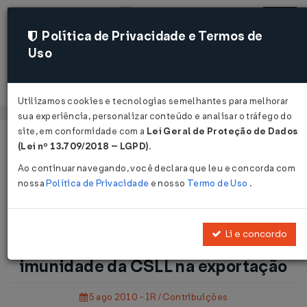
Política de Privacidade e Termos de
Uso
Acessar
Utilizamos cookies e tecnologias semelhantes para melhorar
sua experiência, personalizar conteúdo e analisar o tráfego do
site, em conformidade com a
Lei Geral de Proteção de Dados
Página Inicial
Notícias
(Lei nº 13.709/2018 – LGPD)
.
Suspenso julgamento sobre imunidade da CSLL na exportação
Ao continuar navegando, você declara que leu e concorda com
...
nossa
Política de Privacidade
e nosso
Termo de Uso
.
Voltar
Li e concordo
Suspenso julgamento sobre
imunidade da CSLL na exportação
5 ago 2010 - IR / Contribuições