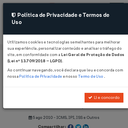
Política de Privacidade e Termos de
Uso
Acessar
Utilizamos cookies e tecnologias semelhantes para melhorar
sua experiência, personalizar conteúdo e analisar o tráfego do
site, em conformidade com a
Lei Geral de Proteção de Dados
Página Inicial
Notícias
(Lei nº 13.709/2018 – LGPD)
.
Nota Carioca: conversão do RPS em NFS-e tem novo prazo ...
Ao continuar navegando, você declara que leu e concorda com
nossa
Política de Privacidade
e nosso
Termo de Uso
.
Voltar
Nota Carioca: conversão do RPS em
Li e concordo
NFS-e tem novo prazo
5 ago 2010 - ICMS, IPI, ISS e Outros
Compartilhar: