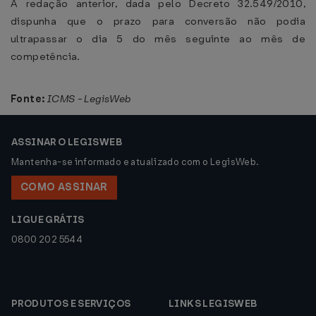
A redação anterior, dada pelo Decreto 32.549/2010,
dispunha que o prazo para conversão não podia
ultrapassar o dia 5 do mês seguinte ao mês de
competência.
Fonte:
ICMS - LegisWeb
ASSINAR O LEGISWEB
Mantenha-se informado e atualizado com o LegisWeb.
COMO ASSINAR
LIGUE GRÁTIS
0800 202 5544
PRODUTOS E SERVIÇOS
LINKS LEGISWEB