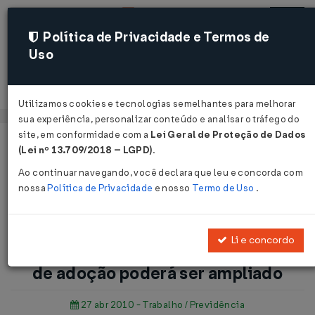
Política de Privacidade e Termos de
Uso
Acessar
Utilizamos cookies e tecnologias semelhantes para melhorar
sua experiência, personalizar conteúdo e analisar o tráfego do
site, em conformidade com a
Lei Geral de Proteção de Dados
Página Inicial
Notícias
(Lei nº 13.709/2018 – LGPD)
.
Salário-maternidade para os casos de adoção poderá ser
Ao continuar navegando, você declara que leu e concorda com
ampliado ...
nossa
Política de Privacidade
e nosso
Termo de Uso
.
Voltar
Li e concordo
Salário-maternidade para os casos
de adoção poderá ser ampliado
27 abr 2010 - Trabalho / Previdência