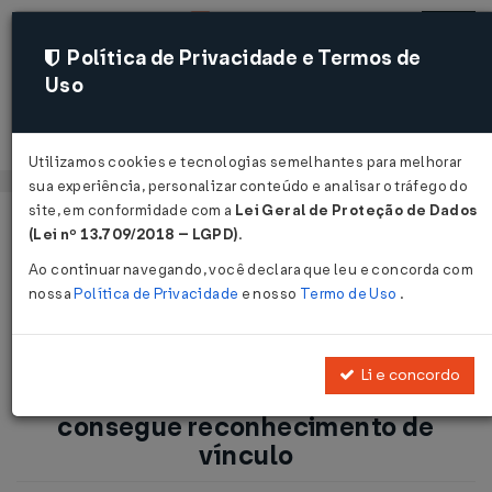
Política de Privacidade e Termos de
Uso
Acessar
Utilizamos cookies e tecnologias semelhantes para melhorar
sua experiência, personalizar conteúdo e analisar o tráfego do
site, em conformidade com a
Lei Geral de Proteção de Dados
Página Inicial
Notícias
(Lei nº 13.709/2018 – LGPD)
.
Pessoa jurídica: vendedora consegue reconhecimento de
Ao continuar navegando, você declara que leu e concorda com
vínculo ...
nossa
Política de Privacidade
e nosso
Termo de Uso
.
Voltar
Li e concordo
Pessoa jurídica: vendedora
consegue reconhecimento de
vínculo